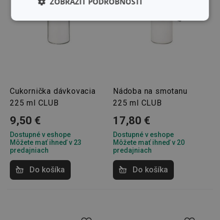
ZOBRAZIŤ PODROBNOSTI
Základné
Analytické a
(funkčné) cookies
preferenčné
cookies
Marketingové
Funkčné súbory
cookies
Cukornička dávkovacia
Nádoba na smotanu
225 ml CLUB
225 ml CLUB
9,50 €
17,80 €
Dostupné v eshope
Dostupné v eshope
Môžete mať ihneď v 23
Môžete mať ihneď v 20
predajniach
predajniach
Základné (funkčné) cookies
Analytické a preferenčné cookies
Do košíka
Do košíka
Marketingové cookies
Funkčné súbory
Nevyhnutne potrebné súbory cookie umožňujú
základné funkcie webovej lokality, ako prihlásenie
používateľa a správa účtu. Webová lokalita sa nedá