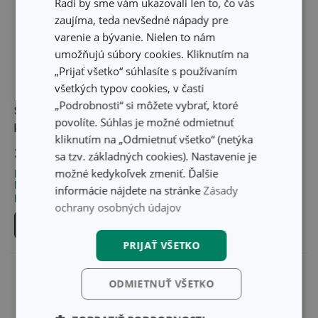
Radi by sme vám ukazovali len to, čo vás
zaujíma, teda nevšedné nápady pre
varenie a bývanie. Nielen to nám
umožňujú súbory cookies. Kliknutím na
„Prijať všetko“ súhlasíte s používaním
všetkých typov cookies, v časti
„Podrobnosti“ si môžete vybrať, ktoré
Súprava olej, ocot, soľ a
Cukornička dávkovacia
povolíte. Súhlas je možné odmietnuť
korenie CLUB
150 ml CLUB
kliknutím na „Odmietnuť všetko“ (netýka
30,30 €
8,70 €
sa tzv. základných cookies). Nastavenie je
možné kedykoľvek zmeniť. Ďalšie
Dostupné v eshope
Dostupné v eshope
Môžete mať ihneď v 24
Môžete mať ihneď v 20
informácie nájdete na stránke
Zásady
predajniach
predajniach
ochrany osobných údajov
Do košíka
Do košíka
PRIJAŤ VŠETKO
ODMIETNUŤ VŠETKO