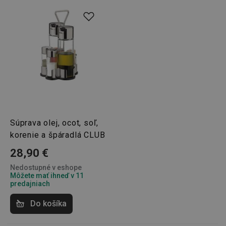
udid
.tescoma.cz
1 mesiac
Súprava olej, ocot, soľ,
korenie a špáradlá CLUB
__rtbh.lid
www.tescoma.sk
1 rok
28,90 €
Nedostupné v eshope
Môžete mať ihneď v 11
predajniach
Do košíka