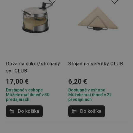
správne používať bez nevyhnutne potrebných
súborov cookie.
Poskytovateľ
/
Uplynutie
Názov
Doména
platnosti
receive-cookie-deprecation
.doubleclick.net
4 mesiace
4 týždne
Dóza na cukor/strúhaný
Stojan na servítky CLUB
syr CLUB
17,00 €
6,20 €
Dostupné v eshope
Dostupné v eshope
Môžete mať ihneď v 30
Môžete mať ihneď v 22
predajniach
predajniach
Google
Do košíka
Do košíka
Privacy Policy
cjConsent
.tescoma.sk
1 rok