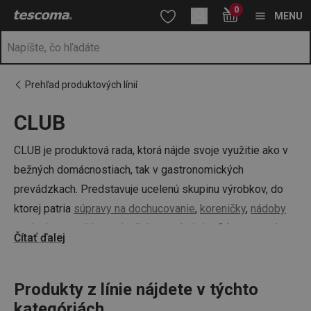
Nachádzate sa na stránke CLUB
0
Prejsť na vyhľadávanie
Prejsť na hlavný obsah
Prejsť na navigáciu
MENU
Prehľad produktových línií
CLUB
a
na
CLUB je produktová rada, ktorá nájde svoje využitie ako v
bežných domácnostiach, tak v gastronomických
prevádzkach. Predstavuje ucelenú skupinu výrobkov, do
ktorej patria
súpravy na dochucovanie
,
koreničky
,
nádoby
na dochucovadlá
a
stojančeky na obrúsky
. Sú samozrejme
Čítať ďalej
zladené v jednotnom dizajne.
Produkty z línie nájdete v týchto
kategóriách