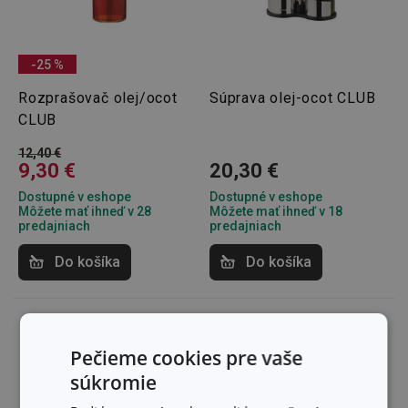
-25 %
Rozprašovač olej/ocot
Súprava olej-ocot CLUB
CLUB
12,40 €
9,30 €
20,30 €
Dostupné v eshope
Dostupné v eshope
Môžete mať ihneď v 28
Môžete mať ihneď v 18
predajniach
predajniach
Do košíka
Do košíka
Pečieme cookies pre vaše
súkromie