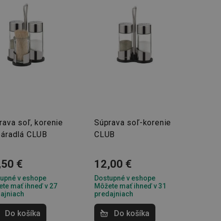
rava soľ, korenie
Súprava soľ-korenie
páradlá CLUB
CLUB
,50 €
12,00 €
upné v eshope
Dostupné v eshope
te mať ihneď v 27
Môžete mať ihneď v 31
ajniach
predajniach
Do košíka
Do košíka