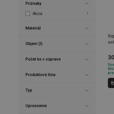
Príznaky
Akcia
1
Materiál
Súp
so
Objem (l)
30
Počet ks v súprave
Dos
Môž
pre
Produktová línia
Typ
Upresnenie