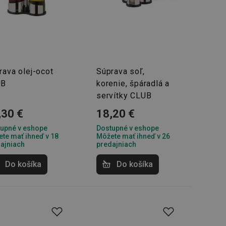
rava olej-ocot
Súprava soľ,
UB
korenie, špáradlá a
servítky CLUB
,30 €
18,20 €
upné v eshope
Dostupné v eshope
te mať ihneď v 18
Môžete mať ihneď v 26
ajniach
predajniach
Do košíka
Do košíka