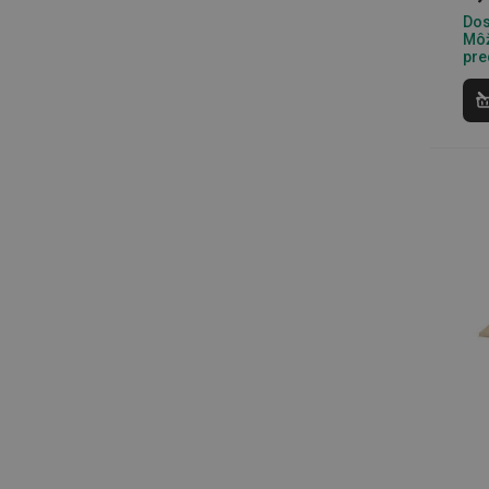
Dos
Môž
Základné (fun
pre
Nevyhnutne potrebné 
Webová lokalita sa n
Názov
receive-cookie-dep
cjConsent
udid
__rtbh.lid
pid