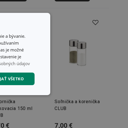
ie a bývanie.
používaním
hlas je možné
stavenie je
sobných údajov
JAŤ VŠETKO
nkčné súbory
ornička
Soľnička a korenička
kovacia 150 ml
CLUB
UB
70 €
7,00 €