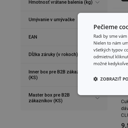
Hmotnosť vrátane balenia (kg)
Umývanie v umývačke
Pečieme coo
Radi by sme vám u
EAN
Nielen to nám umo
všetkých typov co
Dĺžka záruky (v rokoch)
odmietnuť kliknut
možné kedykoľvek
Inner box pre B2B zákazníkov
(KS)
ZOBRAZIŤ P
Master box pre B2B
Základné (fun
zákazníkov (KS)
cookies
Cu
dá
CL
9,