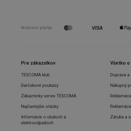
VISITOR_PRIVACY_
Možnosti platby
Poskytova
Názov
Názov
/
Doména
Názov
C
FPLC
.tescoma.
Pre zákazníkov
Všetko o
uid
TESCOMA klub
Doprava a 
XANDR_PANID
Darčekové poukazy
Nákupný p
am-uid
Zákaznícky servis TESCOMA
Reklamácie
VP
Najčastejšie otázky
Reklamácie
204_wm
Informácie o obaloch a
Záruka a 
xeadth
elektroodpadoch
ar_debug
xeadth_172