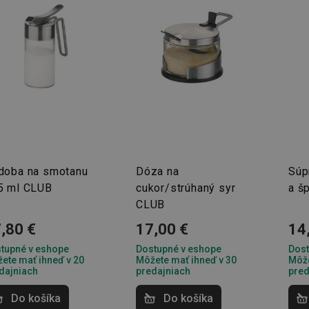
doba na smotanu
Dóza na
Súp
5 ml CLUB
cukor/strúhaný syr
a š
CLUB
,80 €
17,00 €
14
tupné v eshope
Dostupné v eshope
Dost
ete mať ihneď v 20
Môžete mať ihneď v 30
Môže
dajniach
predajniach
pred
Do košíka
Do košíka