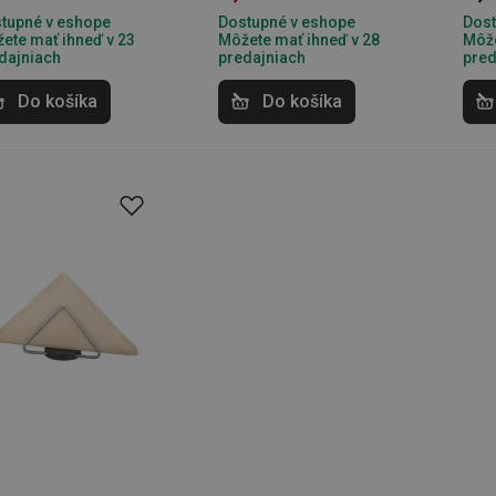
tupné v eshope
Dostupné v eshope
Dost
ete mať ihneď v 23
Môžete mať ihneď v 28
Môže
kčné) cookies
Analytické a preferenčné cookies
Marketingové cookies
F
dajniach
predajniach
pred
súbory cookie umožňujú základné funkcie webovej lokality, ako prihlásenie používate
Do košíka
Do košíka
edá správne používať bez nevyhnutne potrebných súborov cookie.
Poskytovateľ
/
Uplynutie
Popis
Doména
platnosti
recation
.doubleclick.net
4 mesiace
Tento soubor cookie se používá pro sig
4 týždne
webových stránek o depreciaci soubor
systém přijímá, a zajištění souladu a p
vyvíjejícími se webovými standardy a 
ochraně soukromí.
.tescoma.sk
1 rok
Tento soubor cookie se používá k ukl
uživatele pro cookies na webových st
.tescoma.cz
1 mesiac
Tento cookie se používá k jedinečné ide
která mají přístup k webové stránce, 
používání a zlepšila uživatelskou zkuš
Google Privacy Policy
www.tescoma.sk
1 rok
Tento soubor cookie se používá k rout
navigačních zkušeností uživatele tím, ž
konkrétnímu serveru a zajistí konzisten
prohlížení.
1
Tento súbor cookie umožňuje návšt
Twitter Inc.
sekunda
stránok používať funkcie súvisiace s 
.smartadserver.com