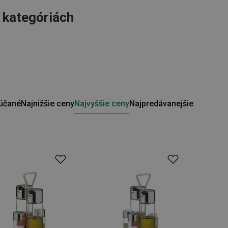
o kategóriách
účané
Najnižšie ceny
Najvyššie ceny
Najpredávanejšie