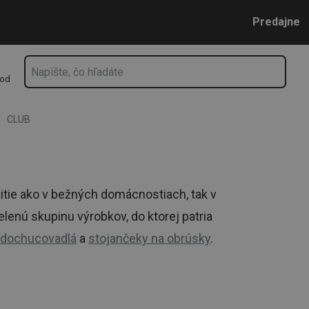
Prejsť na vyhľadávanie
Prejsť na hlavný obsah
Prejsť na navigáciu
Predajne
hod
CLUB
žitie ako v bežných domácnostiach, tak v
enú skupinu výrobkov, do ktorej patria
 dochucovadlá
a
stojančeky na obrúsky
.