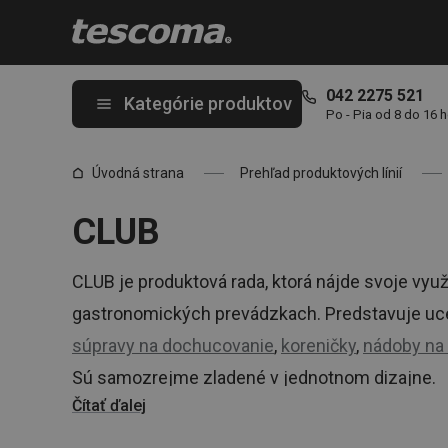
Nachádzate sa na stránke CLUB
042 2275 521
Kategórie produktov
Po - Pia od 8 do 16 
Úvodná strana
Prehľad produktových línií
CLUB
CLUB je produktová rada, ktorá nájde svoje vyu
gastronomických prevádzkach. Predstavuje ucel
súpravy na dochucovanie
,
koreničky
,
nádoby na
Sú samozrejme zladené v jednotnom dizajne.
Čítať ďalej