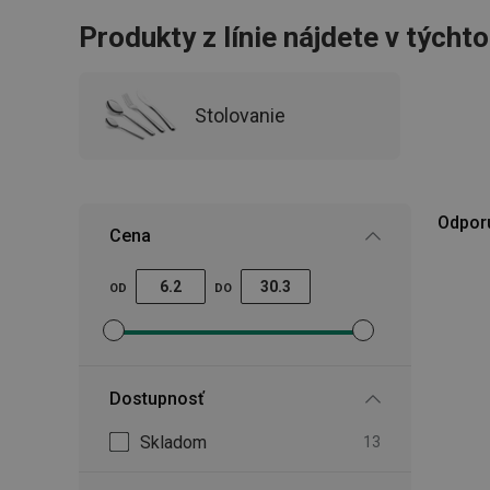
Produkty z línie nájdete v týcht
Stolovanie
Odpor
Cena
OD
DO
Nastaviť filter minimálna cena
Nastaviť filter maximálna cena
Dostupnosť
Skladom
13