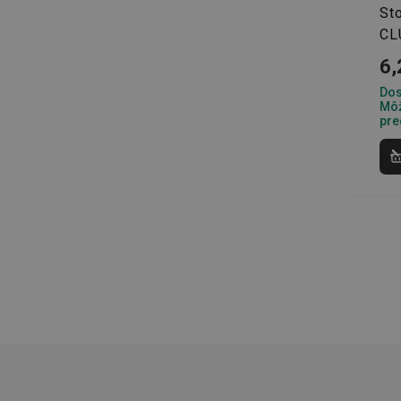
Sto
CL
lastVisitedProducts
6,
shopsys_abc
Dos
Môž
pre
SERVERID
CookieScriptConse
__cf_bm
CCMSESSID
__cf_bm
46660_fts