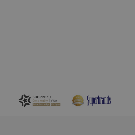
ledné produkty
 skúseností
e. Identifikuje
u do prehľadávača.
lancer.
ookie-Script.com k
soubory cookie
okie Cookie-
šenie ľudí a
ospešné, pretože
žívaní tejto
vu stavu relácie
.
šení mezi lidmi a
bylo možné podávat
vých stránek.