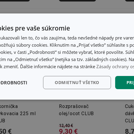
kies pre vaše súkromie
kazovali len to, čo vás zaujíma, teda nevšedné nápady pre varen
žňujú súbory cookies. Kliknutím na „Prijať všetko“ súhlasíte s 
okies, v časti „Podrobnosti“ si môžete vybrať, ktoré povolíte. Sú
ím na „Odmietnuť všetko“ (netýka sa tzv. základných cookies). Na
 zmeniť. Ďalšie informácie nájdete na stránke
Zásady ochrany o
ODROBNOSTI
ODMIETNUŤ VŠETKO
PRI
-25 %
kčné)
Analytické a
Marketingové
Fu
preferenčné cookies
cookies
kornička
Rozprašovač
Cuk
vkovacia 225 ml
olej/ocot CLUB
dáv
UB
CL
12,40 €
50 €
9,30 €
8,