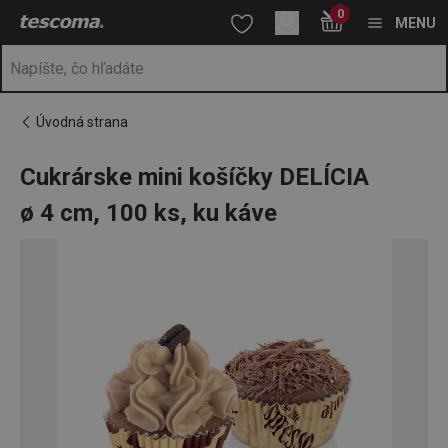
Nachádzate sa na stránke Cukrárske mini košíčky DELÍCIA ø 4 c
0
Prejsť na vyhľadávanie
Prejsť na hlavný obsah
Prejsť na navigáciu
MENU
Úvodná strana
Cukrárske mini košíčky DELÍCIA
ø 4 cm, 100 ks, ku káve