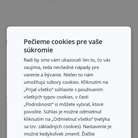
Pečieme cookies pre vaše
Rozmery
súkromie
VÝŠKA PRODUKTU (CM)
2.5
Radi by sme vám ukazovali len to, čo vás
zaujíma, teda nevšedné nápady pre
varenie a bývanie. Nielen to nám
PRIEMER (CM)
4
umožňujú súbory cookies. Kliknutím na
„Prijať všetko“ súhlasíte s používaním
všetkých typov cookies, v časti
Ostatné parametre
„Podrobnosti“ si môžete vybrať, ktoré
povolíte. Súhlas je možné odmietnuť
MATERIÁL
potravinársky papier
kliknutím na „Odmietnuť všetko“ (netýka
sa tzv. základných cookies). Nastavenie je
PRODUKTOVÁ LÍNIA
DELÍCIA
možné kedykoľvek zmeniť. Ďalšie