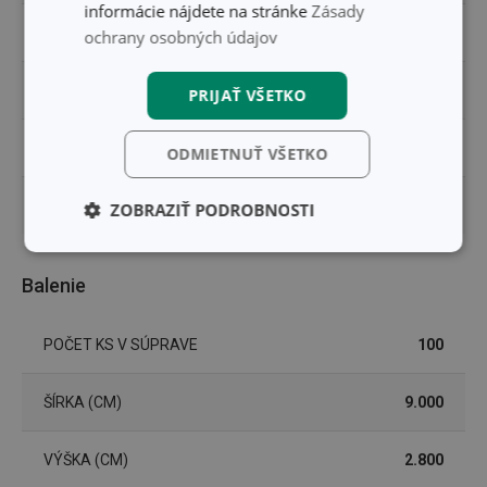
informácie nájdete na stránke
Zásady
TYP
cukrárske košíčky
ochrany osobných údajov
ZARADENIE
zdobenie tort a cukroviniek
PRIJAŤ VŠETKO
FARBA
hnedá
ODMIETNUŤ VŠETKO
EAN
8595028478389
ZOBRAZIŤ PODROBNOSTI
Základné
Analytické a
(funkčné) cookies
preferenčné
Balenie
cookies
POČET KS V SÚPRAVE
100
Marketingové
Funkčné súbory
cookies
ŠÍRKA (CM)
9.000
VÝŠKA (CM)
2.800