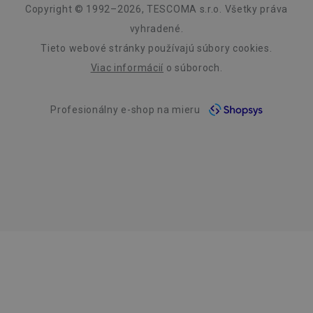
Dizajn
Copyright © 1992–2026, TESCOMA s.r.o. Všetky práva
Kvalita
vyhradené.
pid
1
Twitter Inc.
Tieto webové stránky používajú súbory cookies.
sekunda
.smartadserver.com
Blog
Viac informácií
o súboroch.
Zásady ochrany osobných údajov
Profesionálny e-shop na mieru
Kontakt
Využívanie súborov cookies
Prehlásenie o prístupnosti
lastVisitedProducts
www.tescoma.sk
4 týždne
2 dni
shopsys_abc
www.tescoma.sk
6
mesiacov