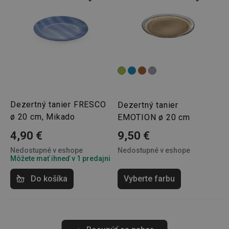
Nevyhnutne potrebné súbory cookie umožňujú základné funkcie w
lokality, ako prihlásenie používateľa a správa účtu. Webová lokalita
správne používať bez nevyhnutne potrebných súborov cookie.
Poskytovateľ
/
Uplynutie
Názov
Doména
platnosti
receive-cookie-deprecation
.doubleclick.net
4 mesiace
4 týždne
Dezertný tanier FRESCO
Dezertný tanier
ø 20 cm, Mikado
EMOTION ø 20 cm
4,90 €
9,50 €
Nedostupné v eshope
Nedostupné v eshope
Môžete mať ihneď v 1 predajni
Privacy Policy
Do košíka
Vyberte farbu
cjConsent
.tescoma.sk
1 rok