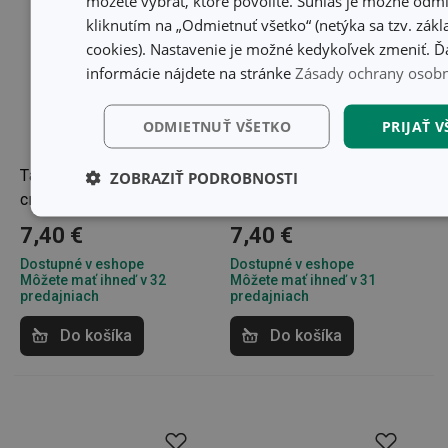
môžete vybrať, ktoré povolíte. Súhlas je možné odm
kliknutím na „Odmietnuť všetko“ (netýka sa tzv. zák
cookies). Nastavenie je možné kedykoľvek zmeniť. Ďa
informácie nájdete na stránke
Zásady ochrany osob
ODMIETNUŤ VŠETKO
PRIJAŤ 
Tanier TAVERNE ø 21 cm,
Tanier TAVERNE ø 21 cm,
ZOBRAZIŤ PODROBNOSTI
cream
mocca
Základné
Analytické a
Marketingové
7,40 €
7,40 €
(funkčné)
preferenčné
cookies
cookies
cookies
Dostupné v eshope
Dostupné v eshope
Môžete mať ihneď v 32
Môžete mať ihneď v 31
predajniach
predajniach
Do košíka
Do košíka
Základné (funkčné) cookies
Analytické a preferenčné c
Marketingové cookies
Funkčné súbory