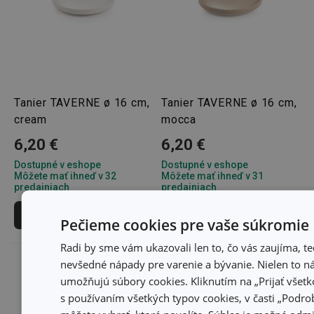
Tanier TAVERNE ø 16 cm,
Tanier TAVERNE ø 16 cm,
cream
mocca
6,20 €
6,20 €
Dostupné v eshope
Dostupné v eshope
Môžete mať ihneď v 32
Môžete mať ihneď v 31
predajniach
predajniach
Do košíka
Do košíka
Pečieme cookies pre vaše súkromie
Radi by sme vám ukazovali len to, čo vás zaujíma, t
nevšedné nápady pre varenie a bývanie. Nielen to 
umožňujú súbory cookies. Kliknutím na „Prijať všetko
s používaním všetkých typov cookies, v časti „Podrob