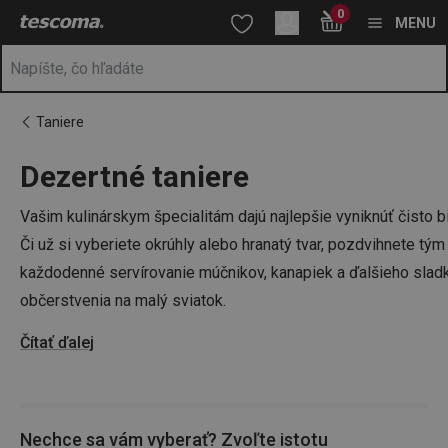
Nachádzate sa na stránke Dezertné taniere
0
Prejsť na vyhľadávanie
Prejsť na hlavný obsah
Prejsť na navigáciu
MENU
Taniere
Dezertné taniere
a
na
Vašim kulinárskym špecialitám dajú najlepšie vyniknúť čisto b
Či už si vyberiete okrúhly alebo hranatý tvar, pozdvihnete tým
každodenné servírovanie múčnikov, kanapiek a ďalšieho slad
občerstvenia na malý sviatok.
Čítať ďalej
Nechce sa vám vyberať? Zvoľte istotu