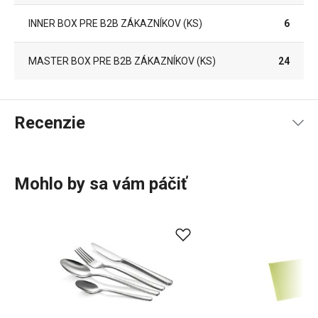
INNER BOX PRE B2B ZÁKAZNÍKOV (KS)
6
MASTER BOX PRE B2B ZÁKAZNÍKOV (KS)
24
Recenzie
Mohlo by sa vám páčiť
100
%
5
1
x
4
0
x
3
0
x
2
0
x
1 recenzia
1
0
x
0
0
x
Recenzie prevzaté zo servera heureka.cz; Tescoma
neoveruje, či pochádzajú od spotrebiteľa, ktorý výrobok
použil alebo zakúpil.