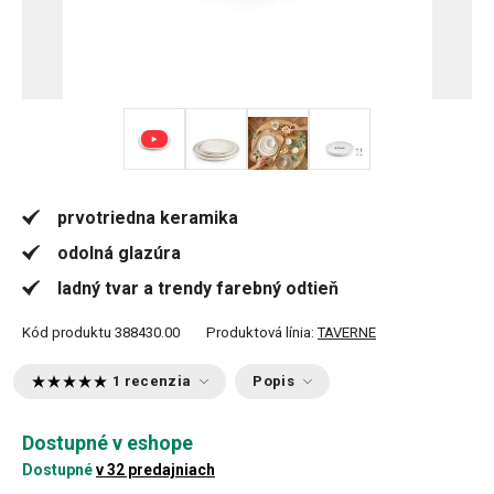
+ 1
prvotriedna keramika
odolná glazúra
ladný tvar a trendy farebný odtieň
Kód produktu
388430.00
Produktová línia:
TAVERNE
1 recenzia
Popis
Dostupné v eshope
Dostupné
v 32 predajniach