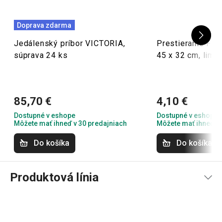
Doprava zdarma
19. 1. 2026 13:41
Jedálenský príbor VICTORIA,
Prestieranie FL
Prevzaté z Heureka.sk
súprava 24 ks
45 x 32 cm, lime
Peter V.
85,70 €
4,10 €
Dostupné v eshope
Dostupné v eshope
Môžete mať ihneď v 30 predajniach
Môžete mať ihneď v 
Do košíka
Do košíka
Produktová línia