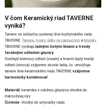
V čom Keramický riad TAVERNE
vyniká?
Taniere sú súčasťou ucelenej línie kuchynského riadu
TAVERNE.
Taniere
,
misky
,
šálky na cappuccino
a
hrnčeky
TAVERNE vynikajú
ladnými čistými líniami a trendy
farebnými odtieňmi glazúry
.
Svetlejší krémový odtieň (cream) a tmavší teplý hnedý
odtieň (mocca) vzájomne skvele ladia, čo umožňuje
taniere línie keramického riadu TAVERNE
vzájomne
harmonicky kombinovať
.
Materiál:
keramika s odolnou glazúrou vhodná do
mikrovlnnej rúry
Čistenie:
vhodný do
umývačky riadu