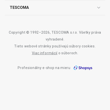
Najčastejšie otázky
Pre firmy
TESCOMA
Reklamácie a vrátenie tovaru v eshope
Informácie o obaloch a elektroodpadoch
Affiliate program
Reklamácie v predajniach
O nás
Kariéra
Záruka a servis TESCOMA
Dizajn
Copyright © 1992–2026, TESCOMA s.r.o. Všetky práva
Kvalita
vyhradené.
Tieto webové stránky používajú súbory cookies.
Blog
Viac informácií
o súboroch.
Zásady ochrany osobných údajov
Profesionálny e-shop na mieru
Kontakt
Využívanie súborov cookies
Prehlásenie o prístupnosti