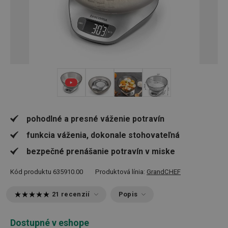
+ 1
pohodlné a presné váženie potravín
funkcia váženia, dokonale stohovateľná
bezpečné prenášanie potravín v miske
Kód produktu
635910.00
Produktová línia:
GrandCHEF
21 recenzií
Popis
Dostupné v eshope