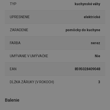
receive-cookie-deprecation
.doubleclick.net
4 mesiace
TYP
kuchynské váhy
4 týždne
UPRESNENIE
elektrické
ZARADENIE
pomôcky do kuchyne
FARBA
nerez
UMÝVANIE V UMÝVAČKE
Nie
Google
EAN
8595028409048
Privacy Policy
cjConsent
.tescoma.sk
1 rok
DĹŽKA ZÁRUKY (V ROKOCH)
3
Balenie
udid
.tescoma.cz
1 mesiac