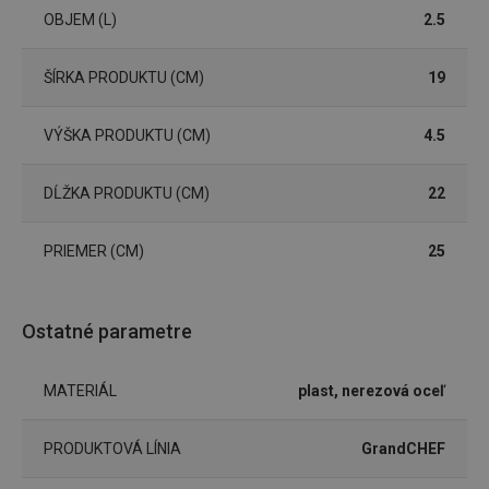
OBJEM (L)
2.5
Marketingové
Funkčné súbory
ŠÍRKA PRODUKTU (CM)
19
cookies
VÝŠKA PRODUKTU (CM)
4.5
DĹŽKA PRODUKTU (CM)
22
Základné (funkčné) cookies
PRIEMER (CM)
25
Analytické a preferenčné cookies
Marketingové cookies
Funkčné súbory
Ostatné parametre
Nevyhnutne potrebné súbory cookie umožňujú
základné funkcie webovej lokality, ako prihlásenie
používateľa a správa účtu. Webová lokalita sa nedá
MATERIÁL
plast, nerezová oceľ
správne používať bez nevyhnutne potrebných
súborov cookie.
Poskytovateľ
/
Uplynutie
PRODUKTOVÁ LÍNIA
GrandCHEF
Názov
Doména
platnosti