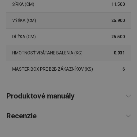
ŠÍRKA (CM)
11.500
VÝŠKA (CM)
25.900
DĹŽKA (CM)
25.500
HMOTNOSŤ VRÁTANE BALENIA (KG)
0.931
__rtbh.lid
www.tescoma.sk
1 rok
MASTER BOX PRE B2B ZÁKAZNÍKOV (KS)
6
Produktové manuály
Návod a bezpečnostné informácie
Recenzie
pid
1
Twitter Inc.
sekunda
.smartadserver.com