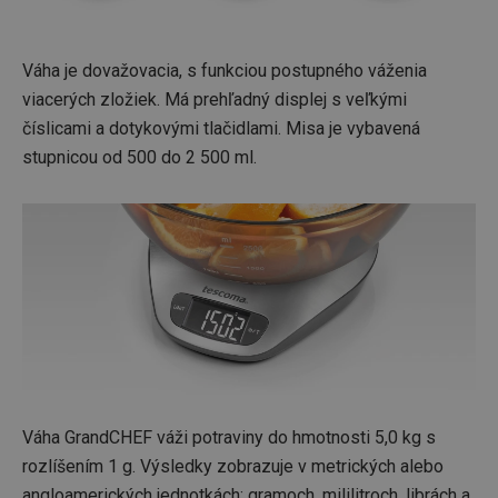
Váha je dovažovacia, s funkciou postupného váženia
viacerých zložiek. Má prehľadný displej s veľkými
číslicami a dotykovými tlačidlami. Misa je vybavená
stupnicou od 500 do 2 500 ml.
Váha GrandCHEF váži potraviny do hmotnosti 5,0 kg s
rozlíšením 1 g. Výsledky zobrazuje v metrických alebo
angloamerických jednotkách: gramoch, mililitroch, librách a