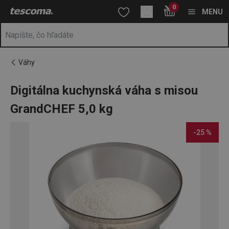
Nachádzate sa na stránke Digitálna kuchynská váha s misou Gr
0
Prejsť na vyhľadávanie
Prejsť na hlavný obsah
Prejsť na navigáciu
MENU
Váhy
Digitálna kuchynská váha s misou
GrandCHEF 5,0 kg
-25 %