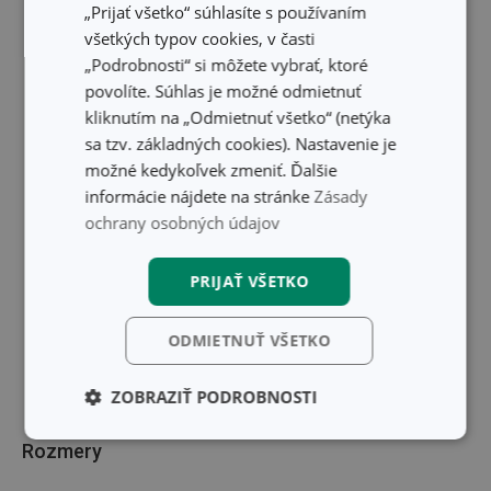
„Prijať všetko“ súhlasíte s používaním
Skryť text
všetkých typov cookies, v časti
„Podrobnosti“ si môžete vybrať, ktoré
povolíte. Súhlas je možné odmietnuť
kliknutím na „Odmietnuť všetko“ (netýka
sa tzv. základných cookies). Nastavenie je
možné kedykoľvek zmeniť. Ďalšie
informácie nájdete na stránke
Zásady
ochrany osobných údajov
PRIJAŤ VŠETKO
ODMIETNUŤ VŠETKO
ZOBRAZIŤ PODROBNOSTI
Základné
Analytické a
Rozmery
(funkčné) cookies
preferenčné
cookies