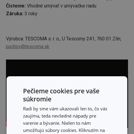
Čistenie:
Vhodné umývať v umývačke riadu
Záruka:
3 roky
Výrobca: TESCOMA s. r. o., U Tescomy 241, 760 01 Zlín;
puchov@tescoma.sk
Pečieme cookies pre vaše
súkromie
Radi by sme vám ukazovali len to, čo vás
zaujíma, teda nevšedné nápady pre
varenie a bývanie. Nielen to nám
umožňujú súbory cookies. Kliknutím na