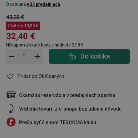
Dostupné
v 33 predajniach
43,20 €
Ušetríte
10,80 €
32,40 €
Nákupom získate body v hodnote
0,98 €
Pridať do košíka - počet
Do košíka
Pridať do Obľúbených
Okamžitá rezervácia v predajniach zdarma
Vrátenie tovaru z e-shopu bez udania dôvodu
Prečo byť členom TESCOMA klubu