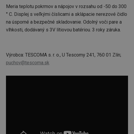
Meria teplotu pokrmov a nápojov v rozsahu od -50 do 300
° C. Displej s veľkými číslicami a sklápacie nerezové čidlo
na úsporné a bezpečné skladovanie. Odolný voči pare a
vlhkosti, dodávaný s 3V lítiovou batériou. 3 roky záruka.
Výrobca: TESCOMA s. r. o., U Tescomy 241, 760 01 Zlín;
puchov@tescoma.sk