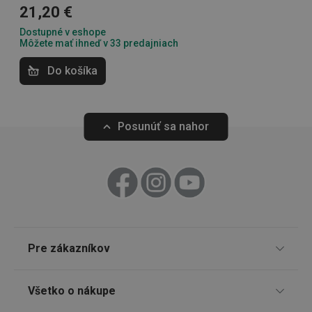
21,20 €
Dostupné v eshope
Môžete mať ihneď v 33 predajniach
lastVisitedProducts
www.tescoma.sk
4 týždne
2 dni
Do košíka
Posunúť sa nahor
shopsys_abc
www.tescoma.sk
6
Digitálna kuchynská váha ACCURA
Kuchynská váha 
mesiacov
5,0 kg
SERVERID
Cookies
HAProxy
relácie
Technologies LLC
.clickonometrics.pl
31,20 €
17,80 €
Pre zákazníkov
Dostupné v eshope
Dostupné v eshope
Môžete mať ihneď v 33 predajniach
Môžete mať ihneď v 
TESCOMA klub
Všetko o nákupe
Do košíka
Do košíka
Darčekové poukazy