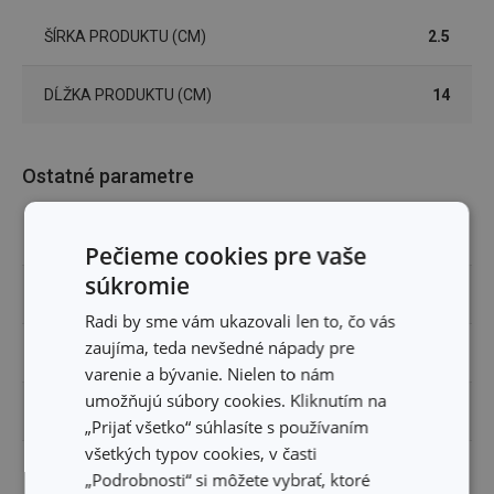
ŠÍRKA PRODUKTU (CM)
2.5
DĹŽKA PRODUKTU (CM)
14
Ostatné parametre
MATERIÁL
plast, nerezová oceľ
Pečieme cookies pre vaše
súkromie
PRODUKTOVÁ LÍNIA
ACCURA
Radi by sme vám ukazovali len to, čo vás
zaujíma, teda nevšedné nápady pre
TYP
teplomer
varenie a bývanie. Nielen to nám
umožňujú súbory cookies. Kliknutím na
ZARADENIE
pomôcky do kuchyne
„Prijať všetko“ súhlasíte s používaním
všetkých typov cookies, v časti
FARBA
biela
„Podrobnosti“ si môžete vybrať, ktoré