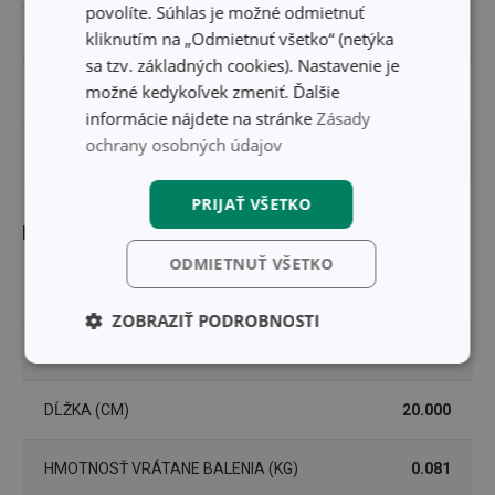
povolíte. Súhlas je možné odmietnuť
UMÝVANIE V UMÝVAČKE
Nie
kliknutím na „Odmietnuť všetko“ (netýka
sa tzv. základných cookies). Nastavenie je
možné kedykoľvek zmeniť. Ďalšie
EAN
8595028489132
informácie nájdete na stránke
Zásady
ochrany osobných údajov
DĹŽKA ZÁRUKY (V ROKOCH)
3
PRIJAŤ VŠETKO
Balenie
ODMIETNUŤ VŠETKO
ŠÍRKA (CM)
10.000
ZOBRAZIŤ PODROBNOSTI
VÝŠKA (CM)
2.500
Základné
Analytické a
(funkčné) cookies
preferenčné
cookies
DĹŽKA (CM)
20.000
HMOTNOSŤ VRÁTANE BALENIA (KG)
0.081
Marketingové
Funkčné súbory