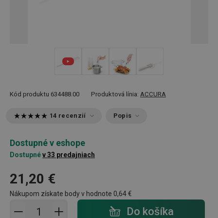
+ 2
Kód produktu
634488.00
Produktová línia:
ACCURA
14 recenzií
Popis
Dostupné v eshope
Dostupné
v 33 predajniach
21,20 €
Nákupom získate body v hodnote
0,64 €
Pridať do košíka - počet
Do košíka