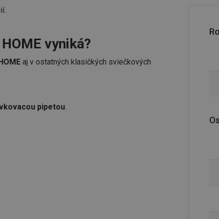
í.
R
Y HOME vyniká?
Y HOME
aj v ostatných klasičkých sviečkových
dávkovacou pipetou
.
Os