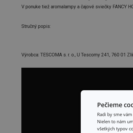
V ponuke tiež aromalampy a čajové sviečky FANCY 
Stručný popis:
Výrobca: TESCOMA s. r. o., U Tescomy 241, 760 01 Zlí
Pečieme coo
Radi by sme vám u
Nielen to nám umo
všetkých typov co