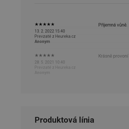
cjConsent
Příjemná vůně.
13. 2. 2022 15:40
udid
Prevzaté z Heureka.cz
Anonym
__rtbh.lid
Krásně provoní 
28. 5. 2021 10:40
Prevzaté z Heureka.cz
pid
Anonym
lastVisitedProducts
shopsys_abc
SERVERID
Produktová línia