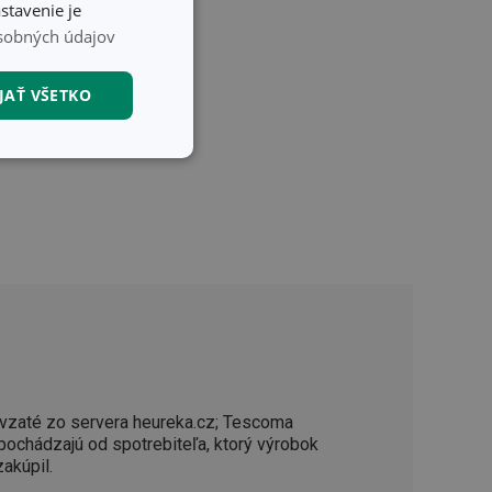
stavenie je
sobných údajov
JAŤ VŠETKO
nkčné súbory
unkčné súbory
ľa a správa účtu.
vzaté zo servera heureka.cz; Tescoma
 pochádzajú od spotrebiteľa, ktorý výrobok
zakúpil.
nál majiteli
ů cookie, které