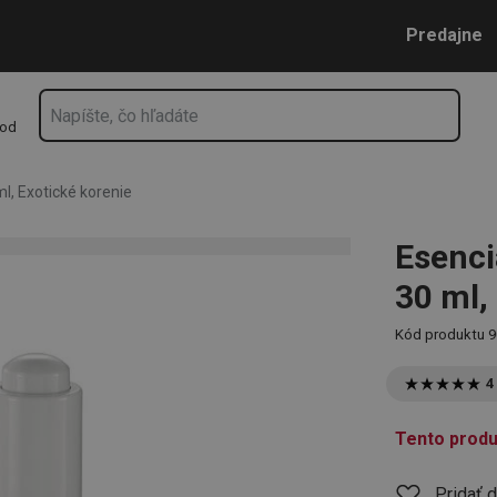
xotické korenie
Prejsť na vyhľadávanie
Prejsť na hlavný obsah
Prejsť na navigáciu
Predajne
hod
l, Exotické korenie
Esenci
30 ml,
Kód produktu
9
4
Tento produ
Pridať 