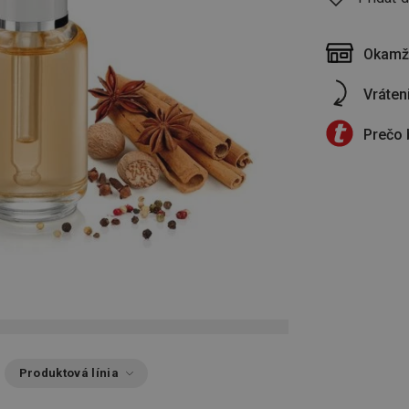
Okamži
Vráten
Prečo 
Produktová línia