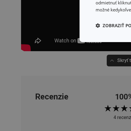
odmietnuť kliknut
možné kedykoľvek
ZOBRAZIŤ P
Základné (fun
cookies
Skryť 
Základné (fun
Recenzie
100
Nevyhnutne potrebné 
Webová lokalita sa n
Názov
4 recenz
receive-cookie-dep