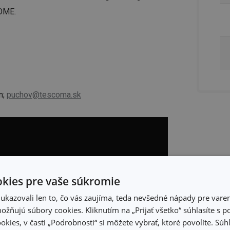
HOME.
n;
puchov@tescoma.sk
kies pre vaše súkromie
kazovali len to, čo vás zaujíma, teda nevšedné nápady pre varen
žňujú súbory cookies. Kliknutím na „Prijať všetko“ súhlasíte s 
okies, v časti „Podrobnosti“ si môžete vybrať, ktoré povolíte. Sú