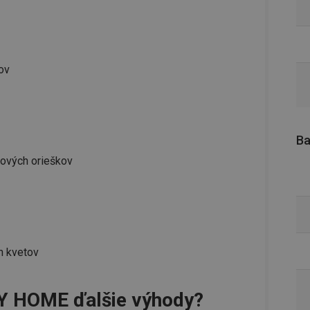
ov
Ba
kových orieškov
h kvetov
CY HOME ďalšie výhody?