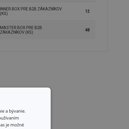
INNER BOX PRE B2B ZÁKAZNÍKOV
12
(KS)
MASTER BOX PRE B2B
48
ZÁKAZNÍKOV (KS)
ie a bývanie.
používaním
hlas je možné