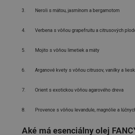
3. Neroli s mätou, jasmínom a bergamotom
4. Verbena s vôňou grapefruitu a citrusových plod
5. Mojito s vôňou limetiek a mäty
6. Arganové kvety s vôňou citrusov, vanilky a lies
7. Orient s exotickou vôňou agarového dreva
8. Provence s vôňou levandule, magnólie a lúčnyc
Aké má esenciálny olej FAN