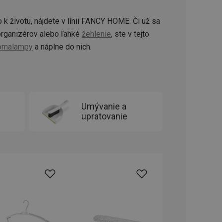
ookie-Script.com k
soubory cookie
okie Cookie-
 k životu, nájdete v línii FANCY HOME. Či už sa
rganizérov alebo ľahké
žehlenie
, ste v tejto
šenie ľudí a
ospešné, pretože
omalampy
a náplne do nich.
žívaní tejto
vu stavu relácie
.
šení mezi lidmi a
bylo možné podávat
Umývanie a
vých stránek.
upratovanie
ženie súhlasu
iu s webom.
níka o rôznych
astavení, ktoré
ctené v budúcich