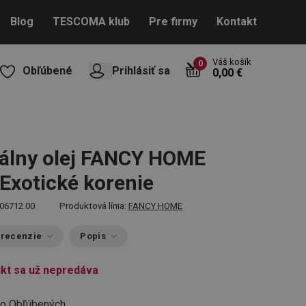
Blog
TESCOMA klub
Pre firmy
Kontakt
Váš košík
0
Obľúbené
Prihlásiť sa
0,00 €
álny olej FANCY HOME
 Exotické korenie
06712.00
Produktová línia:
FANCY HOME
 recenzie
Popis
kt sa už nepredáva
do Obľúbených