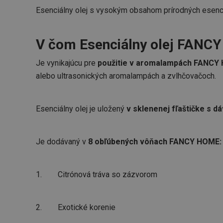
Esenciálny olej s vysokým obsahom prírodných esenci
V čom Esenciálny olej FANC
Je vynikajúcu pre
použitie v aromalampách FANC
alebo ultrasonických aromalampách a zvlhčovačoch.
Esenciálny olej je uložený
v sklenenej fľaštičke s 
Je dodávaný v
8 obľúbených vôňach FANCY HOME:
1. Citrónová tráva so zázvorom
2. Exotické korenie