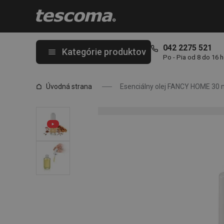
Nachádzate sa na stránke Esenciálny olej FANCY HOME 30 ml, E
042 2275 521
Kategórie produktov
Po - Pia od 8 do 16 
Úvodná strana
Esenciálny olej FANCY HOME 30 m