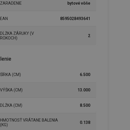
ZARADENIE
bytové vôňe
EAN
8595028493641
DĹŽKA ZÁRUKY (V
2
ROKOCH)
lenie
ŠÍRKA (CM)
6.500
VÝŠKA (CM)
13.000
DĹŽKA (CM)
8.500
HMOTNOSŤ VRÁTANE BALENIA
0.138
(KG)