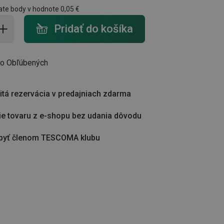
ate body v hodnote
0,05 €
do košíka - počet
Pridať do košíka
do Obľúbených
tá rezervácia v predajniach zdarma
ie tovaru z e-shopu bez udania dôvodu
byť členom TESCOMA klubu