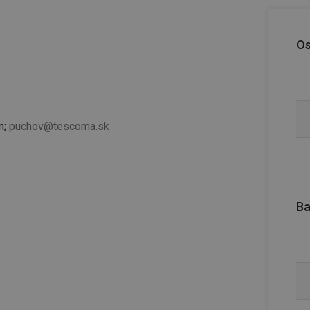
Os
n;
puchov@tescoma.sk
Ba