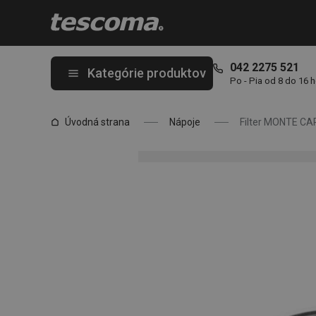
Nachádzate sa na stránke Filter MONTE CARLO, 6 šálok
042 2275 521
Kategórie produktov
Po - Pia od 8 do 16 
Úvodná strana
Nápoje
Filter MONTE CAR