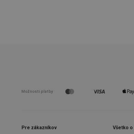
__rtbh.lid
pid
lastVisitedProducts
shopsys_abc
SERVERID
CookieScriptConse
Možnosti platby
__cf_bm
Pre zákazníkov
Všetko o
CCMSESSID