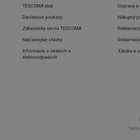
TESCOMA klub
Doprava a 
__cf_bm
Darčekové poukazy
Nákupný p
Zákaznícky servis TESCOMA
Reklamácie
46660_fts
VISITOR_PRIVACY_
Najčastejšie otázky
Reklamácie
Informácie o obaloch a
Záruka a 
elektroodpadoch
Poskytova
Názov
Názov
/
Doména
Názov
C
FPLC
.tescoma.
uid
XANDR_PANID
am-uid
Tieto