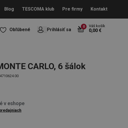
Blog
TESCOMA klub
Pre firmy
Kontakt
Váš košík
0
Obľúbené
Prihlásiť sa
0,00 €
 MONTE CARLO, 6 šálok
4710624.00
é v eshope
 predajniach