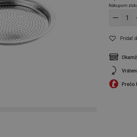
Nákupom získ
Pridať 
Pridať 
Okamži
Vráten
Prečo 