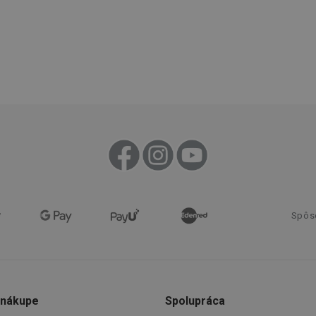
www.tescoma.sk
1 rok
Tento soubor cookie se používá k rout
navigačních zkušeností uživatele tím, ž
konkrétnímu serveru a zajistí konzisten
prohlížení.
1
Tento súbor cookie umožňuje návšt
Twitter Inc.
sekunda
stránok používať funkcie súvisiace s 
.smartadserver.com
stránky, ktorú navštevujú.
www.tescoma.sk
4 týždne
Tento súbor cookie zaznamenáva pos
2 dni
zobrazené návštevníkom pre zlepšenie
prehliadania a odporúčaní.
www.tescoma.sk
6
mesiacov
Cookies
Zvyčajne sa používa na vyváženie záťaž
HAProxy
relácie
server, ktorý doručil poslednú stránk
Technologies LLC
Priradené k softvéru HAProxy Load Ba
.clickonometrics.pl
nt
1 mesiac
Tento soubor cookie používá služba C
CookieScript
Spôs
zapamatování předvoleb souhlasu se 
www.tescoma.sk
návštěvníků. Je nutné, aby banner co
Script.com fungoval správně.
29 minút
Tento súbor cookie sa používa na rozlí
Cloudflare Inc.
59
robotov. To je pre webovú stránku pr
.heureka.sk
sekúnd
umožňuje vytvárať platné správy o pou
webovej stránky.
 nákupe
Spolupráca
.clickonometrics.pl
Cookies
Tento súbor cookie sa používa na sprá