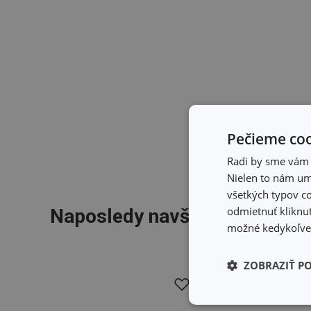
Pečieme coo
Radi by sme vám u
Nielen to nám umo
všetkých typov co
odmietnuť kliknut
Naposledy navštívené produk
možné kedykoľvek
ZOBRAZIŤ P
Základné (fun