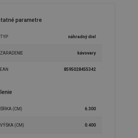
tatné parametre
TYP
náhradný diel
ZARADENIE
kávovary
EAN
8595028455342
lenie
ŠÍRKA (CM)
6.300
VÝŠKA (CM)
0.400