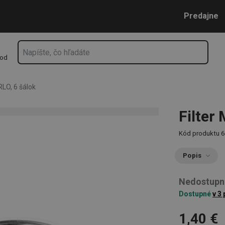
Prejsť na vyhľadávanie
Prejsť na hlavný obsah
Prejsť na navigáciu
Predajne
hod
LO, 6 šálok
Filter
Kód produktu
6
Popis
Nedostupn
Dostupné
v 3
1,40 €