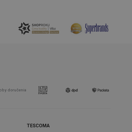
ingu a ke zlepšení
e je přiřadí
tnější a efektivnější
evníkom webových
Twitterom z webovej
ledné produkty
 skúseností
e. Identifikuje
u do prehľadávača.
lancer.
ookie-Script.com k
oby doručenia
soubory cookie
okie Cookie-
šenie ľudí a
ospešné, pretože
žívaní tejto
TESCOMA
vu stavu relácie