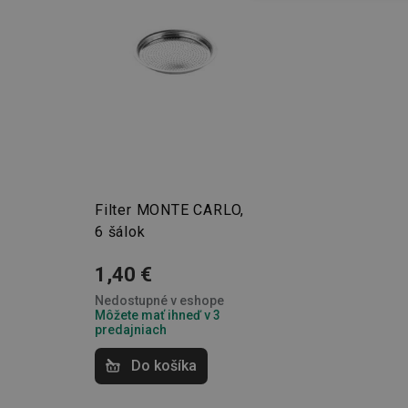
cookies
Základné (fun
Nevyhnutne potrebné 
Webová lokalita sa n
Filter MONTE CARLO,
Názov
6 šálok
receive-cookie-dep
1,40 €
Nedostupné v eshope
Môžete mať ihneď v 3
predajniach
cjConsent
Do košíka
udid