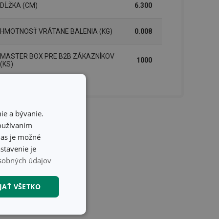
DĹŽKA (CM)
6.300
HMOTNOSŤ VRÁTANE BALENIA (KG)
0.008
MASTER BOX PRE B2B ZÁKAZNÍKOV
1000
(KS)
ie a bývanie.
používaním
hlas je možné
stavenie je
sobných údajov
JAŤ VŠETKO
nkčné súbory