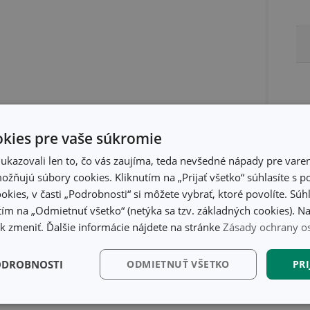
kies pre vaše súkromie
kazovali len to, čo vás zaujíma, teda nevšedné nápady pre varen
žňujú súbory cookies. Kliknutím na „Prijať všetko“ súhlasíte s 
okies, v časti „Podrobnosti“ si môžete vybrať, ktoré povolíte. Sú
ím na „Odmietnuť všetko“ (netýka sa tzv. základných cookies). Na
ty
 zmeniť. Ďalšie informácie nájdete na stránke
Zásady ochrany o
ODROBNOSTI
ODMIETNUŤ VŠETKO
PRI
kčné)
Analytické a
Marketingové
Fu