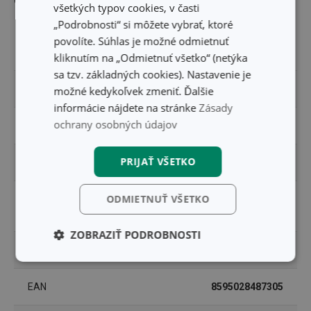
Ostatné parametre
všetkých typov cookies, v časti
„Podrobnosti“ si môžete vybrať, ktoré
plast, nerezová oceľ,
povolíte. Súhlas je možné odmietnuť
MATERIÁL
sklo
kliknutím na „Odmietnuť všetko“ (netýka
sa tzv. základných cookies). Nastavenie je
PRODUKTOVÁ LÍNIA
DELLA CASA
možné kedykoľvek zmeniť. Ďalšie
informácie nájdete na stránke
Zásady
ochrany osobných údajov
TYP
fľaša
PRIJAŤ VŠETKO
UPRESNENIE
s klipsou
ODMIETNUŤ VŠETKO
príprava domácich
ZARADENIE
potravín
ZOBRAZIŤ PODROBNOSTI
UMÝVANIE V UMÝVAČKE
Áno
Základné
Analytické a
(funkčné) cookies
preferenčné
cookies
EAN
8595028487305