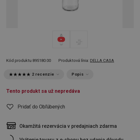
Kód produktu
895180.00
Produktová línia:
DELLA CASA
2 recenzie
Popis
Tento produkt sa už nepredáva
Pridať do Obľúbených
Okamžitá rezervácia v predajniach zdarma
Vrátenie tovaru z e-shopu bez udania dôvodu