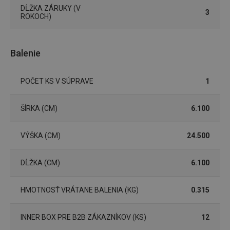
DĹŽKA ZÁRUKY (V
3
ROKOCH)
Marketingové
Funkčné súbory
cookies
Balenie
POČET KS V SÚPRAVE
1
Základné (funkčné) cookies
ŠÍRKA (CM)
6.100
Analytické a preferenčné cookies
Marketingové cookies
Funkčné súbory
VÝŠKA (CM)
24.500
Nevyhnutne potrebné súbory cookie umožňujú
základné funkcie webovej lokality, ako prihlásenie
DĹŽKA (CM)
6.100
používateľa a správa účtu. Webová lokalita sa nedá
správne používať bez nevyhnutne potrebných
súborov cookie.
HMOTNOSŤ VRÁTANE BALENIA (KG)
0.315
Poskytovateľ
/
Uplynutie
Názov
Doména
platnosti
INNER BOX PRE B2B ZÁKAZNÍKOV (KS)
12
receive-cookie-deprecation
.doubleclick.net
4 mesiace
4 týždne