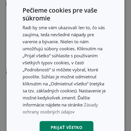
Rozmery
Pečieme cookies pre vaše
súkromie
ŠÍRKA PRODUKTU (CM)
26
Radi by sme vám ukazovali len to, čo vás
zaujíma, teda nevšedné nápady pre
VÝŠKA PRODUKTU (CM)
2.5
varenie a bývanie. Nielen to nám
umožňujú súbory cookies. Kliknutím na
DĹŽKA PRODUKTU (CM)
38
„Prijať všetko“ súhlasíte s používaním
všetkých typov cookies, v časti
„Podrobnosti“ si môžete vybrať, ktoré
Ostatné parametre
povolíte. Súhlas je možné odmietnuť
kliknutím na „Odmietnuť všetko“ (netýka
oceľ, antiadhézny
sa tzv. základných cookies). Nastavenie je
MATERIÁL
povrch
možné kedykoľvek zmeniť. Ďalšie
informácie nájdete na stránke
Zásady
PRODUKTOVÁ LÍNIA
DELÍCIA
ochrany osobných údajov
TYP
forma na muffiny
PRIJAŤ VŠETKO