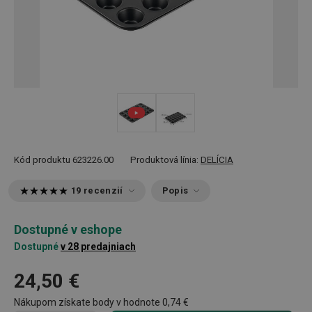
Kód produktu
623226.00
Produktová línia:
DELÍCIA
19 recenzií
Popis
Dostupné v eshope
Dostupné
v 28 predajniach
24,50 €
Nákupom získate body v hodnote
0,74 €