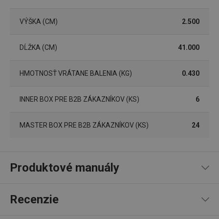
Marketingové cookies
Funkčné súbory
VÝŠKA (CM)
2.500
Nevyhnutne potrebné súbory cookie umožňujú
základné funkcie webovej lokality, ako prihlásenie
používateľa a správa účtu. Webová lokalita sa nedá
správne používať bez nevyhnutne potrebných
DĹŽKA (CM)
41.000
súborov cookie.
Poskytovateľ
/
Uplynutie
Názov
HMOTNOSŤ VRÁTANE BALENIA (KG)
0.430
Doména
platnosti
receive-cookie-deprecation
.doubleclick.net
4 mesiace
4 týždne
INNER BOX PRE B2B ZÁKAZNÍKOV (KS)
6
MASTER BOX PRE B2B ZÁKAZNÍKOV (KS)
24
Produktové manuály
Recept
Recenzie
Google