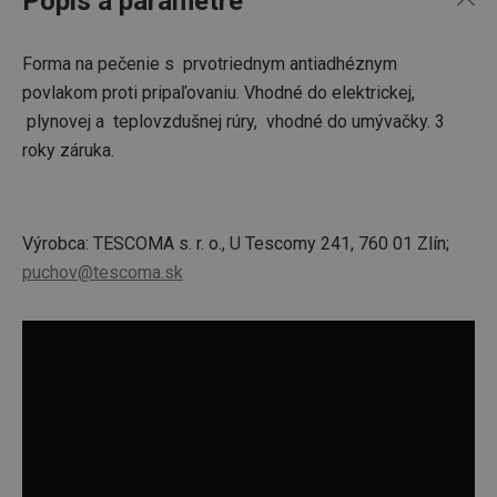
Popis a parametre
Forma na pečenie s prvotriednym antiadhéznym
povlakom proti pripaľovaniu. Vhodné do elektrickej,
plynovej a teplovzdušnej rúry, vhodné do umývačky. 3
roky záruka.
Výrobca: TESCOMA s. r. o., U Tescomy 241, 760 01 Zlín;
puchov@tescoma.sk