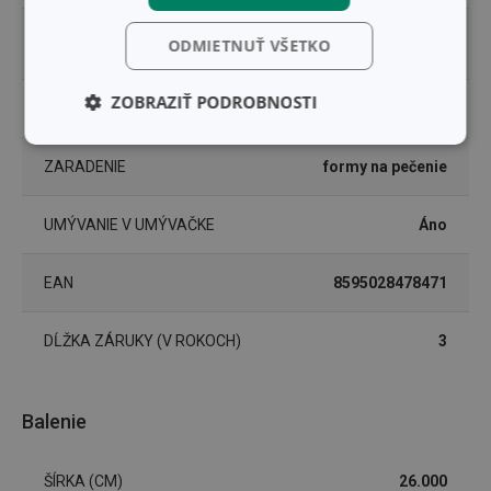
VHODNÉ DO MIKROVLNNEJ
ODMIETNUŤ VŠETKO
Nie
RÚRY
ZOBRAZIŤ PODROBNOSTI
VHODNÉ DO RÚRY
Áno
Základné
Analytické a
(funkčné) cookies
preferenčné
ZARADENIE
formy na pečenie
cookies
UMÝVANIE V UMÝVAČKE
Áno
Marketingové
Funkčné súbory
EAN
8595028478471
cookies
DĹŽKA ZÁRUKY (V ROKOCH)
3
Balenie
Základné (funkčné) cookies
Analytické a preferenčné cookies
ŠÍRKA (CM)
26.000