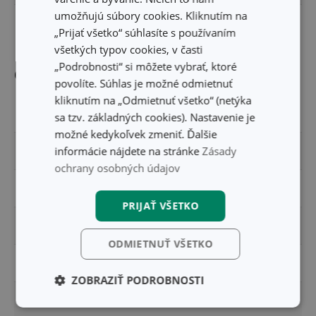
umožňujú súbory cookies. Kliknutím na
DĹŽKA PRODUKTU (CM)
34.5
„Prijať všetko“ súhlasíte s používaním
všetkých typov cookies, v časti
„Podrobnosti“ si môžete vybrať, ktoré
Ostatné parametre
povolíte. Súhlas je možné odmietnuť
kliknutím na „Odmietnuť všetko“ (netýka
MATERIÁL
silikón
sa tzv. základných cookies). Nastavenie je
možné kedykoľvek zmeniť. Ďalšie
informácie nájdete na stránke
Zásady
PRODUKTOVÁ LÍNIA
DELLA CASA
ochrany osobných údajov
TYP
plato
PRIJAŤ VŠETKO
VHODNÉ DO RÚRY
Áno
ODMIETNUŤ VŠETKO
ZARADENIE
formy na pečenie
ZOBRAZIŤ PODROBNOSTI
FARBA
svetlo hnedá
Základné
Analytické a