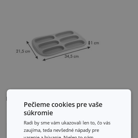
Rozmery
Pečieme cookies pre vaše
súkromie
ŠÍRKA PRODUKTU (CM)
21.5
Radi by sme vám ukazovali len to, čo vás
zaujíma, teda nevšedné nápady pre
VÝŠKA PRODUKTU (CM)
1
varenie a bývanie. Nielen to nám