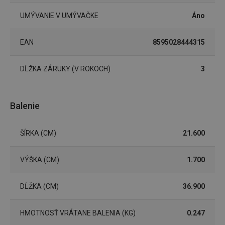
(funkčné) cookies
preferenčné
cookies
UMÝVANIE V UMÝVAČKE
Áno
EAN
8595028444315
Marketingové
Funkčné súbory
cookies
DĹŽKA ZÁRUKY (V ROKOCH)
3
Balenie
Základné (funkčné) cookies
ŠÍRKA (CM)
21.600
Analytické a preferenčné cookies
Marketingové cookies
Funkčné súbory
VÝŠKA (CM)
1.700
Nevyhnutne potrebné súbory cookie umožňujú
základné funkcie webovej lokality, ako prihlásenie
DĹŽKA (CM)
36.900
používateľa a správa účtu. Webová lokalita sa nedá
správne používať bez nevyhnutne potrebných
súborov cookie.
HMOTNOSŤ VRÁTANE BALENIA (KG)
0.247
Poskytovateľ
/
Uplynutie