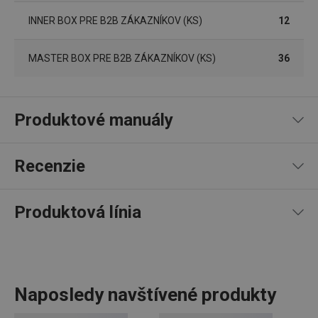
Názov
Doména
platnosti
INNER BOX PRE B2B ZÁKAZNÍKOV (KS)
12
receive-cookie-deprecation
.doubleclick.net
4 mesiace
4 týždne
MASTER BOX PRE B2B ZÁKAZNÍKOV (KS)
36
Produktové manuály
Návod a bezpečnostné informácie
Recenzie
Produktová línia
Google
Privacy Policy
100
%
5
13
x
cjConsent
.tescoma.sk
1 rok
4
0
x
3
0
x
2
0
x
13 recenzií
Naposledy navštívené produkty
1
0
x
0
0
x