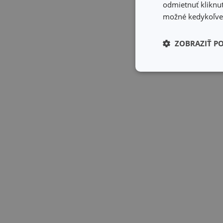
odmietnuť kliknut
možné kedykoľvek
ZOBRAZIŤ P
Základné (fun
cookies
Základné (fun
Nevyhnutne potrebné 
Webová lokalita sa n
Názov
receive-cookie-dep