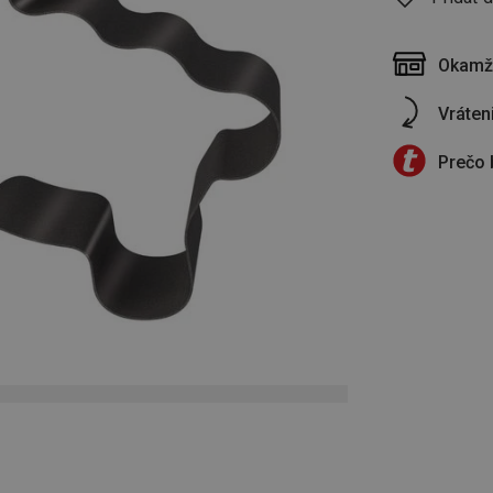
Okamži
Vráten
Prečo 