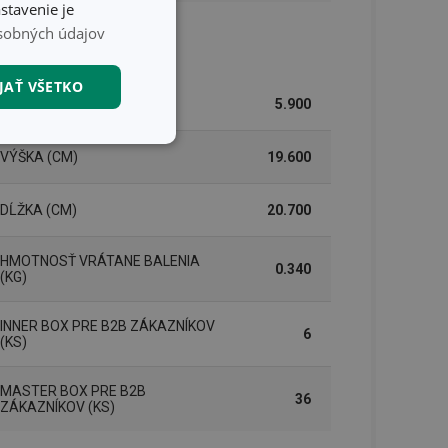
stavenie je
sobných údajov
lenie
JAŤ VŠETKO
ŠÍRKA (CM)
5.900
nkčné súbory
VÝŠKA (CM)
19.600
DĹŽKA (CM)
20.700
HMOTNOSŤ VRÁTANE BALENIA
0.340
(KG)
unkčné súbory
INNER BOX PRE B2B ZÁKAZNÍKOV
6
ľa a správa účtu.
(KS)
MASTER BOX PRE B2B
36
ZÁKAZNÍKOV (KS)
nál majiteli
ů cookie, které