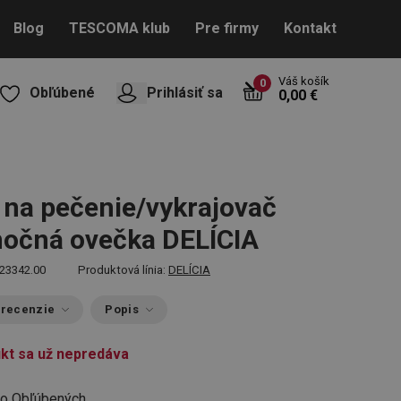
Blog
TESCOMA klub
Pre firmy
Kontakt
Váš košík
0
Obľúbené
Prihlásiť sa
0,00 €
na pečenie/vykrajovač
očná ovečka DELÍCIA
23342.00
Produktová línia:
DELÍCIA
 recenzie
Popis
kt sa už nepredáva
do Obľúbených