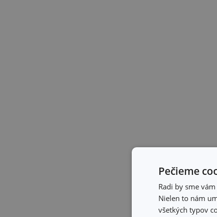
Pečieme coo
Radi by sme vám u
Nielen to nám umo
všetkých typov co