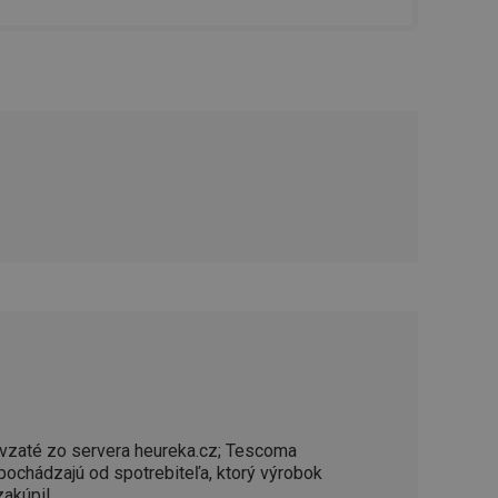
řizpůsobivosti s
právními předpisy o
ádání souhlasu
ránkách.
ntifikaci zařízení,
aby sledovala
enost.
ingu a ke zlepšení
e je přiřadí
tnější a efektivnější
evníkom webových
Twitterom z webovej
ledné produkty
 skúseností
e. Identifikuje
vzaté zo servera heureka.cz; Tescoma
u do prehľadávača.
 pochádzajú od spotrebiteľa, ktorý výrobok
lancer.
zakúpil.