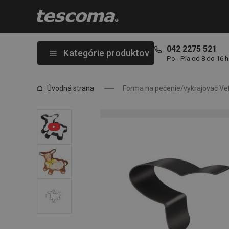
Nachádzate sa na stránke Forma na pečenie/vykrajovač Veľkon
042 2275 521
Kategórie produktov
Po - Pia od 8 do 16 
Úvodná strana
Forma na pečenie/vykrajovač Ve