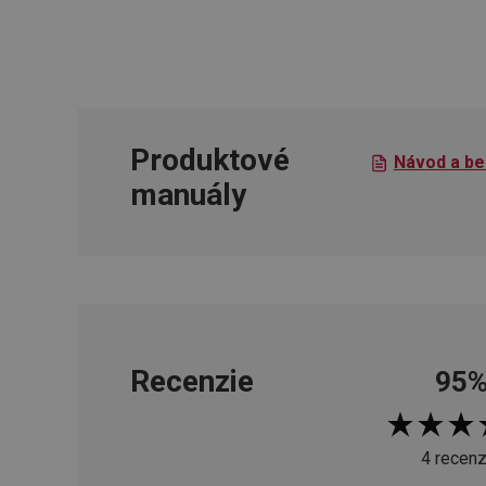
cjConsent
udid
Produktové
Návod a be
__rtbh.lid
manuály
pid
lastVisitedProducts
Recenzie
95
shopsys_abc
SERVERID
4 recenz