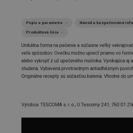
Popis a parametre
Návod a bezpečnostné inf
Produktová línia
Unikátna forma na pečenie a súčasne veľký vekrajovač
veľa spôsobov. Ovečku možno upiecť priamo vo forme 
alebo vykrojiť z už upečeného múčnika. Vynikajúca aj a
studena. Vybavená prvotriednym antiadhéznym povrch
Originálne recepty sú súčasťou balenia. Vhodné do um
Výrobca: TESCOMA s. r. o., U Tescomy 241, 760 01 Zlí