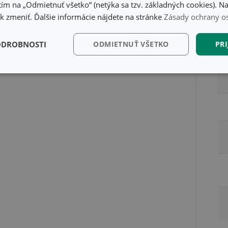
ím na „Odmietnuť všetko“ (netýka sa tzv. základných cookies). Na
 zmeniť. Ďalšie informácie nájdete na stránke
Zásady ochrany o
Ba
ODROBNOSTI
ODMIETNUŤ VŠETKO
PRI
kčné)
Analytické a
Marketingové
Fu
preferenčné cookies
cookies
kčné) cookies
Analytické a preferenčné cookies
Marketingové cookies
F
súbory cookie umožňujú základné funkcie webovej lokality, ako prihlásenie používate
edá správne používať bez nevyhnutne potrebných súborov cookie.
Poskytovateľ
/
Uplynutie
Popis
Doména
platnosti
recation
.doubleclick.net
4 mesiace
Tento soubor cookie se používá pro sig
4 týždne
webových stránek o depreciaci soubor