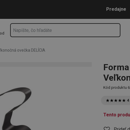
očná ovečka DELÍCIA
Prejsť na vyhľadávanie
Prejsť na hlavný obsah
Prejsť na navigáciu
Predajne
hod
ľkonočná ovečka DELÍCIA
Forma 
Veľkon
Kód produktu
6
4
Tento produ
Pridať 