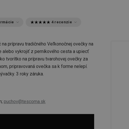
ormácie
4 recenzie
 na prípravu tradičného Veľkonočnej ovečky na
alebo vykrojiť z perníkového cesta a upiecť
ko tvorítko na prípravu tvarohovej ovečky za
om, pripravovaná ovečka sa k forme nelepí.
ývačky. 3 roky záruka.
n;
puchov@tescoma.sk