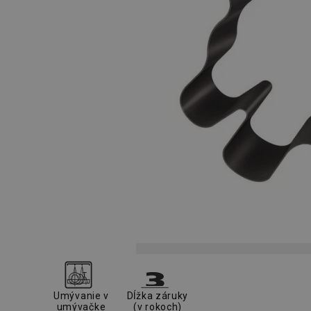
Umývanie v
Dĺžka záruky
umývačke
(v rokoch)