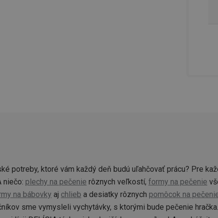
ké potreby, ktoré vám každý deň budú uľahčovať prácu? Pre kaž
 niečo:
plechy na pečenie
rôznych veľkostí,
formy na pečenie
vše
rmy na bábovky
aj
chlieb
a desiatky rôznych
pomôcok na pečeni
čníkov sme vymysleli vychytávky, s ktorými bude pečenie hračka. 