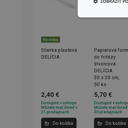
ZOBRAZIŤ P
Základné (fun
cookies
Novinka
Stierka plastová
Papierová for
DELÍCIA
do fritézy
Základné (fun
štvorcová
DELÍCIA
Nevyhnutne potrebné 
20 x 20 cm,
Webová lokalita sa n
50 ks
Názov
2,40 €
5,70 €
receive-cookie-dep
Dostupné v eshope
Dostupné v eshop
Môžete mať ihneď v
Môžete mať ihneď
31 predajniach
30 predajniach
Do košíka
Do košíka
cjConsent