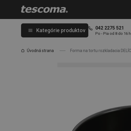
Nachádzate sa na stránke Forma na tortu rozkladacia DELÍCIA Bl
042 2275 521
Kategórie produktov
Po - Pia od 8 do 16 
Úvodná strana
Forma na tortu rozkladacia DELÍC