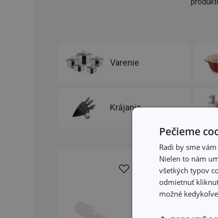
produkt
Varenie
Krájanie
Pečieme coo
Radi by sme vám u
Nielen to nám umo
všetkých typov co
odmietnuť kliknut
možné kedykoľvek