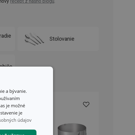
 nový
recept z nášho blogu
.
radie
Stolovanie
ebiče
ie a bývanie.
používaním
hlas je možné
stavenie je
sobných údajov