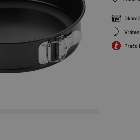
Okamži
Vráten
Prečo 