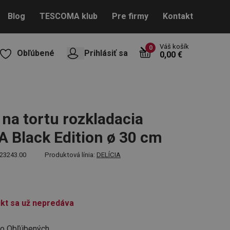
Blog
TESCOMA klub
Pre firmy
Kontakt
Váš košík
0
Obľúbené
Prihlásiť sa
0,00 €
na tortu rozkladacia
A Black Edition ø 30 cm
23243.00
Produktová línia:
DELÍCIA
kt sa už nepredáva
do Obľúbených