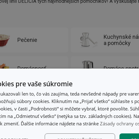
ovej línii DELÍCIA tých najvhodnejších pomocníkov! A vyskúšajte
Kuchynské ná
Pečenie
a pomôcky
Domácnosť
Domáce spotr
kies pre vaše súkromie
kazovali len to, čo vás zaujíma, teda nevšedné nápady pre varen
žňujú súbory cookies. Kliknutím na „Prijať všetko“ súhlasíte s 
okies, v časti „Podrobnosti“ si môžete vybrať, ktoré povolíte. Sú
ím na „Odmietnuť všetko“ (netýka sa tzv. základných cookies). Na
 zmeniť. Ďalšie informácie nájdete na stránke
Zásady ochrany o