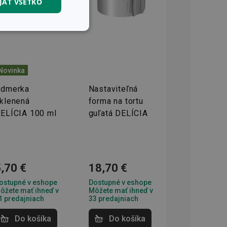
JAŤ VŠETKO
nkčné súbory
Novinka
dmerka
Nastaviteľná
klenená
forma na tortu
unkčné súbory
ELÍCIA 100 ml
guľatá DELÍCIA
ľa a správa účtu.
,70 €
18,70 €
nál majiteli
ostupné v eshope
Dostupné v eshope
ů cookie, které
ôžete mať ihneď v
Môžete mať ihneď v
řizpůsobivosti s
právními předpisy o
1 predajniach
33 predajniach
Do košíka
Do košíka
ádání souhlasu
ránkách.