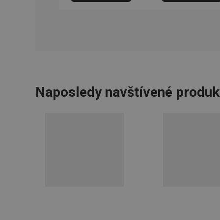
udid
__rtbh.lid
pid
Naposledy navštívené produk
lastVisitedProducts
shopsys_abc
SERVERID
CookieScriptConse
__cf_bm