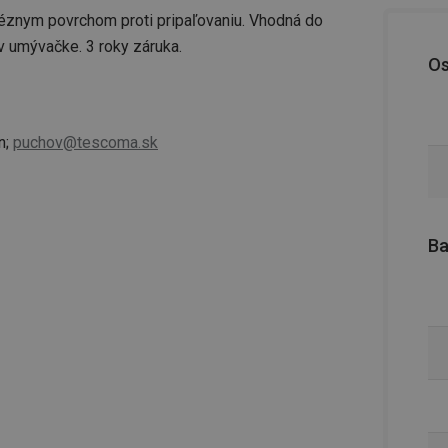
éznym povrchom proti pripaľovaniu. Vhodná do
 v umývačke. 3 roky záruka.
Os
n;
puchov@tescoma.sk
Ba