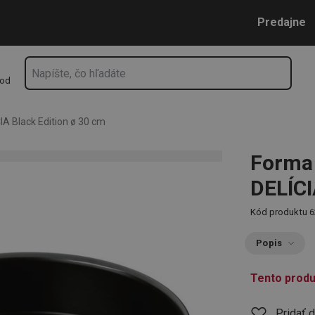
ack Edition ø 30 cm
Prejsť na vyhľadávanie
Prejsť na hlavný obsah
Prejsť na navigáciu
Predajne
hod
IA Black Edition ø 30 cm
Forma 
DELÍCI
Kód produktu
6
Popis
Tento produ
Pridať 