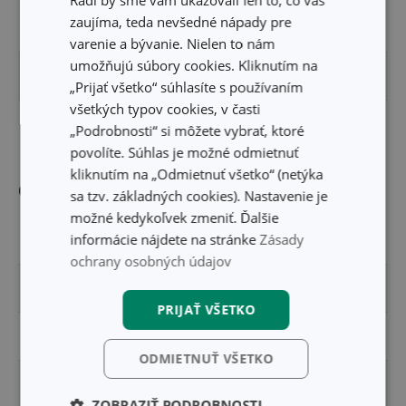
zaujíma, teda nevšedné nápady pre
ŠÍRKA PRODUKTU (CM)
8
varenie a bývanie. Nielen to nám
umožňujú súbory cookies. Kliknutím na
VÝŠKA PRODUKTU (CM)
1
„Prijať všetko“ súhlasíte s používaním
všetkých typov cookies, v časti
DĹŽKA PRODUKTU (CM)
26
„Podrobnosti“ si môžete vybrať, ktoré
povolíte. Súhlas je možné odmietnuť
kliknutím na „Odmietnuť všetko“ (netýka
Ostatné parametre
sa tzv. základných cookies). Nastavenie je
možné kedykoľvek zmeniť. Ďalšie
informácie nájdete na stránke
Zásady
MATERIÁL
silikón
ochrany osobných údajov
PRODUKTOVÁ LÍNIA
DELÍCIA
PRIJAŤ VŠETKO
TYP
plato formičiek
ODMIETNUŤ VŠETKO
VHODNÉ DO CHLADNIČKY
Áno
ZOBRAZIŤ PODROBNOSTI