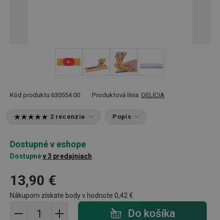
+ 3
Kód produktu
630554.00
Produktová línia:
DELÍCIA
2 recenzie
Popis
Dostupné v eshope
Dostupné
v 3 predajniach
13,90 €
Nákupom získate body v hodnote
0,42 €
Pridať do košíka - počet
Do košíka