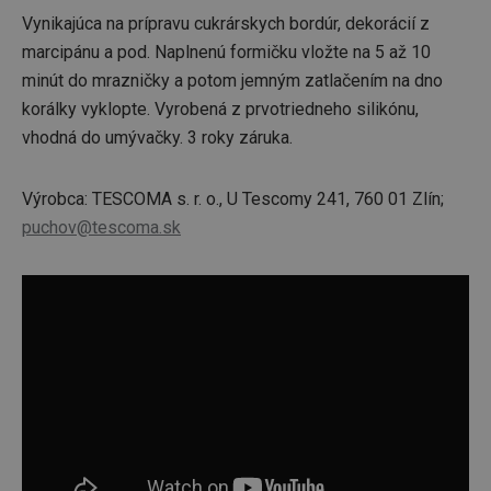
Vynikajúca na prípravu cukrárskych bordúr, dekorácií z
marcipánu a pod. Naplnenú formičku vložte na 5 až 10
minút do mrazničky a potom jemným zatlačením na dno
korálky vyklopte. Vyrobená z prvotriedneho silikónu,
vhodná do umývačky. 3 roky záruka.
Výrobca: TESCOMA s. r. o., U Tescomy 241, 760 01 Zlín;
puchov@tescoma.sk