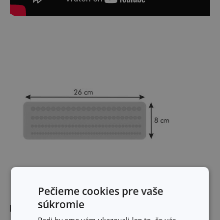
Pečieme cookies pre vaše
súkromie
Rozmery
Radi by sme vám ukazovali len to, čo vás