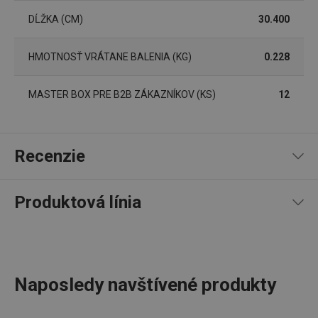
súborov cookie.
DĹŽKA (CM)
30.400
Poskytovateľ
/
Uplynutie
Názov
Doména
platnosti
HMOTNOSŤ VRÁTANE BALENIA (KG)
0.228
receive-cookie-deprecation
.doubleclick.net
4 mesiace
4 týždne
MASTER BOX PRE B2B ZÁKAZNÍKOV (KS)
12
Recenzie
Produktová línia
100
%
5
2
x
4
0
x
Google
3
0
x
Privacy Policy
2
0
x
cjConsent
.tescoma.sk
1 rok
2 recenzie
Naposledy navštívené produkty
1
0
x
0
0
x