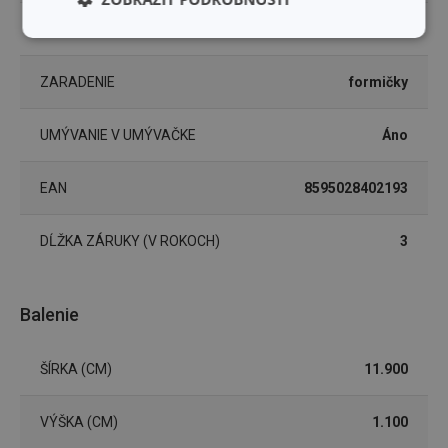
VHODNÉ DO MRAZNIČKY
Áno
Základné
Analytické a
(funkčné) cookies
preferenčné
cookies
ZARADENIE
formičky
UMÝVANIE V UMÝVAČKE
Áno
Marketingové
Funkčné súbory
cookies
EAN
8595028402193
DĹŽKA ZÁRUKY (V ROKOCH)
3
Základné (funkčné) cookies
Balenie
Analytické a preferenčné cookies
Marketingové cookies
Funkčné súbory
ŠÍRKA (CM)
11.900
Nevyhnutne potrebné súbory cookie umožňujú
základné funkcie webovej lokality, ako prihlásenie
VÝŠKA (CM)
1.100
používateľa a správa účtu. Webová lokalita sa nedá
správne používať bez nevyhnutne potrebných