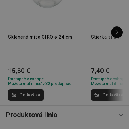
Sklenená misa GIRO ø 24 cm
Stierka silikóno
udid
.tescoma.cz
1 mesiac
15,30 €
7,40 €
Dostupné v eshope
Dostupné v eshope
Môžete mať ihneď v 32 predajniach
Môžete mať ihneď v 
Do košíka
Do košíka
__rtbh.lid
www.tescoma.sk
1 rok
Produktová línia