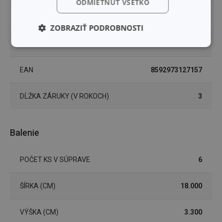
ODMIETNUŤ VŠETKO
ZARADENIE
formičky
ZOBRAZIŤ PODROBNOSTI
UMÝVANIE V UMÝVAČKE
Áno
Základné
Analytické a
(funkčné) cookies
preferenčné
cookies
EAN
8592973127157
DĹŽKA ZÁRUKY (V ROKOCH)
3
Marketingové
Funkčné súbory
cookies
Balenie
POČET KS V SÚPRAVE
6
Základné (funkčné) cookies
ŠÍRKA (CM)
18.000
Analytické a preferenčné cookies
Marketingové cookies
Funkčné súbory
VÝŠKA (CM)
3.300