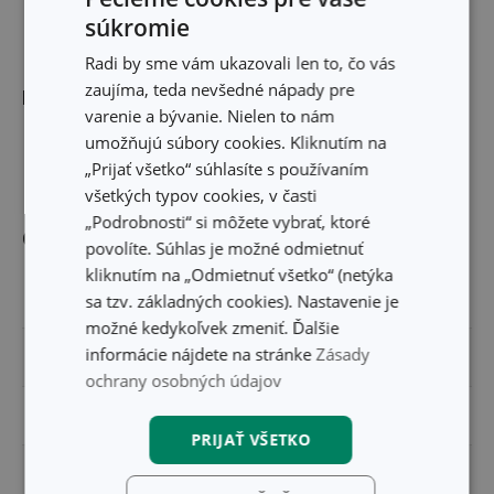
súkromie
Radi by sme vám ukazovali len to, čo vás
zaujíma, teda nevšedné nápady pre
Rozmery
varenie a bývanie. Nielen to nám
umožňujú súbory cookies. Kliknutím na
VÝŠKA PRODUKTU (CM)
3
„Prijať všetko“ súhlasíte s používaním
všetkých typov cookies, v časti
„Podrobnosti“ si môžete vybrať, ktoré
Ostatné parametre
povolíte. Súhlas je možné odmietnuť
kliknutím na „Odmietnuť všetko“ (netýka
sa tzv. základných cookies). Nastavenie je
MATERIÁL
silikón
možné kedykoľvek zmeniť. Ďalšie
informácie nájdete na stránke
Zásady
PRODUKTOVÁ LÍNIA
DELÍCIA
ochrany osobných údajov
TYP
formička
PRIJAŤ VŠETKO
VHODNÉ DO RÚRY
Áno