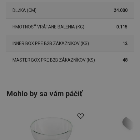
Nevyhnutne potrebné súbory cookie umožňujú
základné funkcie webovej lokality, ako prihlásenie
DĹŽKA (CM)
24.000
používateľa a správa účtu. Webová lokalita sa nedá
správne používať bez nevyhnutne potrebných
súborov cookie.
HMOTNOSŤ VRÁTANE BALENIA (KG)
0.115
Poskytovateľ
/
Uplynutie
Názov
Doména
platnosti
INNER BOX PRE B2B ZÁKAZNÍKOV (KS)
12
receive-cookie-deprecation
.doubleclick.net
4 mesiace
4 týždne
MASTER BOX PRE B2B ZÁKAZNÍKOV (KS)
48
Mohlo by sa vám páčiť
Google
Privacy Policy
cjConsent
.tescoma.sk
1 rok