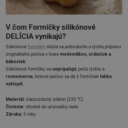
V čom Formičky silikónové
DELÍCIA vynikajú?
Silikónové
formičky
slúžia na jednoduchú a rýchlu prípravu
originálneho pečiva v tvare
medvedíkov, srdiečok a
báboviek
.
Silikónové formičky sa
nepripaľujú
, pečú rýchlo a
rovnomerne
, hotové pečivo sa dá z formičiek
ľahko
vyklopiť.
Materiál:
žiaruvzdorný silikón (230 °C)
Čistenie:
vhodné do
umývačky riadu
Záruka:
3 roky