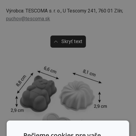
Výrobca: TESCOMA s. r. o., U Tescomy 241, 760 01 Zlín;
puchov@tescoma.sk
Skryť text
Pečieme cookies pre vaše