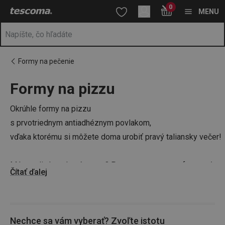
Nachádzate sa na stránke Formy na pečenie pizze
0
Prejsť na vyhľadávanie
Prejsť na hlavný obsah
Prejsť na navigáciu
MENU
Formy na pečenie
Formy na pizzu
a
na
Okrúhle formy na pizzu
s prvotriednym antiadhéznym povlakom,
vďaka ktorému si môžete doma urobiť pravý taliansky večer!
Máte radi chrumkavé cesto? Potom stavte na perforovanú
Čítať ďalej
formu na pizzu, vďaka ktorej dosiahnete extra chrumkavosť.
Tip: Na jednoduchú prípravu talianskej
Nechce sa vám vyberať? Zvoľte istotu
pizze odporúčame vyskúšať praktický
roztierač s obracačkou