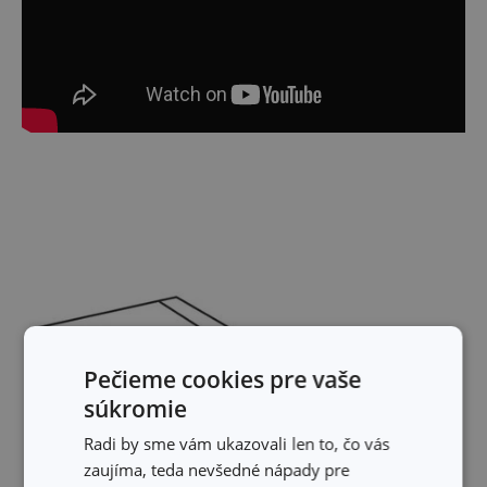
Pečieme cookies pre vaše
súkromie
Radi by sme vám ukazovali len to, čo vás
zaujíma, teda nevšedné nápady pre