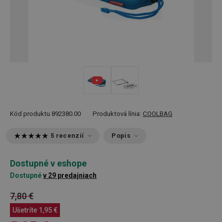
Kód produktu
892380.00
Produktová línia:
COOLBAG
5 recenzií
Popis
Dostupné v eshope
Dostupné
v 29 predajniach
7,80 €
Ušetríte
1,95 €