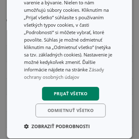
varenie a bývanie. Nielen to nám
umožňujú súbory cookies. Kliknutím na
„Prijať všetko“ súhlasíte s používaním
Ostatné parametre
všetkých typov cookies, v časti
„Podrobnosti“ si môžete vybrať, ktoré
PRODUKTOVÁ LÍNIA
COOLBAG
povolíte. Súhlas je možné odmietnuť
kliknutím na „Odmietnuť všetko“ (netýka
TYP
príslušenstvo
sa tzv. základných cookies). Nastavenie je
možné kedykoľvek zmeniť. Ďalšie
informácie nájdete na stránke
Zásady
VHODNÉ DO MRAZNIČKY
Áno
ochrany osobných údajov
ZARADENIE
cestovanie
PRIJAŤ VŠETKO
FARBA
modrá
ODMIETNUŤ VŠETKO
UMÝVANIE V UMÝVAČKE
Nie
ZOBRAZIŤ PODROBNOSTI
EAN
8595028446395