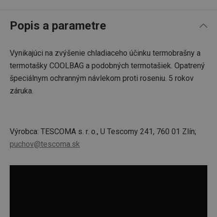
Popis a parametre
Vynikajúci na zvýšenie chladiaceho účinku termobrašny a
termotašky COOLBAG a podobných termotašiek. Opatrený
špeciálnym ochranným návlekom proti roseniu. 5 rokov
záruka.
Výrobca: TESCOMA s. r. o., U Tescomy 241, 760 01 Zlín;
puchov@tescoma.sk