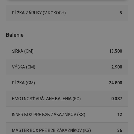
Základné
Analytické a
(funkčné) cookies
preferenčné
cookies
DĹŽKA ZÁRUKY (V ROKOCH)
5
Marketingové
Funkčné súbory
Balenie
cookies
ŠÍRKA (CM)
13.500
VÝŠKA (CM)
2.900
Základné (funkčné) cookies
DĹŽKA (CM)
24.800
Analytické a preferenčné cookies
Marketingové cookies
Funkčné súbory
HMOTNOSŤ VRÁTANE BALENIA (KG)
0.387
Nevyhnutne potrebné súbory cookie umožňujú
základné funkcie webovej lokality, ako prihlásenie
INNER BOX PRE B2B ZÁKAZNÍKOV (KS)
12
používateľa a správa účtu. Webová lokalita sa nedá
správne používať bez nevyhnutne potrebných
súborov cookie.
MASTER BOX PRE B2B ZÁKAZNÍKOV (KS)
36