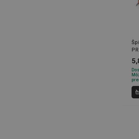
Základné (fun
Špí
Nevyhnutne potrebné 
Webová lokalita sa n
PR
5,
Názov
Dos
receive-cookie-dep
Môž
pre
cjConsent
udid
__rtbh.lid