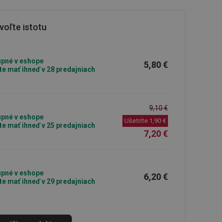
oľte istotu
pné v eshope
5,80 €
e mať ihneď v 28 predajniach
9,10 €
pné v eshope
Ušetríte
1,90 €
e mať ihneď v 25 predajniach
7,20 €
pné v eshope
6,20 €
e mať ihneď v 29 predajniach