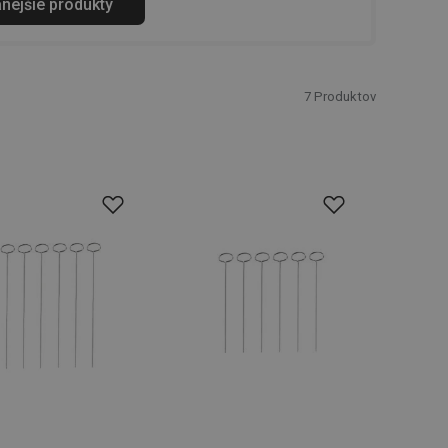
anejšie produkty
7
Produktov