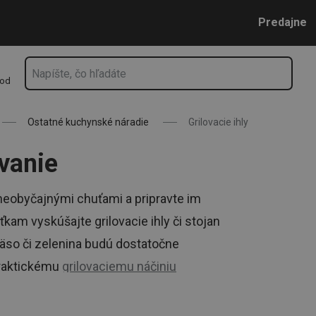
Prejsť na vyhľadávanie
Prejsť na hlavný obsah
Prejsť na navigáciu
Predajne
hod
Ostatné kuchynské náradie
Grilovacie ihly
ovanie
 neobyčajnými chuťami a pripravte im
kam vyskúšajte grilovacie ihly či stojan
mäso či zelenina budú dostatočne
praktickému
grilovaciemu náčiniu