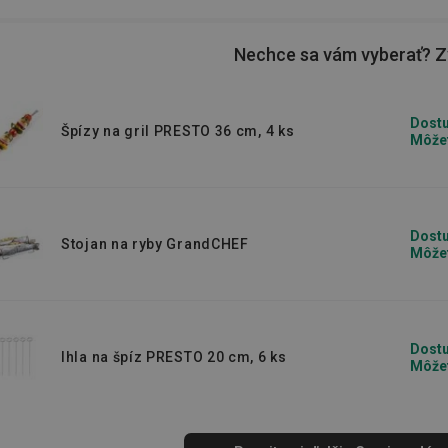
anie
, zaistite preto hosťom pohodlie s
Nechce sa vám vyberať? Zv
Dostu
Špízy na gril PRESTO 36 cm, 4 ks
 ktoré vám budú najviac vyhovovať. Na
Môžet
ú ihlu
a
ihly na závitky
. Ak patríte medzi
h ihiel sa rozhodne nezaobídete. Skúste
roky.
Dostu
Stojan na ryby GrandCHEF
Môžet
Dostu
Ihla na špíz PRESTO 20 cm, 6 ks
Môžet