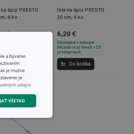
a na špíz PRESTO
Ihla na špíz PRESTO
cm, 6 ks
20 cm, 6 ks
60 €
6,20 €
upné v eshope
Dostupné v eshope
te mať ihneď v 30
Môžete mať ihneď v 29
ajniach
predajniach
ie a bývanie.
používaním
Do košíka
Do košíka
hlas je možné
stavenie je
sobných údajov
JAŤ VŠETKO
nkčné súbory