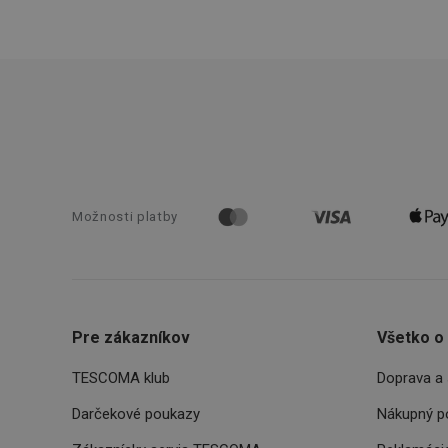
pid
lastVisitedProducts
shopsys_abc
SERVERID
Možnosti platby
CookieScriptConse
__cf_bm
Pre zákazníkov
Všetko o
TESCOMA klub
Doprava a 
CCMSESSID
Darčekové poukazy
Nákupný p
__cf_bm