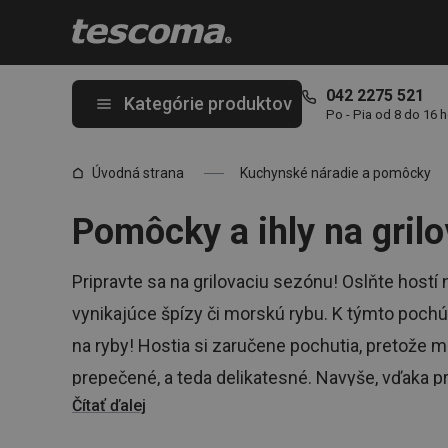
Nachádzate sa na stránke Grilovacie ihly a pomôcky
042 2275 521
Kategórie produktov
Po - Pia od 8 do 16 
Úvodná strana
Kuchynské náradie a pomôcky
Pomôcky a ihly na gril
Pripravte sa na grilovaciu sezónu! Oslňte hostí
vynikajúce špízy či morskú rybu. K týmto pochúť
na ryby! Hostia si zaručene pochutia, pretože 
prepečené, a teda delikatesné. Navyše, vďaka 
Čítať ďalej
pripravíte pokrmy ľahko a rýchlo!