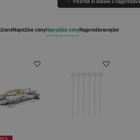
Pozrite si ďalšie 3 najpredáv
účané
Najnižšie ceny
Najvyššie ceny
Najpredávanejšie
20 %