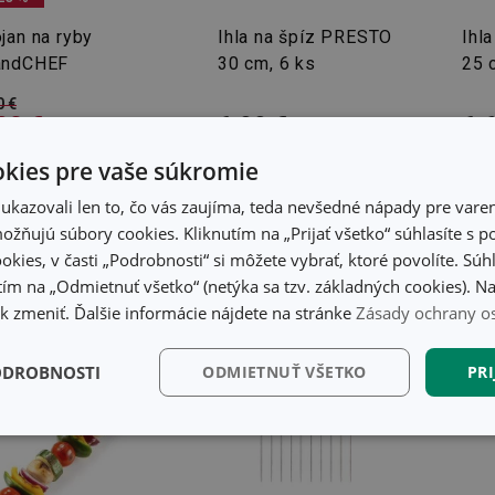
jan na ryby
Ihla na špíz PRESTO
Ihl
andCHEF
30 cm, 6 ks
25 
0 €
20 €
6,99 €
6,
tupné v eshope
Dostupné v eshope
Dost
kies pre vaše súkromie
ete mať ihneď v 25
Môžete mať ihneď v 28
Môže
dajniach
predajniach
pred
kazovali len to, čo vás zaujíma, teda nevšedné nápady pre varen
žňujú súbory cookies. Kliknutím na „Prijať všetko“ súhlasíte s 
Do košíka
Do košíka
okies, v časti „Podrobnosti“ si môžete vybrať, ktoré povolíte. Sú
ím na „Odmietnuť všetko“ (netýka sa tzv. základných cookies). Na
 zmeniť. Ďalšie informácie nájdete na stránke
Zásady ochrany o
ODROBNOSTI
ODMIETNUŤ VŠETKO
PRI
kčné)
Analytické a
Marketingové
Fu
preferenčné cookies
cookies