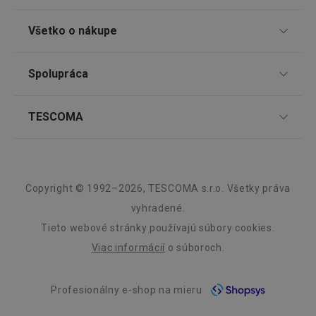
TESCOMA klub
Všetko o nákupe
Darčekové poukazy
Doprava a spôsob platby
Spolupráca
Zákaznícky servis TESCOMA
Nákupný poriadok
Najčastejšie otázky
Pre firmy
TESCOMA
Reklamácie a vrátenie tovaru v eshope
Informácie o obaloch a elektroodpadoch
Affiliate program
Reklamácie v predajniach
O nás
Google
Kariéra
Privacy Policy
Záruka a servis TESCOMA
Dizajn
cjConsent
.tescoma.sk
1 rok
Copyright © 1992–2026, TESCOMA s.r.o. Všetky práva
Kvalita
vyhradené.
Tieto webové stránky používajú súbory cookies.
Blog
Viac informácií
o súboroch.
Zásady ochrany osobných údajov
udid
.tescoma.cz
1 mesiac
Profesionálny e-shop na mieru
Kontakt