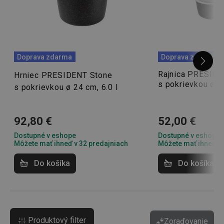
Doprava zdarma
Doprava zdarma
Rajnica PRESIDE
Hrniec PRESIDENT Stone
s pokrievkou ø 16
s pokrievkou ø 24 cm, 6.0 l
92,80 €
52,00 €
Dostupné v eshope
Dostupné v eshope
Môžete mať ihneď v 32 predajniach
Môžete mať ihneď v 
Do košíka
Do košíka
Produktový filter
Zoraďovanie