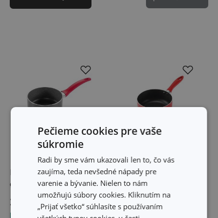
Pečieme cookies pre vaše
súkromie
Radi by sme vám ukazovali len to, čo vás
zaujíma, teda nevšedné nápady pre
Rajnica MANICO ROSSO
Rajnica PRESTO MINI
varenie a bývanie. Nielen to nám
ø 16 cm, 1.3 l
ø 14 cm
umožňujú súbory cookies. Kliknutím na
29,10 €
17,40 €
„Prijať všetko“ súhlasíte s používaním
Dostupné v eshope
Dostupné v eshope
všetkých typov cookies, v časti