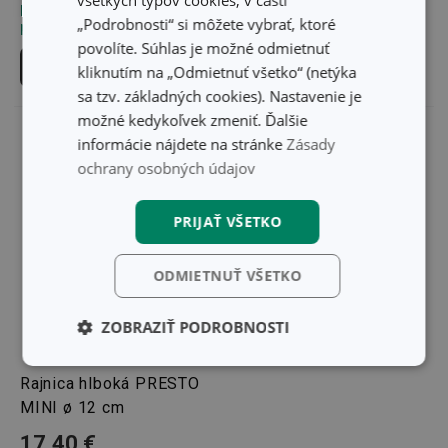
Môžete mať ihneď v 10
Môžete mať ihneď v 16
„Podrobnosti“ si môžete vybrať, ktoré
predajniach
predajniach
povolíte. Súhlas je možné odmietnuť
Do košíka
Do košíka
kliknutím na „Odmietnuť všetko“ (netýka
sa tzv. základných cookies). Nastavenie je
možné kedykoľvek zmeniť. Ďalšie
informácie nájdete na stránke
Zásady
ochrany osobných údajov
PRIJAŤ VŠETKO
ODMIETNUŤ VŠETKO
ZOBRAZIŤ PODROBNOSTI
Základné
Analytické a
Rajnica hlboká PRESTO
(funkčné) cookies
preferenčné
cookies
MINI ø 12 cm
17,40 €