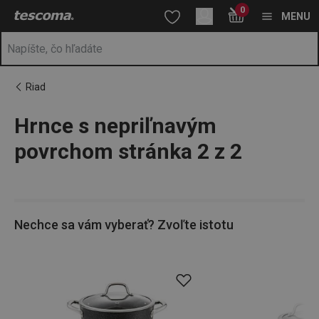
Nachádzate sa na stránke Hrnce s nepriľnavým povrchom stránk
0
Prejsť na vyhľadávanie
Prejsť na hlavný obsah
Prejsť na navigáciu
MENU
Riad
Hrnce s nepriľnavým
a
na
povrchom stránka 2 z 2
Nechce sa vám vyberať? Zvoľte istotu