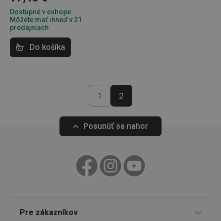
Dostupné v eshope
Marketingové
Funkčné súbory
Môžete mať ihneď v 21
cookies
predajniach
Do košíka
Základné (funkčné) cookies
1
2
Analytické a preferenčné cookies
Marketingové cookies
Funkčné súbory
Posunúť sa nahor
Nevyhnutne potrebné súbory cookie umožňujú
základné funkcie webovej lokality, ako prihlásenie
používateľa a správa účtu. Webová lokalita sa nedá
správne používať bez nevyhnutne potrebných
súborov cookie.
Poskytovateľ
/
Uplynutie
Názov
Doména
platnosti
receive-cookie-deprecation
.doubleclick.net
4 mesiace
Pre zákazníkov
4 týždne