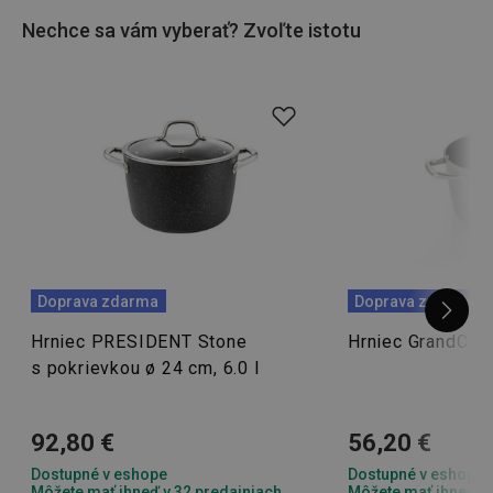
Nechce sa vám vyberať? Zvoľte istotu
Doprava zdarma
Doprava zdarma
Hrniec PRESIDENT Stone
Hrniec GrandCHEF
s pokrievkou ø 24 cm, 6.0 l
92,80 €
56,20 €
Dostupné v eshope
Dostupné v eshope
Môžete mať ihneď v 32 predajniach
Môžete mať ihneď v 