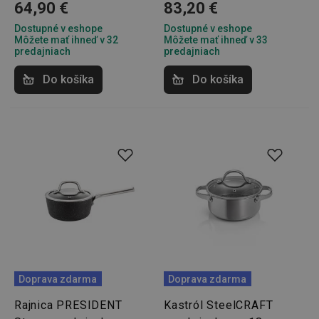
2 dni
64,90 €
83,20 €
Dostupné v eshope
Dostupné v eshope
Môžete mať ihneď v 32
Môžete mať ihneď v 33
predajniach
predajniach
Do košíka
Do košíka
shopsys_abc
www.tescoma.sk
6
mesiacov
SERVERID
Cookies
HAProxy
relácie
Technologies LLC
.clickonometrics.pl
Doprava zdarma
Doprava zdarma
CookieScriptConsent
1 mesiac
CookieScript
Rajnica PRESIDENT
Kastról SteelCRAFT
www.tescoma.sk