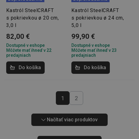
Kastról SteelCRAFT
Kastról SteelCRAFT
s pokrievkou ø 20 cm,
s pokrievkou ø 24 cm,
3,0 l
5,0 l
__cf_bm
29 minút
Cloudflare Inc.
82,00 €
99,90 €
59
.onesignal.com
sekúnd
Dostupné v eshope
Dostupné v eshope
Môžete mať ihneď v 22
Môžete mať ihneď v 23
predajniach
predajniach
Do košíka
Do košíka
1
2
46660_fts
www.tescoma.sk
3 dni
VISITOR_PRIVACY_METADATA
5
YouTube
mesiacov
.youtube.com
4 týždne
Načítať viac produktov