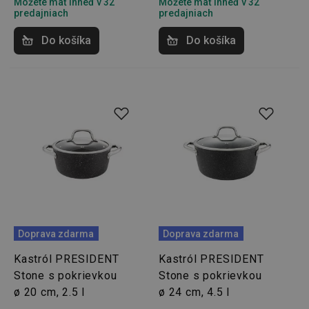
Môžete mať ihneď v 32
Môžete mať ihneď v 32
predajniach
predajniach
__rtbh.lid
www.tescoma.sk
1 rok
Do košíka
Do košíka
pid
1
Twitter Inc.
sekunda
.smartadserver.com
Doprava zdarma
Doprava zdarma
Kastról PRESIDENT
Kastról PRESIDENT
Stone s pokrievkou
Stone s pokrievkou
ø 20 cm, 2.5 l
ø 24 cm, 4.5 l
lastVisitedProducts
www.tescoma.sk
4 týždne