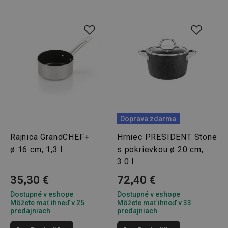
Základné (funkčné) cookies
Analytické a preferenčné cookies
Marketingové cookies
Funkčné súbory
Nevyhnutne potrebné súbory cookie umožňujú
základné funkcie webovej lokality, ako prihlásenie
používateľa a správa účtu. Webová lokalita sa nedá
správne používať bez nevyhnutne potrebných
súborov cookie.
Doprava zdarma
Poskytovateľ
/
Uplynutie
Názov
Doména
platnosti
Rajnica GrandCHEF+
Hrniec PRESIDENT Stone
ø 16 cm, 1,3 l
s pokrievkou ø 20 cm,
receive-cookie-deprecation
.doubleclick.net
4 mesiace
4 týždne
3.0 l
35,30 €
72,40 €
Dostupné v eshope
Dostupné v eshope
Môžete mať ihneď v 25
Môžete mať ihneď v 33
predajniach
predajniach