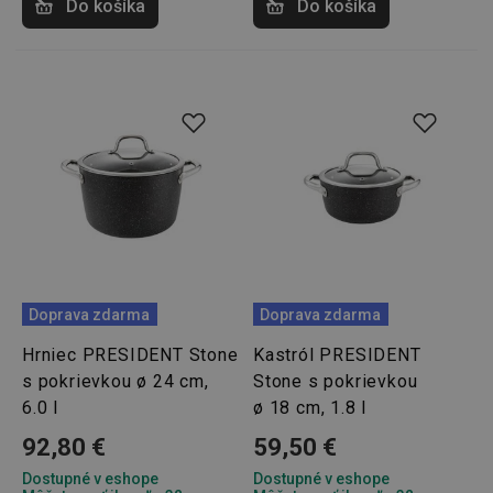
Do košíka
Do košíka
Google
Privacy Policy
cjConsent
.tescoma.sk
1 rok
udid
.tescoma.cz
1 mesiac
Doprava zdarma
Doprava zdarma
Hrniec PRESIDENT Stone
Kastról PRESIDENT
s pokrievkou ø 24 cm,
Stone s pokrievkou
6.0 l
ø 18 cm, 1.8 l
92,80 €
59,50 €
Dostupné v eshope
Dostupné v eshope