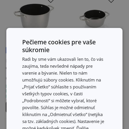
Pečieme cookies pre vaše
súkromie
Doprava zdarma
Radi by sme vám ukazovali len to, čo vás
Hrniec GrandCHEF+
Kastról GrandCHEF+
zaujíma, teda nevšedné nápady pre
ø 24 cm, 6,0 l
ø 18 cm, 1,8 l
varenie a bývanie. Nielen to nám
69,10 €
41,20 €
umožňujú súbory cookies. Kliknutím na
„Prijať všetko“ súhlasíte s používaním
Dostupné v eshope
Dostupné v eshope
Môžete mať ihneď v 25
Môžete mať ihneď v 27
všetkých typov cookies, v časti
predajniach
predajniach
„Podrobnosti“ si môžete vybrať, ktoré
Do košíka
Do košíka
povolíte. Súhlas je možné odmietnuť
kliknutím na „Odmietnuť všetko“ (netýka
sa tzv. základných cookies). Nastavenie je
možné kedykoľvek zmeniť. Ďalšie