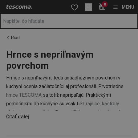
Nachádzate sa na stránke Hrnce s nepriľnavým povrchom
0
Prejsť na vyhľadávanie
Prejsť na hlavný obsah
Prejsť na navigáciu
MENU
Riad
Hrnce s nepriľnavým
a
na
povrchom
Hrniec s nepriľnavým, teda antiadhéznym povrchom v
kuchyni ocenia začiatočníci aj profesionáli. Prvotriedne
hrnce TESCOMA
sa totiž nepripaľujú. Praktickými
pomocníkmi do kuchyne sú však tiež
rajnice,
kastróly
alebo
hrnce na mlieko
. Presvedčili ste sa aj vy, že máte
Čítať ďalej
doma všetko potrebné?