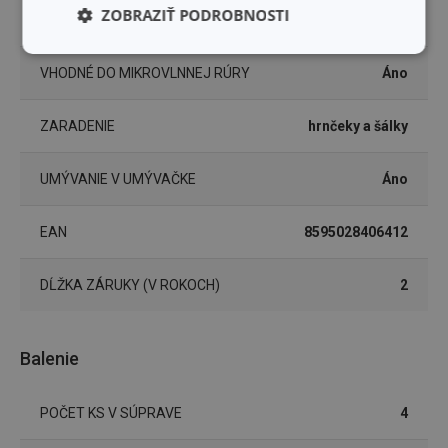
ZOBRAZIŤ PODROBNOSTI
TYP
hrnček
Základné
Analytické a
(funkčné) cookies
preferenčné
VHODNÉ DO MIKROVLNNEJ RÚRY
Áno
cookies
ZARADENIE
hrnčeky a šálky
Marketingové
Funkčné súbory
UMÝVANIE V UMÝVAČKE
Áno
cookies
EAN
8595028406412
DĹŽKA ZÁRUKY (V ROKOCH)
2
Základné (funkčné) cookies
Analytické a preferenčné cookies
Balenie
Marketingové cookies
Funkčné súbory
POČET KS V SÚPRAVE
4
Nevyhnutne potrebné súbory cookie umožňujú
základné funkcie webovej lokality, ako prihlásenie
používateľa a správa účtu. Webová lokalita sa nedá