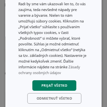
Radi by sme vám ukazovali len to, čo vás
Rozmery
zaujíma, teda nevšedné nápady pre
varenie a bývanie. Nielen to nám
OBJEM (L)
0.32
umožňujú súbory cookies. Kliknutím na
„Prijať všetko“ súhlasíte s používaním
VÝŠKA PRODUKTU (CM)
10
všetkých typov cookies, v časti
„Podrobnosti“ si môžete vybrať, ktoré
DĹŽKA PRODUKTU (CM)
12
povolíte. Súhlas je možné odmietnuť
kliknutím na „Odmietnuť všetko“ (netýka
sa tzv. základných cookies). Nastavenie je
PRIEMER (CM)
8.5
možné kedykoľvek zmeniť. Ďalšie
informácie nájdete na stránke
Zásady
ochrany osobných údajov
Ostatné parametre
PRIJAŤ VŠETKO
MATERIÁL
porcelán
ODMIETNUŤ VŠETKO
PRODUKTOVÁ LÍNIA
myCOFFEE