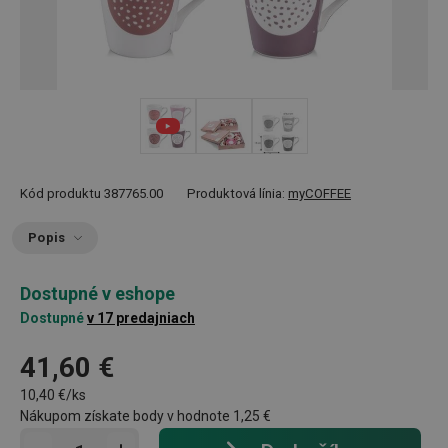
Kód produktu
387765.00
Produktová línia:
myCOFFEE
Popis
Dostupné v eshope
Dostupné
v 17 predajniach
41,60 €
10,40 €/ks
Nákupom získate body v hodnote
1,25 €
Pridať do košíka - počet