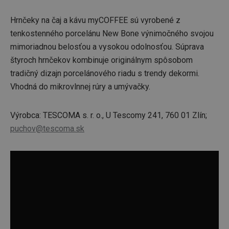
Hrnčeky na čaj a kávu myCOFFEE sú vyrobené z
tenkostenného porcelánu New Bone výnimočného svojou
mimoriadnou belosťou a vysokou odolnosťou. Súprava
štyroch hrnčekov kombinuje originálnym spôsobom
tradičný dizajn porcelánového riadu s trendy dekormi.
Vhodná do mikrovlnnej rúry a umývačky.
Výrobca: TESCOMA s. r. o., U Tescomy 241, 760 01 Zlín;
puchov@tescoma.sk