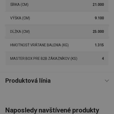
správne používať bez nevyhnutne potrebných
ŠÍRKA (CM)
21.000
súborov cookie.
Poskytovateľ
/
Uplynutie
Názov
VÝŠKA (CM)
9.100
Doména
platnosti
receive-cookie-deprecation
.doubleclick.net
4 mesiace
4 týždne
DĹŽKA (CM)
25.000
HMOTNOSŤ VRÁTANE BALENIA (KG)
1.315
MASTER BOX PRE B2B ZÁKAZNÍKOV (KS)
4
Produktová línia
Google
Privacy Policy
cjConsent
.tescoma.sk
1 rok
Naposledy navštívené produkty