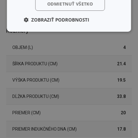
ODMIETNUŤ VŠETKO
ZOBRAZIŤ PODROBNOSTI
Rozmery
Základné
Analytické a
(funkčné) cookies
preferenčné
cookies
OBJEM (L)
4
ŠÍRKA PRODUKTU (CM)
21.4
Marketingové
Funkčné súbory
cookies
VÝŠKA PRODUKTU (CM)
19.5
DĹŽKA PRODUKTU (CM)
33.8
PRIEMER (CM)
20
Základné (funkčné) cookies
Analytické a preferenčné cookies
PRIEMER INDUKČNÉHO DNA (CM)
17.8
Marketingové cookies
Funkčné súbory