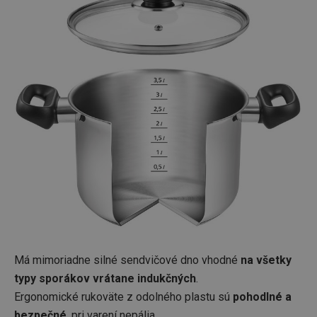
Má mimoriadne silné sendvičové dno vhodné
na všetky
typy sporákov vrátane indukčných
.
Ergonomické rukoväte z odolného plastu sú
pohodlné a
bezpečné
, pri varení nepália.