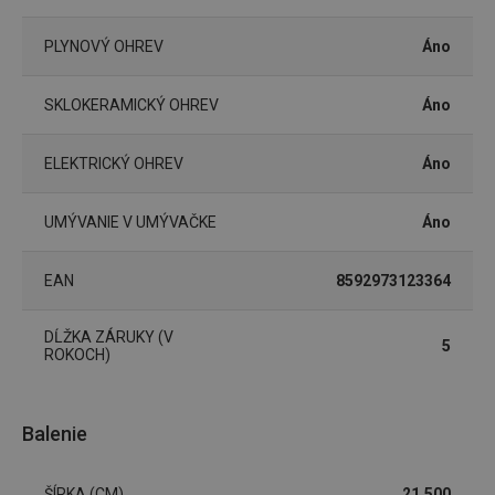
cjConsent
.tescoma.sk
1 rok
PLYNOVÝ OHREV
Áno
SKLOKERAMICKÝ OHREV
Áno
udid
.tescoma.cz
1 mesiac
ELEKTRICKÝ OHREV
Áno
UMÝVANIE V UMÝVAČKE
Áno
EAN
8592973123364
DĹŽKA ZÁRUKY (V
5
ROKOCH)
__rtbh.lid
www.tescoma.sk
1 rok
Balenie
ŠÍRKA (CM)
21.500