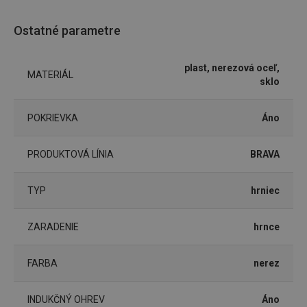
Nevyhnutne potrebné súbory cookie umožňujú
základné funkcie webovej lokality, ako prihlásenie
Ostatné parametre
používateľa a správa účtu. Webová lokalita sa nedá
správne používať bez nevyhnutne potrebných
súborov cookie.
plast, nerezová oceľ,
MATERIÁL
Poskytovateľ
/
Uplynutie
Názov
sklo
Doména
platnosti
receive-cookie-deprecation
.doubleclick.net
4 mesiace
4 týždne
POKRIEVKA
Áno
PRODUKTOVÁ LÍNIA
BRAVA
TYP
hrniec
ZARADENIE
hrnce
FARBA
nerez
Google
Privacy Policy
INDUKČNÝ OHREV
Áno