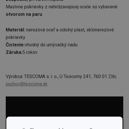
Masívne pokrievky z nehrdzavejúcej ocele sú vybavené
otvorom na paru
.
Materiál:
nerezová oceľ a odolný plast, sklonerezové
pokrievky
Čistenie:
vhodný do
umývačký riadu
Záruka:
5 rokov
Výrobca: TESCOMA s. r. o., U Tescomy 241, 760 01 Zlín;
puchov@tescoma.sk