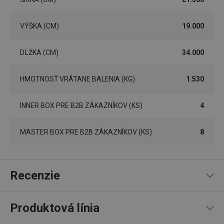
VÝŠKA (CM)
19.000
pid
1
Twitter Inc.
DĹŽKA (CM)
34.000
sekunda
.smartadserver.com
HMOTNOSŤ VRÁTANE BALENIA (KG)
1.530
INNER BOX PRE B2B ZÁKAZNÍKOV (KS)
4
MASTER BOX PRE B2B ZÁKAZNÍKOV (KS)
8
lastVisitedProducts
www.tescoma.sk
4 týždne
2 dni
Recenzie
Produktová línia
5
3
x