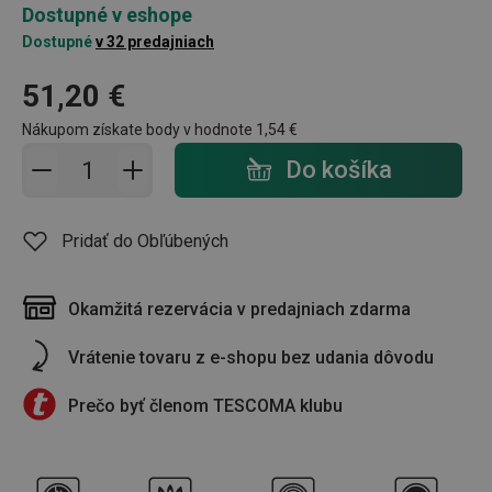
Dostupné v eshope
Dostupné
v 32 predajniach
51,20 €
Nákupom získate body v hodnote
1,54 €
Pridať do košíka - počet
Do košíka
Pridať do Obľúbených
Okamžitá rezervácia v predajniach zdarma
Vrátenie tovaru z e-shopu bez udania dôvodu
Prečo byť členom TESCOMA klubu