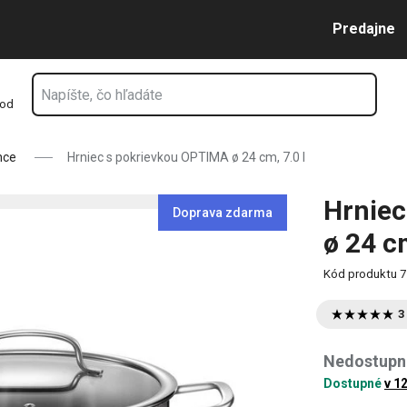
7.0 l
Prejsť na vyhľadávanie
Prejsť na hlavný obsah
Prejsť na navigáciu
Predajne
hod
nce
Hrniec s pokrievkou OPTIMA ø 24 cm, 7.0 l
Hrniec
Doprava zdarma
ø 24 cm
Kód produktu
7
3
Nedostupn
Dostupné
v 1