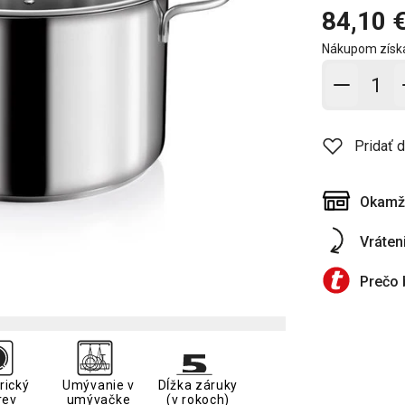
84,10 
Nákupom získ
Pridať 
Pridať 
Okamži
Vráten
Prečo 
rický
Umývanie v
Dĺžka záruky
rev
umývačke
(v rokoch)