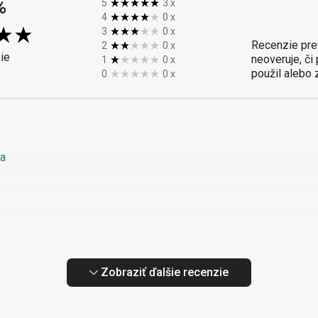
%
5
3
x
4
0
x
3
0
x
Recenzie pre
2
0
x
ie
neoveruje, či
1
0
x
použil alebo 
0
0
x
da
Zobraziť ďalšie recenzie