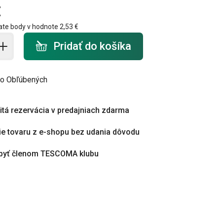
€
ate body v hodnote
2,53 €
do košíka - počet
Pridať do košíka
do Obľúbených
tá rezervácia v predajniach zdarma
ie tovaru z e-shopu bez udania dôvodu
byť členom TESCOMA klubu