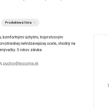
Produktová línia
, komfortnými úchytmi, trojvrstvovým
votriednej nehrdzavejúcej ocele, vhodný na
umývačky. 5 rokov záruka.
n;
puchov@tescoma.sk