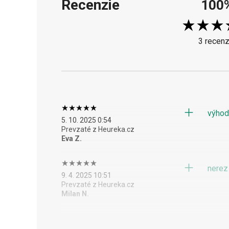
Recenzie
100
3 recenz
výho
5. 10. 2025 0:54
Prevzaté z Heureka.cz
Eva Z.
nerez
9. 4. 2025 10:51
Prevzaté z Heureka.cz
Milan N.