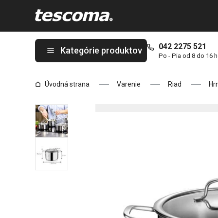
Nachádzate sa na stránke Hrniec s pokrievkou OPTIMA ø 24 cm, 
042 2275 521
Kategórie produktov
Po - Pia od 8 do 16 
Úvodná strana
Varenie
Riad
Hr