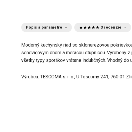
Popis a parametre
3 recenzie
Moderný kuchynský riad so sklonerezovou pokrievkou
sendvičovým dnom a meracou stupnicou. Vyrobený z pr
všetky typy sporákov vrátane indukčných. Vhodný do 
Výrobca: TESCOMA s. r. o., U Tescomy 241, 760 01 Zlí