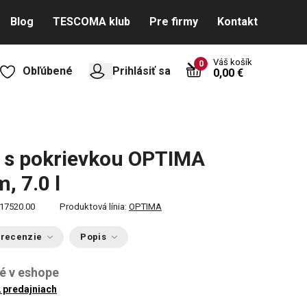
Blog
TESCOMA klub
Pre firmy
Kontakt
Váš košík
0
Obľúbené
Prihlásiť sa
0,00 €
 s pokrievkou OPTIMA
, 7.0 l
17520.00
Produktová línia:
OPTIMA
 recenzie
Popis
é v eshope
2 predajniach