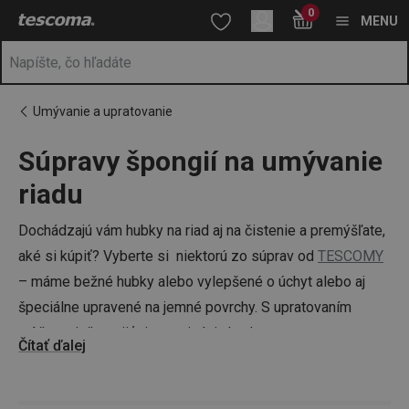
Nachádzate sa na stránke Hubky na riad všetkého druhu
0
Prejsť na vyhľadávanie
Prejsť na hlavný obsah
Prejsť na navigáciu
MENU
Umývanie a upratovanie
Súpravy špongií na umývanie
a
na
riadu
Dochádzajú vám hubky na riad aj na čistenie a premýšľate,
aké si kúpiť? Vyberte si niektorú zo súprav od
TESCOMY
– máme bežné hubky alebo vylepšené o úchyt alebo aj
špeciálne upravené na jemné povrchy. S upratovaním
môžete tiež spojiť aj organizáciu kuchyne – pomocou
Čítať ďalej
organizérov
vyriešite neporiadok v zásuvkách, pomocou
stojanov a zásobníkov
zase večné hľadanie správneho