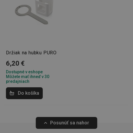
Poskytovateľ
/
Uplynutie
Názov
Doména
platnosti
receive-cookie-deprecation
.doubleclick.net
4 mesiace
4 týždne
Držiak na hubku PURO
6,20 €
Dostupné v eshope
Môžete mať ihneď v 30
predajniach
Google
Do košíka
Privacy Policy
cjConsent
.tescoma.sk
1 rok
Posunúť sa nahor