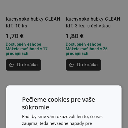
Kuchynské hubky CLEAN
Kuchynské hubky CLEAN
KIT, 10 ks
KIT, 3 ks, s úchytkou
1,70 €
1,80 €
Dostupné v eshope
Dostupné v eshope
Môžete mať ihneď v 17
Môžete mať ihneď v 25
predajniach
predajniach
Do košíka
Do košíka
Pečieme cookies pre vaše
súkromie
Radi by sme vám ukazovali len to, čo vás
zaujíma, teda nevšedné nápady pre