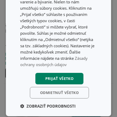
varenie a bývanie. Nielen to nám
umožňujú súbory cookies. Kliknutím na
„Prijať všetko“ súhlasíte s používaním
všetkých typov cookies, v časti
Kuchynské hubky CLEAN
Kuchynské hubky CLEAN
„Podrobnosti“ si môžete vybrať, ktoré
KIT, 5 ks, extra odolné
KIT, 3 ks, na jemné
povolíte. Súhlas je možné odmietnuť
povrchy
kliknutím na „Odmietnuť všetko“ (netýka
sa tzv. základných cookies). Nastavenie je
1,90 €
2,00 €
možné kedykoľvek zmeniť. Ďalšie
Dostupné v eshope
Dostupné v eshope
informácie nájdete na stránke
Zásady
Môžete mať ihneď v 33
Môžete mať ihneď v 27
predajniach
predajniach
ochrany osobných údajov
Do košíka
Do košíka
PRIJAŤ VŠETKO
ODMIETNUŤ VŠETKO
ZOBRAZIŤ PODROBNOSTI
Základné
Analytické a