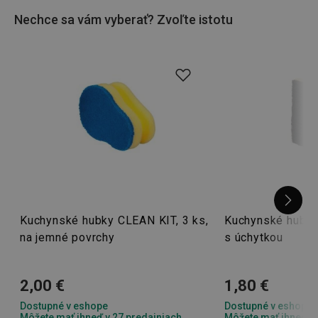
noža. Inšpirujte sa aj vy!
Nechce sa vám vyberať? Zvoľte istotu
Kuchynské hubky CLEAN KIT, 3 ks,
Kuchynské hubky
na jemné povrchy
s úchytkou
2,00 €
1,80 €
Dostupné v eshope
Dostupné v eshope
Môžete mať ihneď v 27 predajniach
Môžete mať ihneď v 