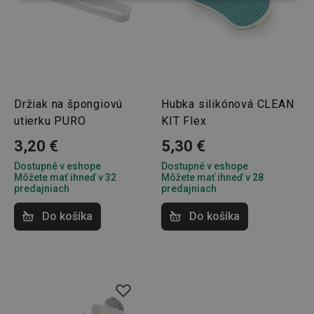
(funkčné) cookies
preferenčné
cookies
Marketingové
Funkčné súbory
cookies
Držiak na špongiovú
Hubka silikónová CLEAN
utierku PURO
KIT Flex
3,20 €
5,30 €
Dostupné v eshope
Dostupné v eshope
Môžete mať ihneď v 32
Môžete mať ihneď v 28
Základné (funkčné) cookies
predajniach
predajniach
Analytické a preferenčné cookies
Do košíka
Do košíka
Marketingové cookies
Funkčné súbory
Nevyhnutne potrebné súbory cookie umožňujú
základné funkcie webovej lokality, ako prihlásenie
používateľa a správa účtu. Webová lokalita sa nedá
správne používať bez nevyhnutne potrebných
súborov cookie.