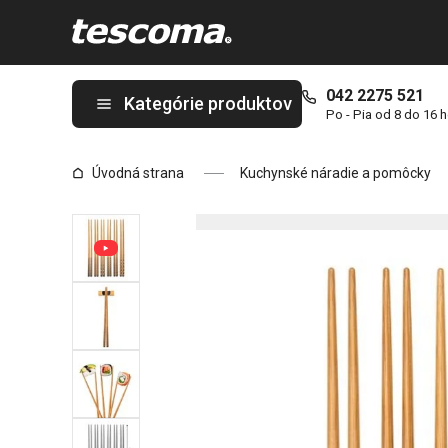
Nachádzate sa na stránke Jedálenské paličky s podložkou NIKK
042 2275 521
Kategórie produktov
Po - Pia od 8 do 16 
Úvodná strana
Kuchynské náradie a pomôcky