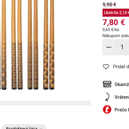
9,90 €
Ušetríte
2,10 
7,80 €
0,65 €/ks
Nákupom získ
Pridať 
Pridať 
Okamži
Vráten
Prečo 
Produktová línia