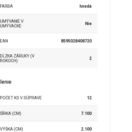
FARBA
hnedá
UMÝVANIE V
Nie
UMÝVAČKE
EAN
8595028408720
DĹŽKA ZÁRUKY (V
2
ROKOCH)
lenie
POČET KS V SÚPRAVE
12
ŠÍRKA (CM)
7.100
VÝŠKA (CM)
2.100