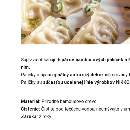
Súprava obsahuje
6 párov bambusových paličiek a 
nim.
Paličky majú
originálny autorský dekor
inšpirovaný
Paličky sú
súčasťou ucelenej línie výrobkov NIKKO
Materiál:
Prírodné bambusové drevo.
Čistenie:
Čistite pod tečúcou vodou, neumývajte v um
Záruka:
2 roky.