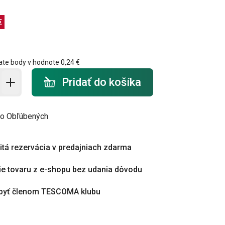
€
ate body v hodnote
0,24 €
do košíka - počet
Pridať do košíka
do Obľúbených
tá rezervácia v predajniach zdarma
ie tovaru z e-shopu bez udania dôvodu
byť členom TESCOMA klubu