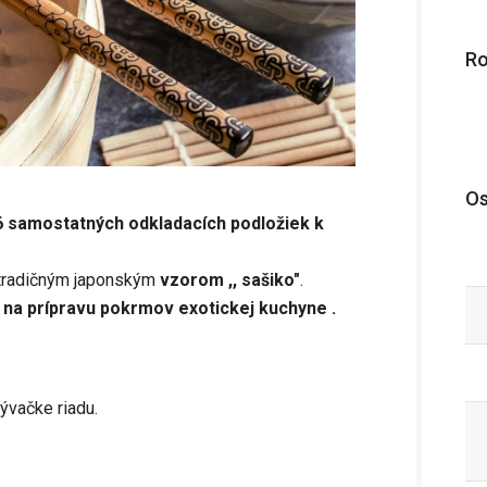
R
Os
6 samostatných odkladacích podložiek k
 tradičným japonským
vzorom ,, sašiko"
.
 na prípravu pokrmov exotickej kuchyne .
ývačke riadu.