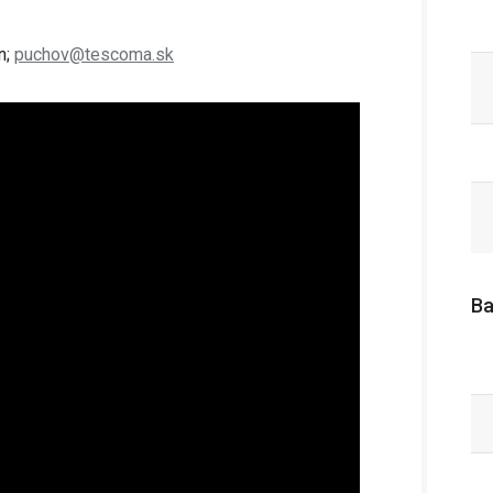
n;
puchov@tescoma.sk
Ba