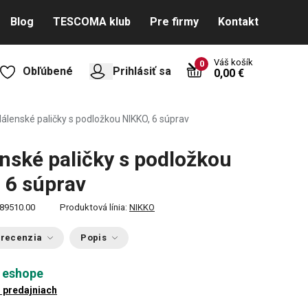
Blog
TESCOMA klub
Pre firmy
Kontakt
Váš košík
0
Obľúbené
Prihlásiť sa
0,00 €
álenské paličky s podložkou NIKKO, 6 súprav
nské paličky s podložkou
 6 súprav
89510.00
Produktová línia:
NIKKO
 recenzia
Popis
 eshope
1 predajniach