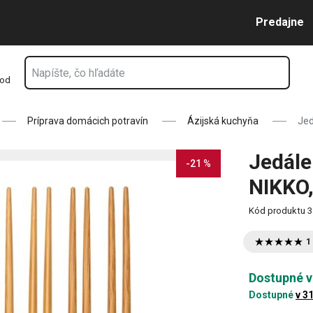
O, 6 súprav
Prejsť na vyhľadávanie
Prejsť na hlavný obsah
Prejsť na navigáciu
Predajne
hod
Príprava domácich potravín
Ázijská kuchyňa
Jed
Jedále
-21 %
NIKKO,
Kód produktu
3
1
Dostupné v
Dostupné
v 3