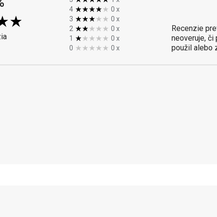
%
4
0
x
3
0
x
Recenzie pre
2
0
x
ia
neoveruje, či
1
0
x
použil alebo 
0
0
x