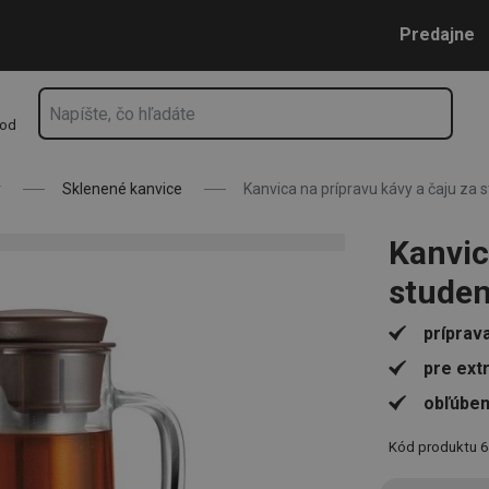
dena TEO 1.0 l
Prejsť na vyhľadávanie
Prejsť na hlavný obsah
Prejsť na navigáciu
Predajne
hod
y
Sklenené kanvice
Kanvica na prípravu kávy a čaju za 
Kanvic
studen
príprav
pre ext
obľúben
Kód produktu
6