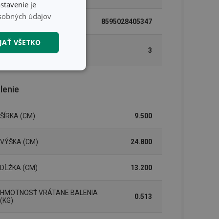
stavenie je
sobných údajov
EAN
8595028405347
JAŤ VŠETKO
DĹŽKA ZÁRUKY
3
(V ROKOCH)
nkčné súbory
lenie
ŠÍRKA (CM)
9.500
VÝŠKA (CM)
24.800
unkčné súbory
ľa a správa účtu.
DĹŽKA (CM)
13.200
HMOTNOSŤ VRÁTANE BALENIA
0.513
(KG)
nál majiteli
ů cookie, které