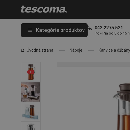
Nachádzate sa na stránke Kanvica na prípravu kávy a čaju za stu
042 2275 521
Kategórie produktov
Po - Pia od 8 do 16 
Úvodná strana
Nápoje
Kanvice a džbán