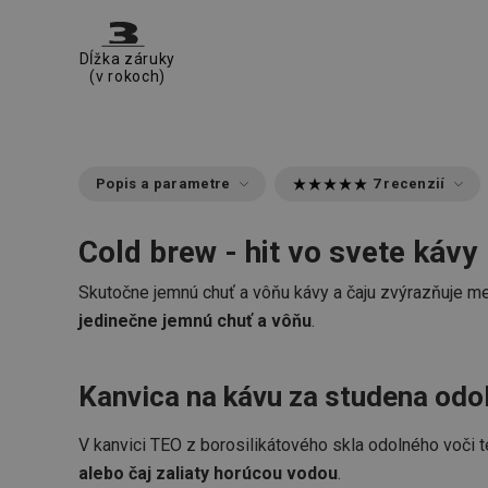
Dĺžka záruky
(v rokoch)
Popis a parametre
7 recenzií
Cold brew - hit vo svete kávy
Skutočne jemnú chuť a vôňu kávy a čaju zvýrazňuje m
jedinečne jemnú chuť a vôňu
.
Kanvica na kávu za studena odol
V kanvici TEO z borosilikátového skla odolného voči t
alebo čaj zaliaty horúcou vodou
.