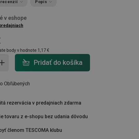
 recenzií
Popis
é v eshope
 predajniach
€
ate body v hodnote
1,17 €
do košíka - počet
Pridať do košíka
do Obľúbených
tá rezervácia v predajniach zdarma
ie tovaru z e-shopu bez udania dôvodu
byť členom TESCOMA klubu