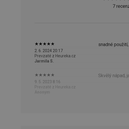
CookieScriptConse
7 recenz
__cf_bm
CCMSESSID
snadné použití
2. 6. 2024 20:17
__cf_bm
Prevzaté z Heureka.cz
Jarmila S.
46660_fts
Skvělý nápad, 
VISITOR_PRIVACY_
9. 5. 2023 8:16
Prevzaté z Heureka.cz
Anonym
Poskytova
Názov
Názov
/
Doména