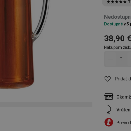
7
Nedostupn
Dostupné
v 5
38,90 
Nákupom získ
Pridať 
Pridať 
Okamži
Vráten
Prečo 