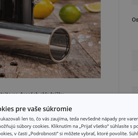
Os
tnite vo dverách chladničky
.
kies pre vaše súkromie
kazovali len to, čo vás zaujíma, teda nevšedné nápady pre varen
žňujú súbory cookies. Kliknutím na „Prijať všetko“ súhlasíte s 
iaruvzdorné borosilikátové sklo a plast.
okies, v časti „Podrobnosti“ si môžete vybrať, ktoré povolíte. Sú
vačke riadu, sitko z nehrdzavejúcej ocele v