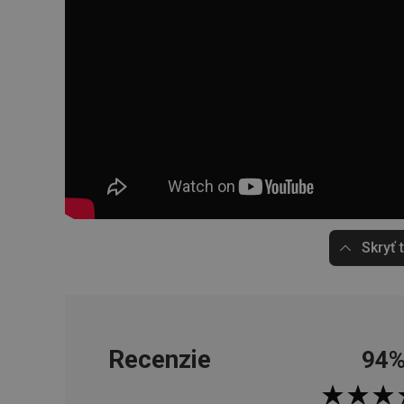
cjConsent
udid
__rtbh.lid
pid
Skryť 
lastVisitedProducts
shopsys_abc
Recenzie
94
SERVERID