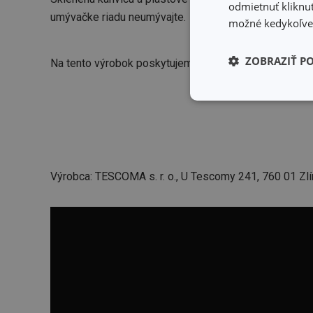
odmietnuť kliknut
umývačke riadu neumývajte.
možné kedykoľvek
ZOBRAZIŤ P
Na tento výrobok poskytujeme záruku 3 roky.
Základné (fun
cookies
Výrobca: TESCOMA s. r. o., U Tescomy 241, 760 01 Zlí
Základné (fun
Nevyhnutne potrebné 
Webová lokalita sa n
Názov
receive-cookie-dep