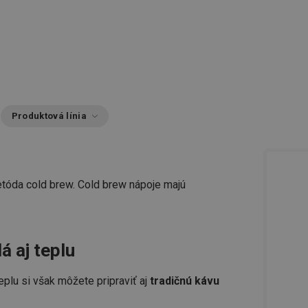
Produktová línia
etóda cold brew. Cold brew nápoje majú
á aj teplu
eplu si však môžete pripraviť aj
tradičnú kávu