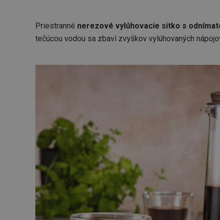
Priestranné
nerezové vylúhovacie sitko s odníma
tečúcou vodou sa zbaví zvyškov vylúhovaných nápojo