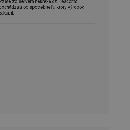
vzaté zo servera heureka.cz; Tescoma
ookie-Script.com k
soubory cookie
 pochádzajú od spotrebiteľa, ktorý výrobok
okie Cookie-
zakúpil.
šenie ľudí a
ospešné, pretože
žívaní tejto
vu stavu relácie
.
šení mezi lidmi a
bylo možné podávat
vých stránek.
ženie súhlasu
iu s webom.
níka o rôznych
astavení, ktoré
ctené v budúcich