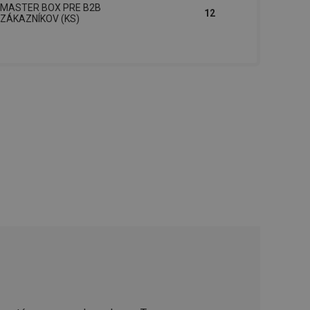
MASTER BOX PRE B2B
řizpůsobivosti s
12
právními předpisy o
ZÁKAZNÍKOV (KS)
ádání souhlasu
ránkách.
ntifikaci zařízení,
aby sledovala
enost.
ingu a ke zlepšení
e je přiřadí
tnější a efektivnější
evníkom webových
Twitterom z webovej
ledné produkty
 skúseností
e. Identifikuje
u do prehľadávača.
lancer.