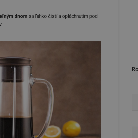
teľným dnom
sa ľahko čistí a opláchnutím pod
v.
R