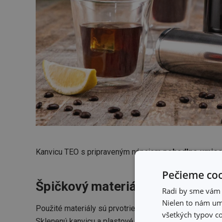
Kanvicu TEO s pripraveným nápojom
pohodlne umies
Pečieme coo
Špičkový materiál
Radi by sme vám u
Nielen to nám umo
Použité materiály sú prvotriedna nehrdzavejúca oceľ, ž
všetkých typov co
Sklenenú kanvicu a plastové časti možno umývať v umý