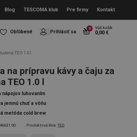
Blog
TESCOMA klub
Pre firmy
Kontakt
Váš košík
0
Obľúbené
Prihlásiť sa
0,00 €
studena TEO 1.0 l
a na prípravu kávy a čaju za
a TEO 1.0 l
a nápojov luhovaním
ra jemnú chuť a vôňu
á metóda cold brew
46631.00
Produktová línia:
TEO