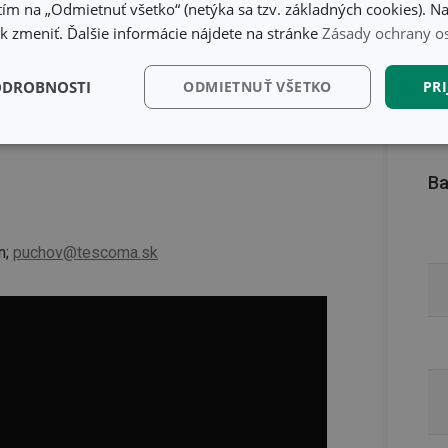
ím na „Odmietnuť všetko“ (netýka sa tzv. základných cookies). Na
 zmeniť. Ďalšie informácie nájdete na stránke
Zásady ochrany o
ODROBNOSTI
ODMIETNUŤ VŠETKO
PRI
kčné)
Analytické a
Marketingové
Fu
preferenčné cookies
cookies
Ba
n;
puchov@tescoma.sk
kčné) cookies
Analytické a preferenčné cookies
Marketingové cookies
F
súbory cookie umožňujú základné funkcie webovej lokality, ako prihlásenie používate
edá správne používať bez nevyhnutne potrebných súborov cookie.
Poskytovateľ
/
Uplynutie
Popis
Doména
platnosti
recation
.doubleclick.net
4 mesiace
Tento soubor cookie se používá pro sig
4 týždne
webových stránek o depreciaci soubor