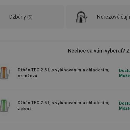
Džbány
Nerezové čaj
(
5
)
Nechce sa vám vyberať? Zv
Džbán TEO 2.5 l, s vylúhovaním a chladením,
Dostu
Môžet
oranžová
Džbán TEO 2.5 l, s vylúhovaním a chladením,
Dostu
Môžet
zelená