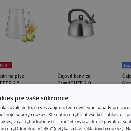
20 %
Dop
bán na pivo
Čajová kanvica
Čaj
BEER 2,5 l
GrandCHEF 2,0 l,
Gra
nerez
70 €
kies pre vaše súkromie
,90 €
49,90 €
56
kazovali len to, čo vás zaujíma, teda nevšedné nápady pre varen
tupné v eshope
Dostupné v eshope
Dost
žňujú súbory cookies. Kliknutím na „Prijať všetko“ súhlasíte s 
ete mať ihneď v 30
Môžete mať ihneď v 30
Môže
dajniach
predajniach
pred
okies, v časti „Podrobnosti“ si môžete vybrať, ktoré povolíte. Sú
ím na „Odmietnuť všetko“ (netýka sa tzv. základných cookies). Na
Do košíka
Do košíka