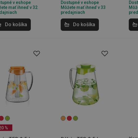
vyvíjejícími se webovými standardy a 
tupné v eshope
Dostupné v eshope
Dost
ochraně soukromí.
ete mať ihneď v 32
Môžete mať ihneď v 33
Môže
dajniach
predajniach
pred
.tescoma.sk
1 rok
Tento soubor cookie se používá k ukl
uživatele pro cookies na webových st
Do košíka
Do košíka
.tescoma.cz
1 mesiac
Tento cookie se používá k jedinečné ide
která mají přístup k webové stránce, 
používání a zlepšila uživatelskou zkuš
Google Privacy Policy
www.tescoma.sk
1 rok
Tento soubor cookie se používá k rout
navigačních zkušeností uživatele tím, ž
konkrétnímu serveru a zajistí konzisten
prohlížení.
1
Tento súbor cookie umožňuje návšt
Twitter Inc.
sekunda
stránok používať funkcie súvisiace s 
.smartadserver.com
stránky, ktorú navštevujú.
www.tescoma.sk
4 týždne
Tento súbor cookie zaznamenáva pos
2 dni
zobrazené návštevníkom pre zlepšenie
prehliadania a odporúčaní.
www.tescoma.sk
6
mesiacov
Cookies
Zvyčajne sa používa na vyváženie záťaž
HAProxy
relácie
server, ktorý doručil poslednú stránk
Technologies LLC
Priradené k softvéru HAProxy Load Ba
.clickonometrics.pl
20 %
nt
1 mesiac
Tento soubor cookie používá služba C
CookieScript