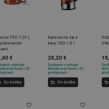
vica TEO 1.25 l,
Kanvica na čaj a
Džb
vylúhovacími
kávu TEO 1.0 l
ONL
tkami
,40 €
28,20 €
18
tupné v eshope
Dostupné v eshope
Dost
ete mať ihneď v 33
Môžete mať ihneď v 33
Môže
dajniach
predajniach
pred
Do košíka
Do košíka