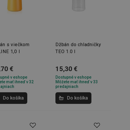
án s viečkom
Džbán do chladničky
INE 1,0 l
TEO 1.0 l
,70 €
15,30 €
upné v eshope
Dostupné v eshope
te mať ihneď v 32
Môžete mať ihneď v 33
ajniach
predajniach
Do košíka
Do košíka