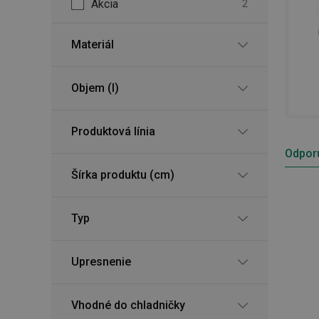
Akcia
2
Materiál
Objem (l)
Produktová línia
Odpor
Šírka produktu (cm)
Typ
Upresnenie
Vhodné do chladničky