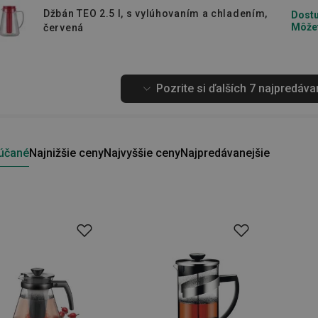
Džbán TEO 2.5 l, s vylúhovaním a chladením,
Dostu
Môžet
červená
Pozrite si ďalších 7 najpredáv
účané
Najnižšie ceny
Najvyššie ceny
Najpredávanejšie