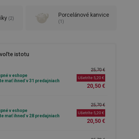
Porcelánové kanvice
níky
(
2
)
(
1
)
oľte istotu
25,70 €
pné v eshope
Ušetríte
5,20 €
e mať ihneď v 31 predajniach
20,50 €
25,70 €
pné v eshope
Ušetríte
5,20 €
e mať ihneď v 28 predajniach
20,50 €