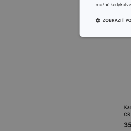
možné kedykoľvek
ZOBRAZIŤ P
Základné (fun
cookies
Základné (fun
Nevyhnutne potrebné 
Webová lokalita sa n
Kan
Názov
CR
receive-cookie-dep
35