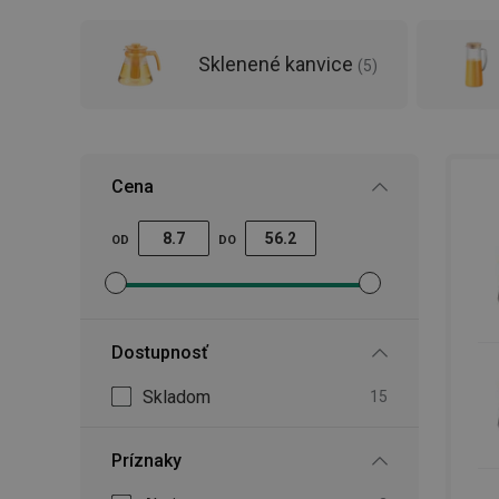
Sklenené kanvice
(
5
)
Cena
OD
DO
Nastaviť filter minimálna cena
Nastaviť filter maximálna cena
Dostupnosť
Skladom
15
Príznaky