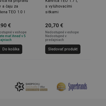
vica na prípravu
Kanvica TEO 1.7 l,
soubory cookie
okie Cookie-
y a čaju za
s vylúhovacími
dena TEO 1.0 l
sitkami
šenie ľudí a
ospešné, pretože
žívaní tejto
,90 €
20,70 €
vu stavu relácie
stupné v eshope
Nedostupné v eshope
.
te mať ihneď v 5
Nedostupné v
ajniach
predajniach
šení mezi lidmi a
bylo možné podávat
vých stránek.
Do košíka
Sledovať produkt
ženie súhlasu
iu s webom.
níka o rôznych
astavení, ktoré
ctené v budúcich