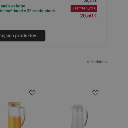
25,70 €
pné v eshope
Ušetríte
5,20 €
e mať ihneď v 32 predajniach
20,50 €
anejších produktov
16
Produktov