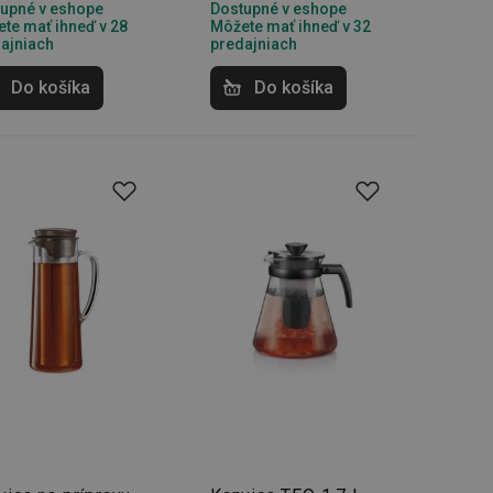
právními předpisy o
upné v eshope
Dostupné v eshope
te mať ihneď v 28
Môžete mať ihneď v 32
ajniach
predajniach
ádání souhlasu
ránkách.
Do košíka
Do košíka
ntifikaci zařízení,
aby sledovala
enost.
ingu a ke zlepšení
e je přiřadí
tnější a efektivnější
evníkom webových
Twitterom z webovej
ledné produkty
 skúseností
e. Identifikuje
u do prehľadávača.
lancer.
ookie-Script.com k