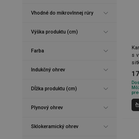
Vhodné do mikrovlnnej rúry
Výška produktu (cm)
Kan
Farba
s 
si
Indukčný ohrev
17
Dos
Môž
Dĺžka produktu (cm)
pre
Plynový ohrev
Sklokeramický ohrev