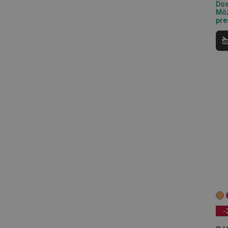
Dos
Môž
pre
cjConsent
udid
__rtbh.lid
pid
lastVisitedProducts
shopsys_abc
SERVERID
-
CookieScriptConse