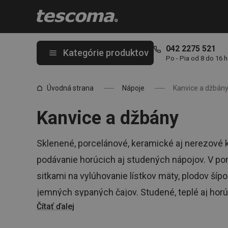
Nachádzate sa na stránke Kanvice a džbány
042 2275 521
Kategórie produktov
Po - Pia od 8 do 16 
Úvodná strana
Nápoje
Kanvice a džbán
Kanvice a džbány
Sklenené, porcelánové, keramické aj nerezové k
podávanie horúcich aj studených nápojov. V pon
sitkami na vylúhovanie lístkov mäty, plodov šípo
jemných sypaných čajov. Studené, teplé aj hor
Čítať ďalej
servírovať štýlovo a s hravosťou TESCOME vlast
cenami ovenčený dizajn vašim nápojom pristan