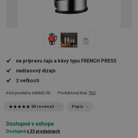
na prípravu čaju a kávy typu FRENCH PRESS
nadčasový dizajn
2 veľkosti
Kód produktu
646632.00
Produktová línia:
TEO
50 recenzií
Popis
Dostupné v eshope
Dostupné
v 33 predajniach