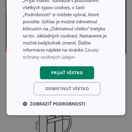
„Prijať všetko“ súhlasíte s používaním
všetkých typov cookies, v časti
„Podrobnosti“ si môžete vybrať, ktoré
povolíte. Súhlas je možné odmietnuť
kliknutím na „Odmietnuť všetko“ (netýka
sa tzv. základných cookies). Nastavenie je
možné kedykoľvek zmeniť. Ďalšie
informácie nájdete na stránke
Zásady
ochrany osobných údajov
Skryť text
PRIJAŤ VŠETKO
ODMIETNUŤ VŠETKO
ZOBRAZIŤ PODROBNOSTI
Základné
Analytické a
(funkčné) cookies
preferenčné
cookies