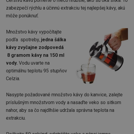
Čerstvú kávu pomeľte o niečo hrubšie, ako sú oká sitka. To
zabezpečí rýchlu a účinnú extrakciu tej najlepšej kávy, akú
môže ponúknuť.
Množstvo kávy vypočítajte
podľa spotreby,
jedna šálka
kávy zvyčajne zodpovedá
8 gramom kávy na 150 ml
vody.
Vodu uvarte na
optimálnu teplotu 95 stupňov
Celzia.
Nasypte požadované množstvo kávy do kanvice, zalejte
príslušným množstvom vody a nasaďte veko so sitkom
nahor, aby sa čo najdlhšie udržala správna teplota na
extrakciu.