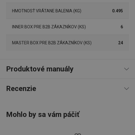
HMOTNOSŤ VRÁTANE BALENIA (KG)
0.495
INNER BOX PRE B2B ZÁKAZNÍKOV (KS)
6
lastVisitedProducts
www.tescoma.sk
4 týždne
MASTER BOX PRE B2B ZÁKAZNÍKOV (KS)
24
2 dni
Produktové manuály
Návod a bezpečnostné informácie
Recenzie
shopsys_abc
www.tescoma.sk
6
mesiacov
SERVERID
Cookies
HAProxy
relácie
Technologies LLC
Mohlo by sa vám páčiť
.clickonometrics.pl
98
%
5
45
x
4
5
x
3
0
x