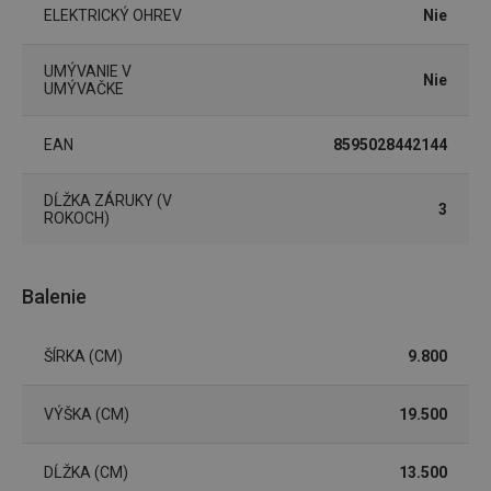
ELEKTRICKÝ OHREV
Nie
UMÝVANIE V
Nie
UMÝVAČKE
EAN
8595028442144
__rtbh.lid
www.tescoma.sk
1 rok
DĹŽKA ZÁRUKY (V
3
ROKOCH)
Balenie
ŠÍRKA (CM)
9.800
VÝŠKA (CM)
19.500
pid
1
Twitter Inc.
sekunda
.smartadserver.com
DĹŽKA (CM)
13.500