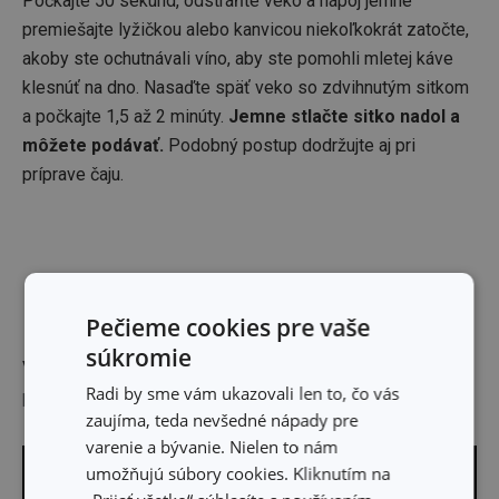
Počkajte 50 sekúnd, odstráňte veko a nápoj jemne
premiešajte lyžičkou alebo kanvicou niekoľkokrát zatočte,
akoby ste ochutnávali víno, aby ste pomohli mletej káve
klesnúť na dno. Nasaďte späť veko so zdvihnutým sitkom
a počkajte 1,5 až 2 minúty.
Jemne stlačte sitko nadol a
môžete podávať.
Podobný postup dodržujte aj pri
príprave čaju.
Pečieme cookies pre vaše
súkromie
Výrobca: TESCOMA s. r. o., U Tescomy 241, 760 01 Zlín;
Radi by sme vám ukazovali len to, čo vás
puchov@tescoma.sk
zaujíma, teda nevšedné nápady pre
varenie a bývanie. Nielen to nám
umožňujú súbory cookies. Kliknutím na