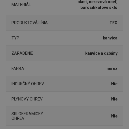
plast, nerezová oceľ,
4 týždne
MATERIÁL
borosilikátové sklo
PRODUKTOVÁ LÍNIA
TEO
TYP
kanvica
ZARADENIE
kanvice a džbány
FARBA
nerez
Google
Privacy Policy
INDUKČNÝ OHREV
Nie
cjConsent
.tescoma.sk
1 rok
PLYNOVÝ OHREV
Nie
SKLOKERAMICKÝ
Nie
OHREV
udid
.tescoma.cz
1 mesiac