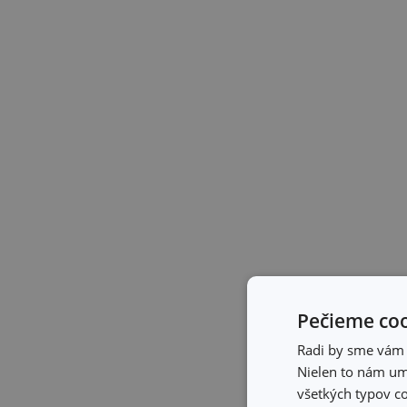
Pečieme coo
Radi by sme vám u
Nielen to nám umo
všetkých typov co