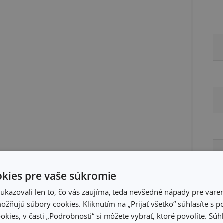
kies pre vaše súkromie
kazovali len to, čo vás zaujíma, teda nevšedné nápady pre varen
žňujú súbory cookies. Kliknutím na „Prijať všetko“ súhlasíte s 
okies, v časti „Podrobnosti“ si môžete vybrať, ktoré povolíte. Sú