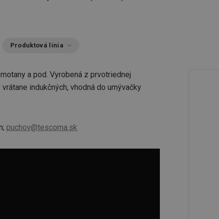
Produktová línia
 smotany a pod. Vyrobená z prvotriednej
v vrátane indukčných, vhodná do umývačky
n;
puchov@tescoma.sk