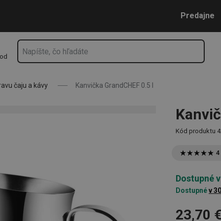
Prejsť na vyhľadávanie
Prejsť na hlavný obsah
Prejsť na navigáciu
Predajne
hod
avu čaju a kávy
Kanvička GrandCHEF 0.5 l
Kanvič
Kód produktu
4
4
Dostupné v
Dostupné
v 3
23,70 