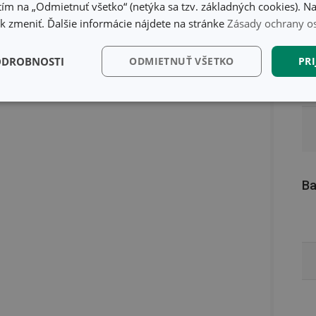
ím na „Odmietnuť všetko“ (netýka sa tzv. základných cookies). Na
 zmeniť. Ďalšie informácie nájdete na stránke
Zásady ochrany o
ODROBNOSTI
ODMIETNUŤ VŠETKO
PRI
kčné)
Analytické a
Marketingové
Fu
preferenčné cookies
cookies
Ba
kčné) cookies
Analytické a preferenčné cookies
Marketingové cookies
F
súbory cookie umožňujú základné funkcie webovej lokality, ako prihlásenie používate
edá správne používať bez nevyhnutne potrebných súborov cookie.
Poskytovateľ
/
Uplynutie
Popis
Doména
platnosti
recation
.doubleclick.net
4 mesiace
Tento soubor cookie se používá pro sig
4 týždne
webových stránek o depreciaci soubor