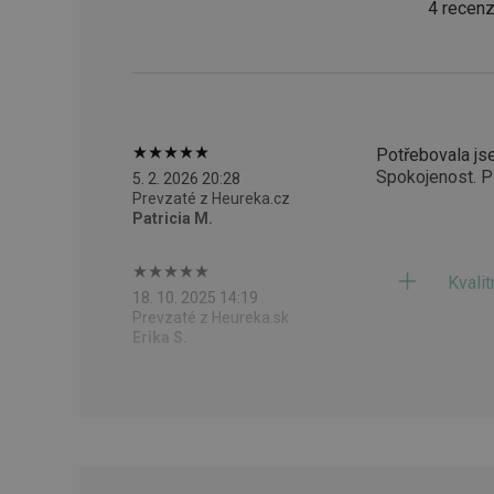
4 recenz
CookieScriptConse
__cf_bm
Potřebovala js
CCMSESSID
Spokojenost. P
5. 2. 2026 20:28
Prevzaté z Heureka.cz
__cf_bm
Patricia M.
46660_fts
Kvali
18. 10. 2025 14:19
VISITOR_PRIVACY_
Prevzaté z Heureka.sk
Erika S.
Poskytova
Názov
Názov
/
Doména