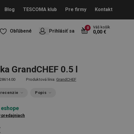
Blog
TESCOMA klub
Pre firmy
Kontakt
Váš košík
0
Obľúbené
Prihlásiť sa
0,00 €
ka GrandCHEF 0.5 l
28614.00
Produktová línia:
GrandCHEF
 recenzie
Popis
 eshope
0 predajniach
€