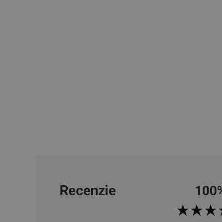
cjConsent
udid
__rtbh.lid
pid
lastVisitedProducts
shopsys_abc
Recenzie
100
SERVERID