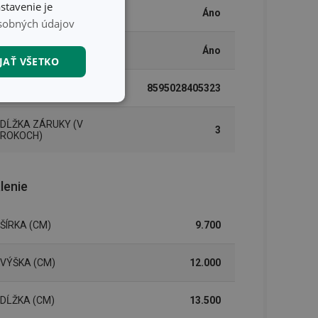
stavenie je
ELEKTRICKÝ OHREV
Áno
sobných údajov
UMÝVANIE V UMÝVAČKE
Áno
JAŤ VŠETKO
EAN
8595028405323
nkčné súbory
DĹŽKA ZÁRUKY (V
3
ROKOCH)
lenie
unkčné súbory
ŠÍRKA (CM)
9.700
ľa a správa účtu.
VÝŠKA (CM)
12.000
DĹŽKA (CM)
13.500
nál majiteli
ů cookie, které