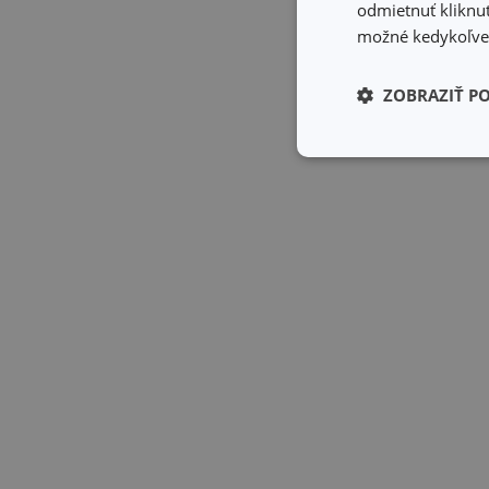
odmietnuť kliknut
možné kedykoľvek
ZOBRAZIŤ P
Základné (fun
cookies
Základné (fun
Nevyhnutne potrebné 
Webová lokalita sa n
Názov
receive-cookie-dep