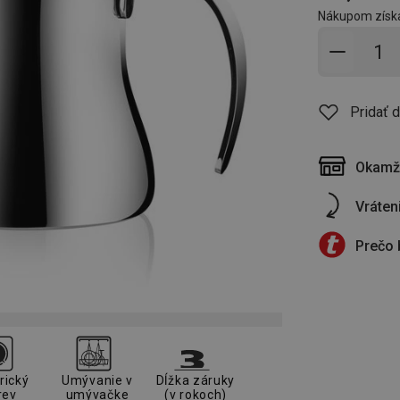
Nákupom získ
Pridať 
Pridať 
Okamži
Vráten
Prečo 
rický
Umývanie v
Dĺžka záruky
rev
umývačke
(v rokoch)