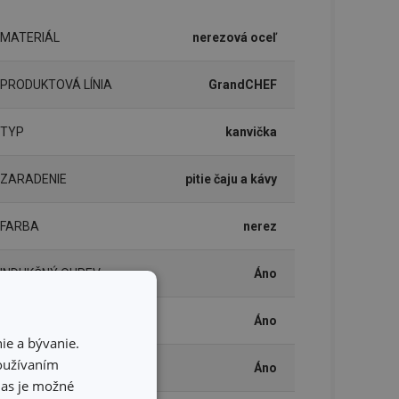
MATERIÁL
nerezová oceľ
PRODUKTOVÁ LÍNIA
GrandCHEF
TYP
kanvička
ZARADENIE
pitie čaju a kávy
FARBA
nerez
INDUKČNÝ OHREV
Áno
PLYNOVÝ OHREV
Áno
ie a bývanie.
používaním
SKLOKERAMICKÝ OHREV
Áno
hlas je možné