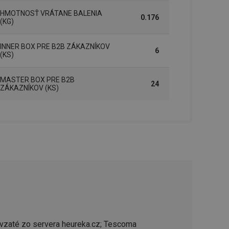
řizpůsobivosti s
právními předpisy o
HMOTNOSŤ VRÁTANE BALENIA
0.176
(KG)
ádání souhlasu
ránkách.
INNER BOX PRE B2B ZÁKAZNÍKOV
6
(KS)
ntifikaci zařízení,
aby sledovala
enost.
MASTER BOX PRE B2B
24
ingu a ke zlepšení
ZÁKAZNÍKOV (KS)
e je přiřadí
tnější a efektivnější
evníkom webových
Twitterom z webovej
ledné produkty
 skúseností
e. Identifikuje
u do prehľadávača.
lancer.
vzaté zo servera heureka.cz; Tescoma