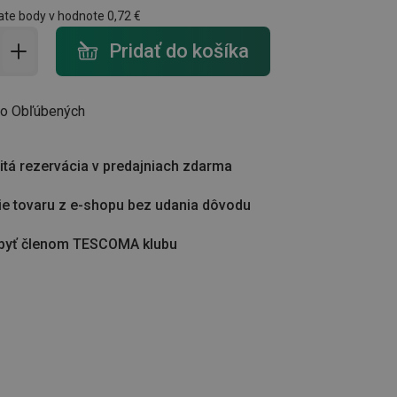
ate body v hodnote
0,72 €
do košíka - počet
Pridať do košíka
do Obľúbených
tá rezervácia v predajniach zdarma
ie tovaru z e-shopu bez udania dôvodu
byť členom TESCOMA klubu