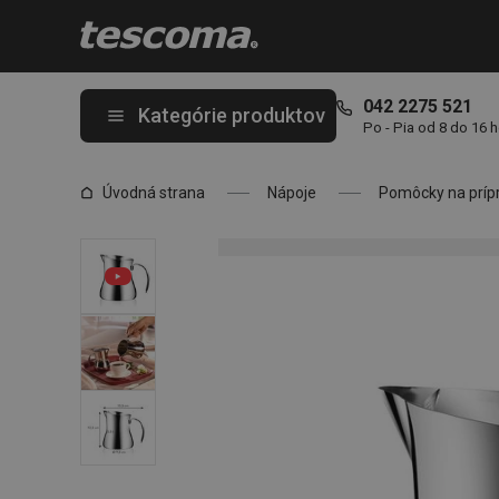
Nachádzate sa na stránke Kanvička GrandCHEF 0.5 l
042 2275 521
Kategórie produktov
Po - Pia od 8 do 16 
Úvodná strana
Nápoje
Pomôcky na prípr