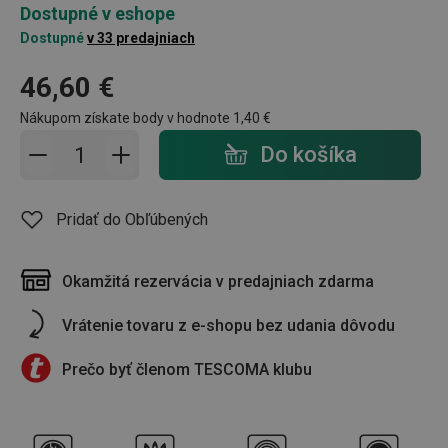
Dostupné v eshope
Dostupné
v 33 predajniach
46,60 €
Nákupom získate body v hodnote
1,40 €
Pridať do košíka - počet
Do košíka
Pridať do Obľúbených
Okamžitá rezervácia v predajniach zdarma
Vrátenie tovaru z e-shopu bez udania dôvodu
Prečo byť členom TESCOMA klubu