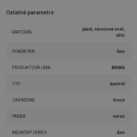
Nevyhnutne potrebné súbory cookie umožňujú
základné funkcie webovej lokality, ako prihlásenie
Ostatné parametre
používateľa a správa účtu. Webová lokalita sa nedá
správne používať bez nevyhnutne potrebných
súborov cookie.
plast, nerezová oceľ,
MATERIÁL
Poskytovateľ
/
Uplynutie
sklo
Názov
Doména
platnosti
receive-cookie-deprecation
.doubleclick.net
4 mesiace
4 týždne
POKRIEVKA
Áno
PRODUKTOVÁ LÍNIA
BRAVA
TYP
kastról
ZARADENIE
hrnce
FARBA
nerez
Google
Privacy Policy
INDUKČNÝ OHREV
Áno