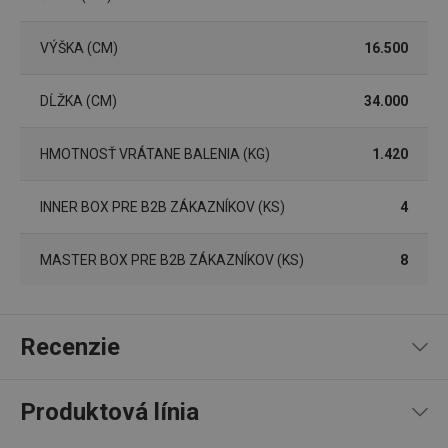
VÝŠKA (CM)
16.500
DĹŽKA (CM)
34.000
pid
1
Twitter Inc.
sekunda
.smartadserver.com
HMOTNOSŤ VRÁTANE BALENIA (KG)
1.420
INNER BOX PRE B2B ZÁKAZNÍKOV (KS)
4
MASTER BOX PRE B2B ZÁKAZNÍKOV (KS)
8
lastVisitedProducts
www.tescoma.sk
4 týždne
2 dni
Recenzie
Produktová línia
95
%
5
3
x