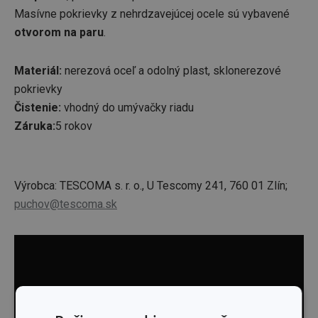
Masívne pokrievky z nehrdzavejúcej ocele sú vybavené
otvorom na paru
.
Materiál:
nerezová oceľ a odolný plast, sklonerezové
pokrievky
Čistenie:
vhodný do umývačky riadu
Záruka:
5 rokov
Výrobca: TESCOMA s. r. o., U Tescomy 241, 760 01 Zlín;
puchov@tescoma.sk