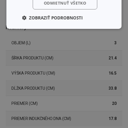
ODMIETNUŤ VŠETKO
ZOBRAZIŤ PODROBNOSTI
Rozmery
Základné
Analytické a
(funkčné) cookies
preferenčné
cookies
OBJEM (L)
3
ŠÍRKA PRODUKTU (CM)
21.4
Marketingové
Funkčné súbory
cookies
VÝŠKA PRODUKTU (CM)
16.5
DĹŽKA PRODUKTU (CM)
33.8
PRIEMER (CM)
20
Základné (funkčné) cookies
Analytické a preferenčné cookies
PRIEMER INDUKČNÉHO DNA (CM)
17.8
Marketingové cookies
Funkčné súbory