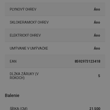
cjConsent
.tescoma.sk
1 rok
PLYNOVÝ OHREV
Áno
SKLOKERAMICKÝ OHREV
Áno
udid
.tescoma.cz
1 mesiac
ELEKTRICKÝ OHREV
Áno
UMÝVANIE V UMÝVAČKE
Áno
EAN
8592973123418
DĹŽKA ZÁRUKY (V
5
ROKOCH)
__rtbh.lid
www.tescoma.sk
1 rok
Balenie
ŠÍRKA (CM)
21.500