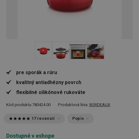
+ 5
pre sporák a rúru
kvalitný antiadhézny povrch
flexibilné silikónové rukoväte
Kód produktu
780424.00
Produktová línia:
BORDEAUX
17 recenzií
Popis
Dostupné v eshope