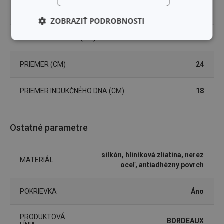
VÝŠKA PRODUKTU (CM)
17.5
ZOBRAZIŤ PODROBNOSTI
DĹŽKA PRODUKTU (CM)
35.5
Základné
Analytické a
(funkčné) cookies
preferenčné
cookies
PRIEMER (CM)
24
PRIEMER INDUKČNÉHO DNA (CM)
18
Marketingové
Funkčné súbory
cookies
Ostatné parametre
silkón, hliníková zliatina, nerez
MATERIÁL
oceľ, antiadhézny povrch
Základné (funkčné) cookies
Analytické a preferenčné cookies
POKRIEVKA
Áno
Marketingové cookies
Funkčné súbory
PRODUKTOVÁ
BORDEAUX
Nevyhnutne potrebné súbory cookie umožňujú