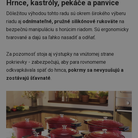
Hrnce, kastróly, pekáče a panvice
Dôležitou výhodou tohto radu sú okrem širokého výberu
riadu aj
odnímateľné, pružné silikónové rukoväte
na
bezpečnú manipuláciu s horúcim riadom. Sú ergonomicky
tvarované a dajú sa ľahko nasadiť a odňať.
Za pozornosť stoja aj výstupky na vnútornej strane
pokrievky - zabezpečujú, aby para rovnomerne
odkvapkávala späť do hrnca,
pokrmy sa nevysušujú a
zostávajú šťavnaté
.