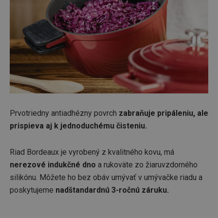
Prvotriedny antiadhézny povrch
zabraňuje pripáleniu, ale
prispieva aj k jednoduchému čisteniu.
Riad Bordeaux je vyrobený z kvalitného kovu, má
nerezové indukčné dno
a rukoväte zo žiaruvzdorného
silikónu. Môžete ho bez obáv umývať v umývačke riadu a
poskytujeme
nadštandardnú 3-ročnú záruku.