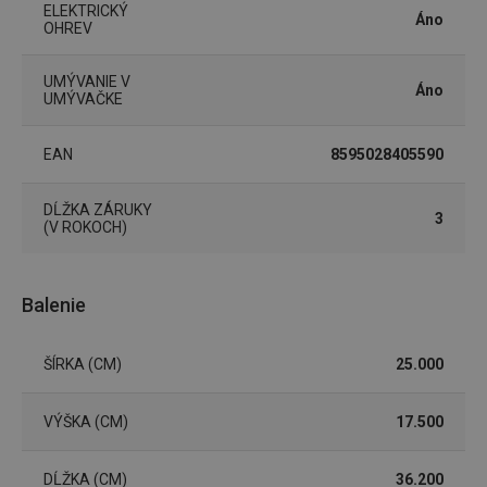
ELEKTRICKÝ
Áno
OHREV
UMÝVANIE V
Áno
UMÝVAČKE
udid
.tescoma.cz
1 mesiac
EAN
8595028405590
DĹŽKA ZÁRUKY
3
(V ROKOCH)
Balenie
__rtbh.lid
www.tescoma.sk
1 rok
ŠÍRKA (CM)
25.000
VÝŠKA (CM)
17.500
DĹŽKA (CM)
36.200