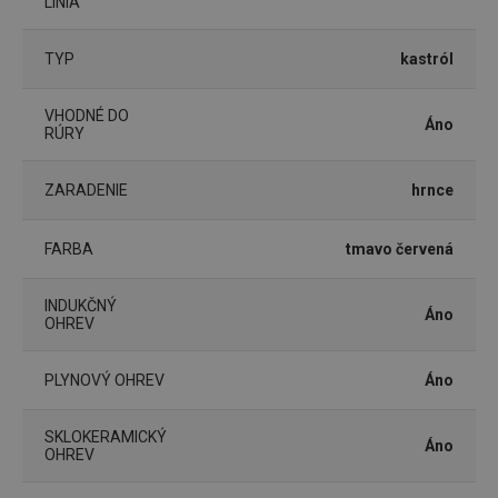
LÍNIA
základné funkcie webovej lokality, ako prihlásenie
používateľa a správa účtu. Webová lokalita sa nedá
správne používať bez nevyhnutne potrebných
TYP
kastról
súborov cookie.
Poskytovateľ
/
Uplynutie
Názov
VHODNÉ DO
Doména
platnosti
Áno
RÚRY
receive-cookie-deprecation
.doubleclick.net
4 mesiace
4 týždne
ZARADENIE
hrnce
FARBA
tmavo červená
INDUKČNÝ
Áno
OHREV
PLYNOVÝ OHREV
Áno
SKLOKERAMICKÝ
Google
Áno
OHREV
Privacy Policy
cjConsent
.tescoma.sk
1 rok