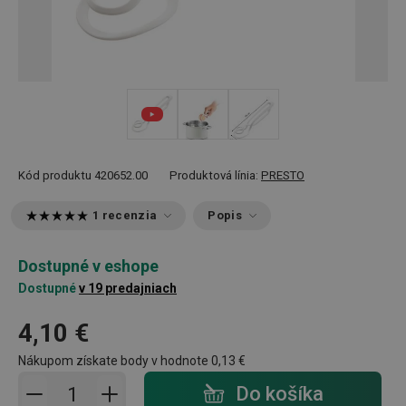
Kód produktu
420652.00
Produktová línia:
PRESTO
1 recenzia
Popis
Dostupné v eshope
Dostupné
v 19 predajniach
4,10 €
Nákupom získate body v hodnote
0,13 €
Pridať do košíka - počet
Do košíka