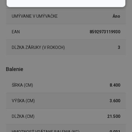
FARBA
biela
Základné
Analytické a
(funkčné) cookies
preferenčné
UMÝVANIE V UMÝVAČKE
Áno
cookies
EAN
8592973119930
Marketingové
Funkčné súbory
cookies
DĹŽKA ZÁRUKY (V ROKOCH)
3
Balenie
ŠÍRKA (CM)
8.400
Základné (funkčné) cookies
Analytické a preferenčné cookies
VÝŠKA (CM)
3.600
Marketingové cookies
Funkčné súbory
Nevyhnutne potrebné súbory cookie umožňujú
DĹŽKA (CM)
21.500
základné funkcie webovej lokality, ako prihlásenie
používateľa a správa účtu. Webová lokalita sa nedá
správne používať bez nevyhnutne potrebných
HMOTNOSŤ VRÁTANE BALENIA (KG)
0.031