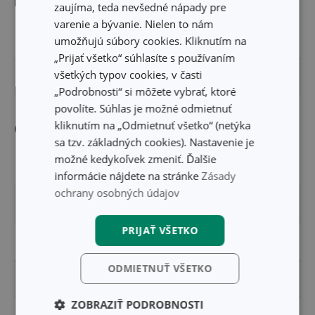
Rozmery
zaujíma, teda nevšedné nápady pre
varenie a bývanie. Nielen to nám
umožňujú súbory cookies. Kliknutím na
ŠÍRKA PRODUKTU (CM)
5.5
„Prijať všetko“ súhlasíte s používaním
všetkých typov cookies, v časti
DĹŽKA PRODUKTU (CM)
18
„Podrobnosti“ si môžete vybrať, ktoré
povolíte. Súhlas je možné odmietnuť
kliknutím na „Odmietnuť všetko“ (netýka
Ostatné parametre
sa tzv. základných cookies). Nastavenie je
možné kedykoľvek zmeniť. Ďalšie
MATERIÁL
nylon
informácie nájdete na stránke
Zásady
ochrany osobných údajov
PRODUKTOVÁ LÍNIA
PRESTO
PRIJAŤ VŠETKO
TYP
kliešte/pinzeta
ODMIETNUŤ VŠETKO
ZARADENIE
náradie na varenie
ZOBRAZIŤ PODROBNOSTI