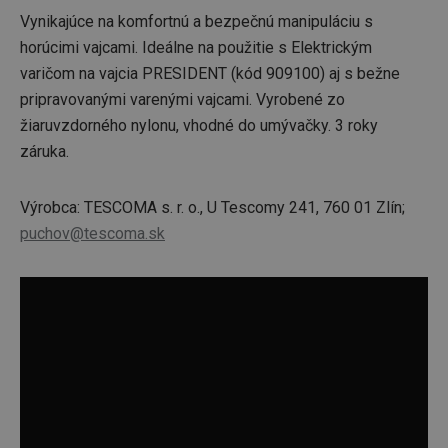
Vynikajúce na komfortnú a bezpečnú manipuláciu s
horúcimi vajcami. Ideálne na použitie s Elektrickým
varičom na vajcia PRESIDENT (kód 909100) aj s bežne
pripravovanými varenými vajcami. Vyrobené zo
žiaruvzdorného nylonu, vhodné do umývačky. 3 roky
záruka.
Výrobca: TESCOMA s. r. o., U Tescomy 241, 760 01 Zlín;
puchov@tescoma.sk