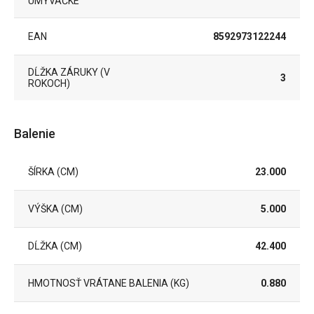
UMÝVAČKE
EAN
8592973122244
DĹŽKA ZÁRUKY (V
3
ROKOCH)
Balenie
ŠÍRKA (CM)
23.000
VÝŠKA (CM)
5.000
DĹŽKA (CM)
42.400
HMOTNOSŤ VRÁTANE BALENIA (KG)
0.880