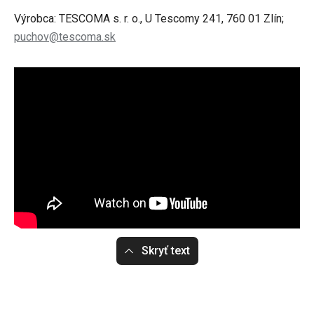
Výrobca: TESCOMA s. r. o., U Tescomy 241, 760 01 Zlín;
puchov@tescoma.sk
Skryť text