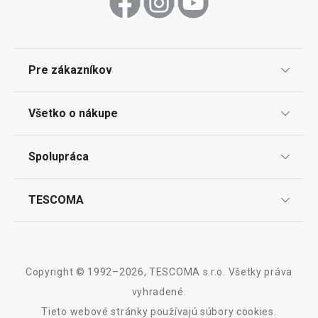
Nápoje
Pečenie
Pre zákazníkov
Kuchynské náradie a pomôcky
TESCOMA klub
Všetko o nákupe
Darčekové poukazy
Doprava a spôsob platby
Spolupráca
Zákaznícky servis TESCOMA
Nákupný poriadok
Najčastejšie otázky
Pre firmy
TESCOMA
Reklamácie a vrátenie tovaru v eshope
Informácie o obaloch a elektroodpadoch
Affiliate program
Reklamácie v predajniach
O nás
Kariéra
Záruka a servis TESCOMA
Dizajn
Copyright © 1992–2026, TESCOMA s.r.o. Všetky práva
Kvalita
vyhradené.
Novinka
Tieto webové stránky používajú súbory cookies.