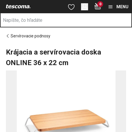
Nachádzate sa na stránke Krájacia a servírovacia doska ONLINE
0
Prejsť na vyhľadávanie
Prejsť na hlavný obsah
Prejsť na navigáciu
MENU
Servírovacie podnosy
Krájacia a servírovacia doska
ONLINE 36 x 22 cm