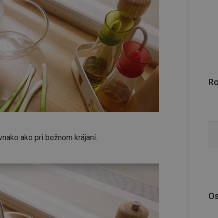
R
ovnako ako pri bežnom krájaní.
Os