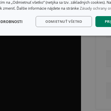
ím na „Odmietnuť všetko“ (netýka sa tzv. základných cookies). Na
Ba
 zmeniť. Ďalšie informácie nájdete na stránke
Zásady ochrany o
n;
puchov@tescoma.sk
ODROBNOSTI
ODMIETNUŤ VŠETKO
PRI
kčné)
Analytické a
Marketingové
Fu
preferenčné cookies
cookies
kčné) cookies
Analytické a preferenčné cookies
Marketingové cookies
F
súbory cookie umožňujú základné funkcie webovej lokality, ako prihlásenie používate
edá správne používať bez nevyhnutne potrebných súborov cookie.
Poskytovateľ
/
Uplynutie
Popis
Doména
platnosti
recation
.doubleclick.net
4 mesiace
Tento soubor cookie se používá pro sig
4 týždne
webových stránek o depreciaci soubor