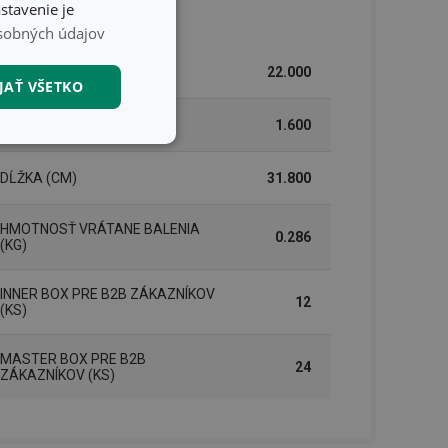
stavenie je
lenie
sobných údajov
ŠÍRKA (CM)
22.000
JAŤ VŠETKO
VÝŠKA (CM)
1.600
nkčné súbory
DĹŽKA (CM)
31.800
HMOTNOSŤ VRÁTANE BALENIA
0.286
(KG)
INNER BOX PRE B2B ZÁKAZNÍKOV
12
unkčné súbory
(KS)
ľa a správa účtu.
MASTER BOX PRE B2B
24
ZÁKAZNÍKOV (KS)
nál majiteli
ů cookie, které