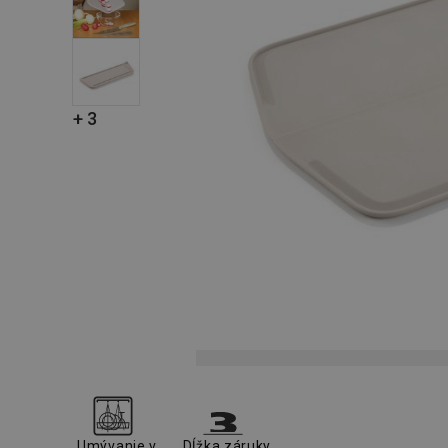
+ 3
Umývanie v
Dĺžka záruky