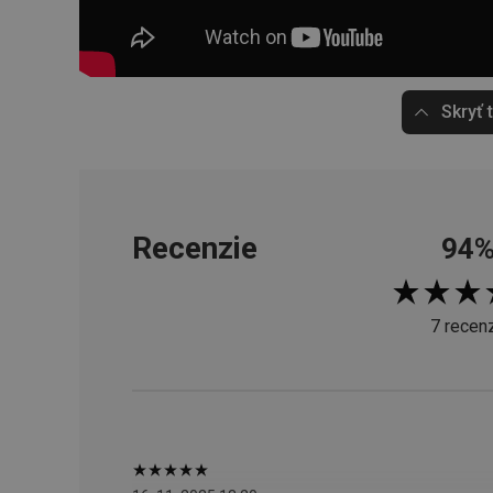
cjConsent
Skryť 
udid
__rtbh.lid
Recenzie
94
pid
7 recenz
lastVisitedProducts
shopsys_abc
SERVERID