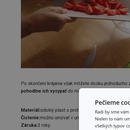
Po skončení krájania však môžete dosku jednoducho 
pohodlne ich vysypať
do misky alebo nádoby na vare
Pečieme coo
Materiál:
odolný plast s protišmykovou úpravou.
Radi by sme vám u
Čistenie:
možno umývať v umývačke riadu.
Nielen to nám umo
Záruka:
3 roky.
všetkých typov co