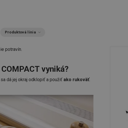
Produktová línia
ie potravín.
ia COMPACT vyniká?
sa dá jej okraj odklopiť a použiť
ako rukoväť
.