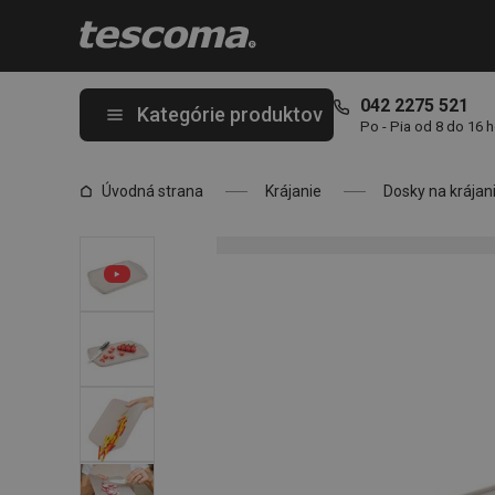
Nachádzate sa na stránke Krájacia doska sklápacia COMPACT 3
042 2275 521
Kategórie produktov
Po - Pia od 8 do 16 
Úvodná strana
Krájanie
Dosky na krájan