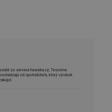
řizpůsobivosti s
právními předpisy o
ádání souhlasu
ránkách.
ntifikaci zařízení,
aby sledovala
enost.
ingu a ke zlepšení
e je přiřadí
tnější a efektivnější
evníkom webových
Twitterom z webovej
vzaté zo servera heureka.cz; Tescoma
ledné produkty
 pochádzajú od spotrebiteľa, ktorý výrobok
 skúseností
zakúpil.
e. Identifikuje
u do prehľadávača.
lancer.