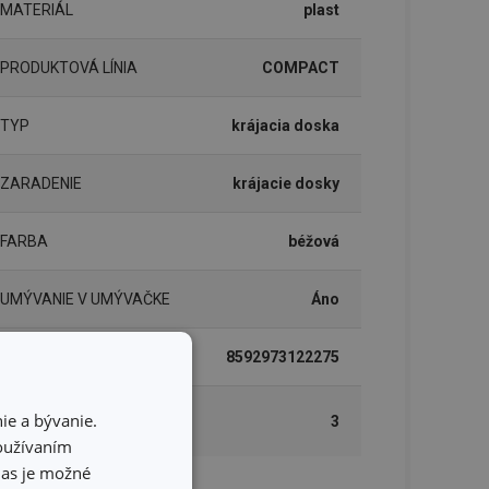
MATERIÁL
plast
PRODUKTOVÁ LÍNIA
COMPACT
TYP
krájacia doska
ZARADENIE
krájacie dosky
FARBA
béžová
UMÝVANIE V UMÝVAČKE
Áno
EAN
8592973122275
DĹŽKA ZÁRUKY (V
ie a bývanie.
3
ROKOCH)
používaním
hlas je možné