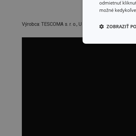
odmietnuť kliknut
možné kedykoľvek
Výrobca: TESCOMA s. r. o., U Tescomy 241, 760 01 Zlí
ZOBRAZIŤ P
Základné (fun
cookies
Základné (fun
Nevyhnutne potrebné 
Webová lokalita sa n
Názov
receive-cookie-dep