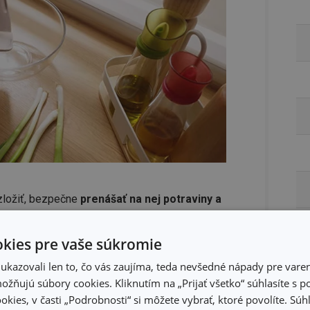
zložiť, bezpečne
prenášať na nej potraviny a
nie.
kies pre vaše súkromie
kazovali len to, čo vás zaujíma, teda nevšedné nápady pre varen
žňujú súbory cookies. Kliknutím na „Prijať všetko“ súhlasíte s 
okies, v časti „Podrobnosti“ si môžete vybrať, ktoré povolíte. Sú