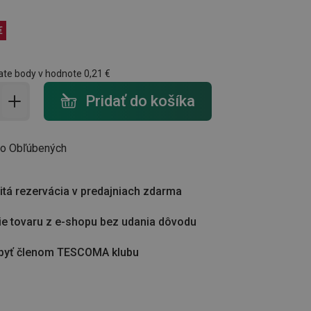
€
ate body v hodnote
0,21 €
do košíka - počet
Pridať do košíka
do Obľúbených
tá rezervácia v predajniach zdarma
ie tovaru z e-shopu bez udania dôvodu
byť členom TESCOMA klubu