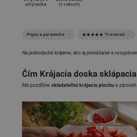
umývačke
(v rokoch)
Popis a parametre
7 recenzií
Na jednoduché krájanie, ako aj prenášanie a vysypávan
Čím Krájacia doska sklápac
Má pozdĺžne
skladateľnú krájaciu plochu
a zároveň 