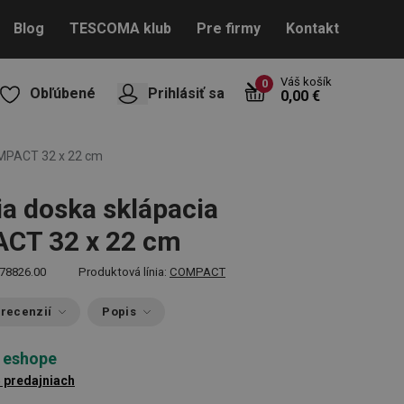
Blog
TESCOMA klub
Pre firmy
Kontakt
Váš košík
0
Obľúbené
Prihlásiť sa
0,00 €
OMPACT 32 x 22 cm
ia doska sklápacia
CT 32 x 22 cm
78826.00
Produktová línia:
COMPACT
 recenzií
Popis
 eshope
5 predajniach