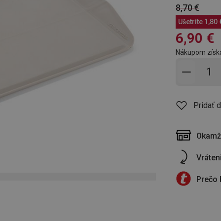
8,70 €
Ušetríte
1,80 
6,90 €
Nákupom získ
Pridať 
Pridať 
Okamži
Vráten
Prečo 