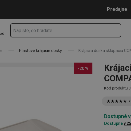
2 x 22 cm
Prejsť na vyhľadávanie
Prejsť na hlavný obsah
Prejsť na navigáciu
Predajne
hod
ie
Plastové krájacie dosky
Krájacia doska sklápacia C
Krájac
-20 %
COMPA
Kód produktu
3
7
Dostupné v
Dostupné
v 2