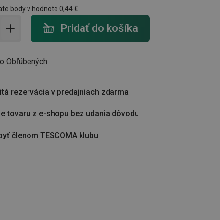
ate body v hodnote
0,44 €
do košíka - počet
Pridať do košíka
do Obľúbených
tá rezervácia v predajniach zdarma
ie tovaru z e-shopu bez udania dôvodu
byť členom TESCOMA klubu