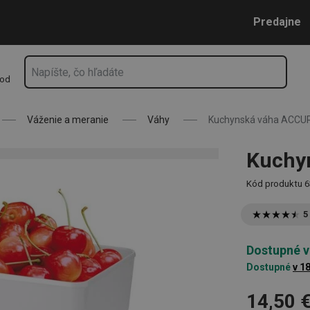
Prejsť na vyhľadávanie
Prejsť na hlavný obsah
Prejsť na navigáciu
Predajne
hod
Váženie a meranie
Váhy
Kuchynská váha ACCUR
Kuchy
Kód produktu
6
5
Dostupné v
Dostupné
v 1
14,50 