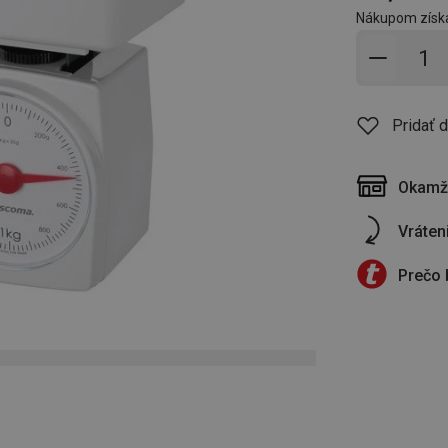
Nákupom získ
Pridať 
Pridať 
Okamži
Vráten
Prečo 