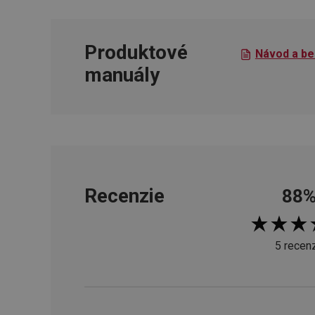
Produktové
cjConsent
Návod a be
manuály
udid
__rtbh.lid
pid
Recenzie
88
lastVisitedProducts
5 recenz
shopsys_abc
SERVERID