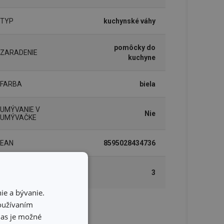
TYP
kuchynské váhy
pomôcky do
ZARADENIE
kuchyne
FARBA
biela
UMÝVANIE V
Nie
UMÝVAČKE
EAN
8595028434736
DĹŽKA ZÁRUKY (V
3
ROKOCH)
ie a bývanie.
používaním
lenie
hlas je možné