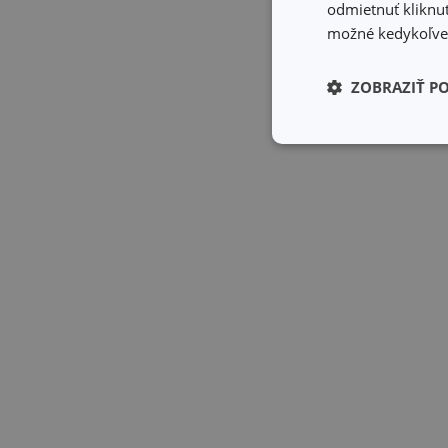
odmietnuť kliknut
možné kedykoľvek
ZOBRAZIŤ P
Základné (fun
cookies
Základné (fun
Nevyhnutne potrebné 
Webová lokalita sa n
Názov
receive-cookie-dep