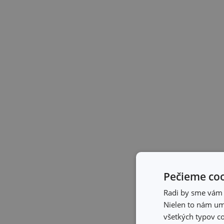
Pečieme coo
Radi by sme vám u
Nielen to nám umo
všetkých typov co