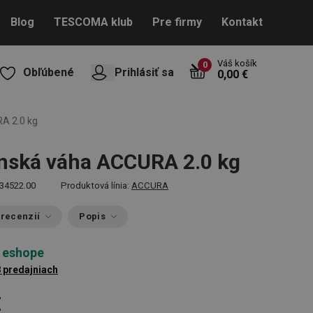
Blog
TESCOMA klub
Pre firmy
Kontakt
Váš košík
0
Obľúbené
Prihlásiť sa
0,00 €
A 2.0 kg
nská váha ACCURA 2.0 kg
34522.00
Produktová línia:
ACCURA
 recenzií
Popis
 eshope
8 predajniach
€