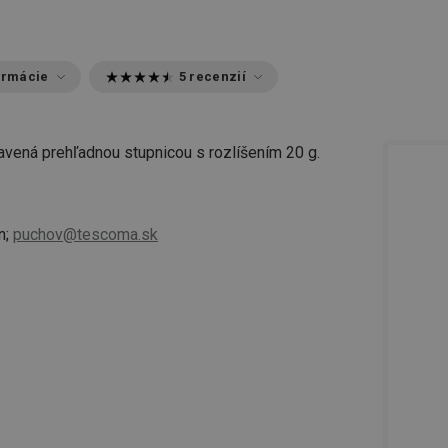
ormácie
5 recenzií
bavená prehľadnou stupnicou s rozlíšením 20 g.
n;
puchov@tescoma.sk