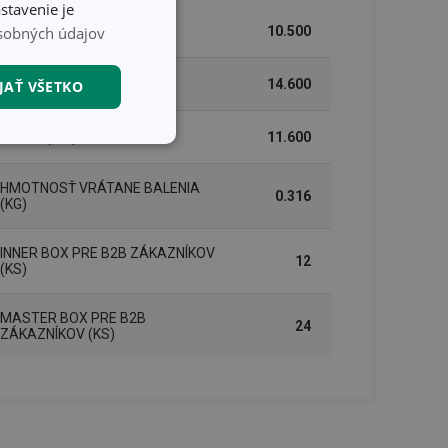
stavenie je
sobných údajov
ŠÍRKA (CM)
10.500
VÝŠKA (CM)
14.600
JAŤ VŠETKO
DĹŽKA (CM)
11.600
nkčné súbory
HMOTNOSŤ VRÁTANE BALENIA
0.316
(KG)
INNER BOX PRE B2B ZÁKAZNÍKOV
12
(KS)
unkčné súbory
MASTER BOX PRE B2B
24
ZÁKAZNÍKOV (KS)
ľa a správa účtu.
nál majiteli
ů cookie, které