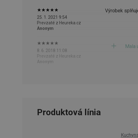
CookieScriptConse
Výrobek splňuj
25. 1. 2021 9:54
Prevzaté z Heureka.cz
__cf_bm
Anonym
Mala 
CCMSESSID
8. 6. 2018 11:08
Prevzaté z Heureka.cz
__cf_bm
Anonym
46660_fts
VISITOR_PRIVACY_
Produktová línia
Poskytova
Názov
Názov
Kuchyns
/
Doména