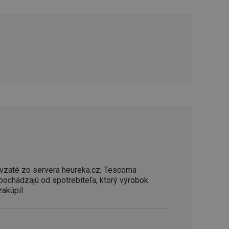
řizpůsobivosti s
právními předpisy o
ádání souhlasu
ránkách.
ntifikaci zařízení,
aby sledovala
enost.
ingu a ke zlepšení
e je přiřadí
tnější a efektivnější
evníkom webových
Twitterom z webovej
ledné produkty
 skúseností
vzaté zo servera heureka.cz; Tescoma
 pochádzajú od spotrebiteľa, ktorý výrobok
zakúpil.
e. Identifikuje
u do prehľadávača.
lancer.