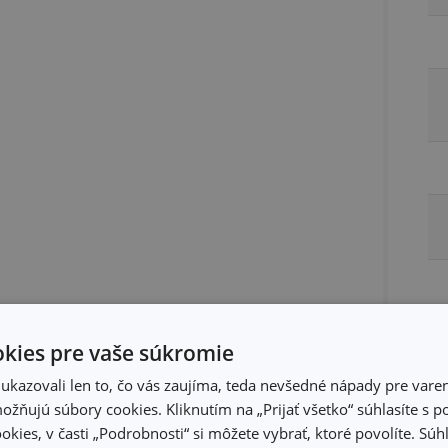
kies pre vaše súkromie
kazovali len to, čo vás zaujíma, teda nevšedné nápady pre varen
žňujú súbory cookies. Kliknutím na „Prijať všetko“ súhlasíte s 
Ba
okies, v časti „Podrobnosti“ si môžete vybrať, ktoré povolíte. Sú