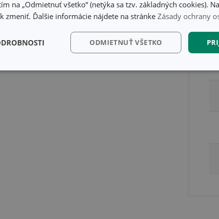
ím na „Odmietnuť všetko“ (netýka sa tzv. základných cookies). Na
 zmeniť. Ďalšie informácie nájdete na stránke
Zásady ochrany o
ODROBNOSTI
ODMIETNUŤ VŠETKO
PRI
kčné)
Analytické a
Marketingové
Fu
preferenčné cookies
cookies
kčné) cookies
Analytické a preferenčné cookies
Marketingové cookies
F
súbory cookie umožňujú základné funkcie webovej lokality, ako prihlásenie používate
edá správne používať bez nevyhnutne potrebných súborov cookie.
Poskytovateľ
/
Uplynutie
Popis
Doména
platnosti
recation
.doubleclick.net
4 mesiace
Tento soubor cookie se používá pro sig
4 týždne
webových stránek o depreciaci soubor