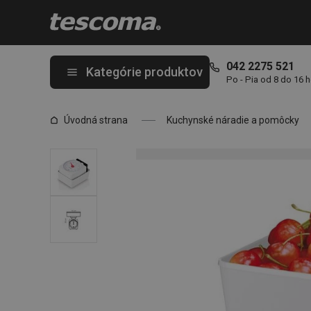
Nachádzate sa na stránke Kuchynská váha ACCURA 2.0 kg
042 2275 521
Kategórie produktov
Po - Pia od 8 do 16 
Úvodná strana
Kuchynské náradie a pomôcky