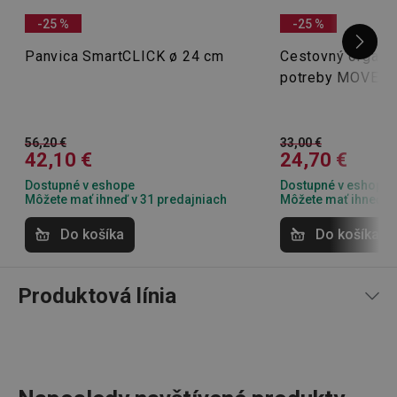
-25 %
-25 %
Panvica SmartCLICK ø 24 cm
Cestovný organi
pid
1
Twitter Inc.
sekunda
.smartadserver.com
potreby MOVE
56,20 €
33,00 €
42,10 €
24,70 €
Dostupné v eshope
Dostupné v eshope
Môžete mať ihneď v 31 predajniach
Môžete mať ihneď v 
lastVisitedProducts
www.tescoma.sk
4 týždne
Do košíka
Do košíka
2 dni
Produktová línia
shopsys_abc
www.tescoma.sk
6
mesiacov