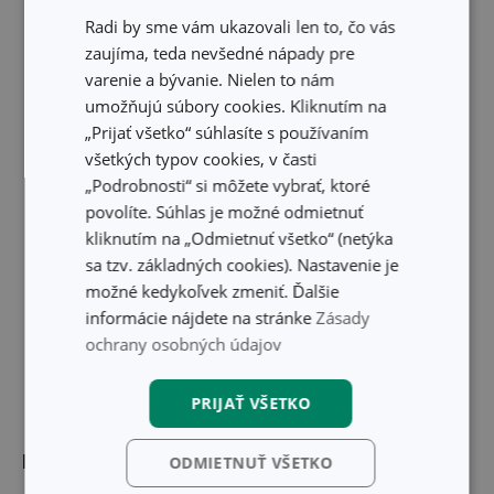
Skryť text
Radi by sme vám ukazovali len to, čo vás
zaujíma, teda nevšedné nápady pre
varenie a bývanie. Nielen to nám
umožňujú súbory cookies. Kliknutím na
„Prijať všetko“ súhlasíte s používaním
všetkých typov cookies, v časti
„Podrobnosti“ si môžete vybrať, ktoré
povolíte. Súhlas je možné odmietnuť
kliknutím na „Odmietnuť všetko“ (netýka
sa tzv. základných cookies). Nastavenie je
možné kedykoľvek zmeniť. Ďalšie
informácie nájdete na stránke
Zásady
ochrany osobných údajov
PRIJAŤ VŠETKO
Rozmery
ODMIETNUŤ VŠETKO