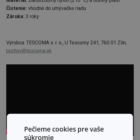
Materiál:
žiaruvzdorný nylon (210 °C) a odolný plast
Čistenie:
vhodné do umývačke riadu
Záruka:
3 roky
Výrobca: TESCOMA s. r. o., U Tescomy 241, 760 01 Zlín;
puchov@tescoma.sk
Pečieme cookies pre vaše
súkromie