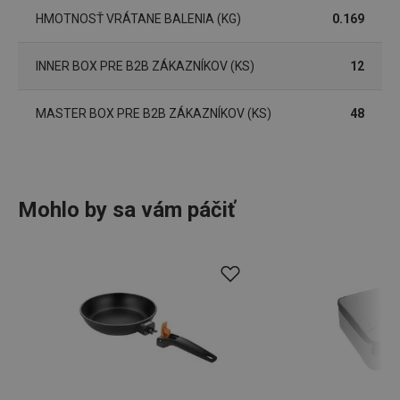
HMOTNOSŤ VRÁTANE BALENIA (KG)
0.169
INNER BOX PRE B2B ZÁKAZNÍKOV (KS)
12
udid
.tescoma.cz
1 mesiac
MASTER BOX PRE B2B ZÁKAZNÍKOV (KS)
48
Mohlo by sa vám páčiť
__rtbh.lid
www.tescoma.sk
1 rok