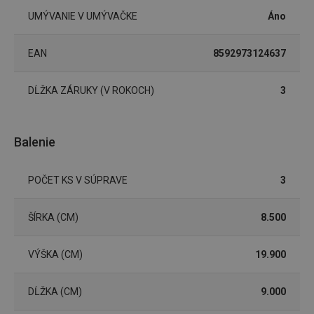
používateľa a správa účtu. Webová lokalita sa nedá
UMÝVANIE V UMÝVAČKE
Áno
správne používať bez nevyhnutne potrebných
súborov cookie.
Poskytovateľ
/
Uplynutie
EAN
8592973124637
Názov
Doména
platnosti
receive-cookie-deprecation
.doubleclick.net
4 mesiace
4 týždne
DĹŽKA ZÁRUKY (V ROKOCH)
3
Balenie
POČET KS V SÚPRAVE
3
ŠÍRKA (CM)
8.500
VÝŠKA (CM)
19.900
Google
Privacy Policy
cjConsent
.tescoma.sk
1 rok
DĹŽKA (CM)
9.000