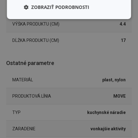
ZOBRAZIŤ PODROBNOSTI
ŠÍRKA PRODUKTU (CM)
4.3
Základné
Analytické a
VÝŠKA PRODUKTU (CM)
4.4
(funkčné) cookies
preferenčné
cookies
DĹŽKA PRODUKTU (CM)
17
Marketingové
Funkčné súbory
cookies
Ostatné parametre
MATERIÁL
plast, nylon
PRODUKTOVÁ LÍNIA
MOVE
Základné (funkčné) cookies
Analytické a preferenčné cookies
TYP
kuchynské náradie
Marketingové cookies
Funkčné súbory
ZARADENIE
vonkajšie aktivity
Nevyhnutne potrebné súbory cookie umožňujú
základné funkcie webovej lokality, ako prihlásenie