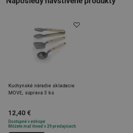
Naposledy navštívené produkty
SERVERID
Cookies
HAProxy
relácie
Technologies LLC
Či už idete na
chatu
, na dovolenku v karavane alebo
.clickonometrics.pl
kamkoľvek, kde sa chystáte variť a pripravovať si
najrôznejšie pokrmy, určite využijete kuchynské potreby,
ktoré sú prispôsobené na prevážanie a pohodlné
používanie mimo domova. Do produktového radu MOVE
sme zaradili napríklad
nože s ochranným puzdrom,
vreckové nožíky, priestranný alebo šikovný organizér
na
kuchynské potreby a ďalších drobných
CookieScriptConsent
pomocníkov
, bez
1 mesiac
CookieScript
www.tescoma.sk
ktorých sa nezaobídete.
Kuchynské náradie skladacie
MOVE, súprava 3 ks
Krájanie
12,40 €
Dostupné v eshope
Vonkajšie aktivity
Môžete mať ihneď v 29 predajniach