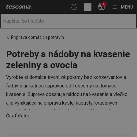
Nachádzate sa na stránke Kvasenie potravín
0
Prejsť na vyhľadávanie
Prejsť na hlavný obsah
Prejsť na navigáciu
MENU
Príprava domácich potravín
Potreby a nádoby na kvasenie
a
na
zeleniny a ovocia
Vyrobte si domáce trvanlivé pokrmy bez konzervantov a
farbív s unikátnou súpravou od Tescomy na domáce
kvasenie. Súprava obsahuje nádobu na kvasenie a viečko
a je vynikajúca na prípravu kyslej kapusty, kvasených
uhoriek, čalamád a nakladanej zeleniny. Okrem súpravy na
Čítať ďalej
kvasenie u nás zoženiete aj samostatné diely, ako je
mriežka alebo závažie na kvasenie.