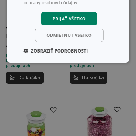
ochrany osobných údajov
PRIJAŤ VŠETKO
Viečko na kvasenie
Závažie na kvasenie
ODMIETNUŤ VŠETKO
DELLA CASA
DELLA CASA, 3ks
9,50 €
19,90 €
ZOBRAZIŤ PODROBNOSTI
Dostupné v eshope
Dostupné v eshope
Môžete mať ihneď v 33
Môžete mať ihneď v 33
Základné
Analytické a
predajniach
predajniach
(funkčné) cookies
preferenčné
cookies
Do košíka
Do košíka
Marketingové
Funkčné súbory
cookies