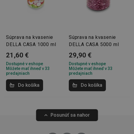
Základné (funkčné) cookies
Analytické a preferenčné cookies
Marketingové cookies
Funkčné súbory
Nevyhnutne potrebné súbory cookie umožňujú
Súprava na kvasenie
Súprava na kvasenie
základné funkcie webovej lokality, ako prihlásenie
DELLA CASA 1000 ml
DELLA CASA 5000 ml
používateľa a správa účtu. Webová lokalita sa nedá
správne používať bez nevyhnutne potrebných
21,60 €
29,90 €
súborov cookie.
Dostupné v eshope
Dostupné v eshope
Poskytovateľ
/
Uplynutie
Názov
Môžete mať ihneď v 33
Môžete mať ihneď v 33
Doména
platnosti
predajniach
predajniach
receive-cookie-deprecation
.doubleclick.net
4 mesiace
4 týždne
Do košíka
Do košíka
Posunúť sa nahor