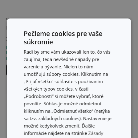
Vložka na kvasenie
Mriežka na kvasenie
DELLA CASA
DELLA CASA
Pečieme cookies pre vaše
2,80 €
3,70 €
súkromie
Dostupné v eshope
Dostupné v eshope
Radi by sme vám ukazovali len to, čo vás
Môžete mať ihneď v 31
Môžete mať ihneď v 30
predajniach
predajniach
zaujíma, teda nevšedné nápady pre
varenie a bývanie. Nielen to nám
Do košíka
Do košíka
umožňujú súbory cookies. Kliknutím na
„Prijať všetko“ súhlasíte s používaním
všetkých typov cookies, v časti
„Podrobnosti“ si môžete vybrať, ktoré
povolíte. Súhlas je možné odmietnuť
kliknutím na „Odmietnuť všetko“ (netýka
sa tzv. základných cookies). Nastavenie je
možné kedykoľvek zmeniť. Ďalšie
informácie nájdete na stránke
Zásady