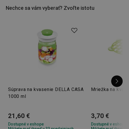
Nechce sa vám vyberať? Zvoľte istotu
Ak ste priaznivci doma vyrobených potravín, vrhnite sa do
prípravy
domácich syrov
,
šunky
alebo lahodnej
domácej
zmrzliny
!
Súprava na kvasenie DELLA CASA
Mriežka na kvas
1000 ml
21,60 €
3,70 €
Dostupné v eshope
Dostupné v eshope
Môžete mať ihneď v 33 predajniach
Môžete mať ihneď v 