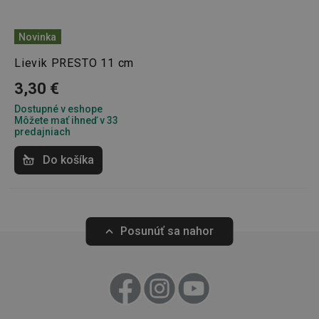
Analytické a preferenčné cookies
Novinka
Marketingové cookies
Funkčné súbory
Lievik PRESTO 11 cm
Nevyhnutne potrebné súbory cookie umožňujú
základné funkcie webovej lokality, ako prihlásenie
3,30 €
používateľa a správa účtu. Webová lokalita sa nedá
správne používať bez nevyhnutne potrebných
Dostupné v eshope
súborov cookie.
Môžete mať ihneď v 33
Poskytovateľ
/
Uplynutie
predajniach
Názov
Doména
platnosti
Do košíka
receive-cookie-deprecation
.doubleclick.net
4 mesiace
4 týždne
Posunúť sa nahor