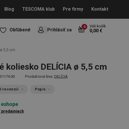
Blog
TESCOMA klub
Pre firmy
Kontakt
Váš košík
0
Obľúbené
Prihlásiť sa
0,00 €
 ø 5,5 cm
é koliesko DELÍCIA ø 5,5 cm
31174.00
Produktová línia:
DELÍCIA
0 recenzií
Popis
 eshope
7 predajniach