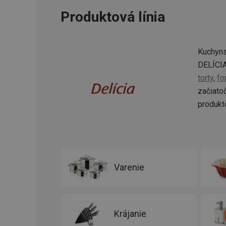
CookieScriptConse
Produktová línia
__cf_bm
Kuchyns
DELÍCIA
CCMSESSID
torty
,
fo
začiato
__cf_bm
produkt
46660_fts
VISITOR_PRIVACY_
Varenie
Krájanie
Poskytova
Názov
Názov
/
Doména