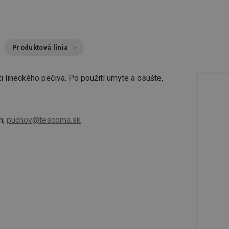
Produktová línia
i lineckého pečiva. Po použití umyte a osušte,
n;
puchov@tescoma.sk