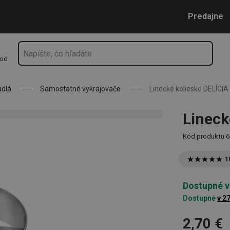
Prejsť na vyhľadávanie
Prejsť na hlavný obsah
Prejsť na navigáciu
Predajne
hod
adlá
Samostatné vykrajovače
Linecké koliesko DELÍCIA
Lineck
Kód produktu
6
1
Dostupné v
Dostupné
v 2
2,70 €