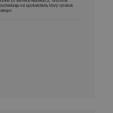
vzaté zo servera heureka.cz; Tescoma
řizpůsobivosti s
 pochádzajú od spotrebiteľa, ktorý výrobok
právními předpisy o
zakúpil.
ádání souhlasu
ránkách.
ntifikaci zařízení,
aby sledovala
enost.
ingu a ke zlepšení
e je přiřadí
tnější a efektivnější
evníkom webových
Twitterom z webovej
ledné produkty
 skúseností
e. Identifikuje
u do prehľadávača.
lancer.