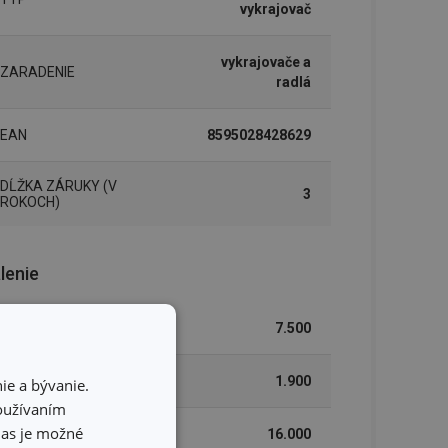
vykrajovač
vykrajovače a
ZARADENIE
radlá
EAN
8595028428629
DĹŽKA ZÁRUKY (V
3
ROKOCH)
lenie
ŠÍRKA (CM)
7.500
VÝŠKA (CM)
1.900
ie a bývanie.
používaním
hlas je možné
DĹŽKA (CM)
16.000