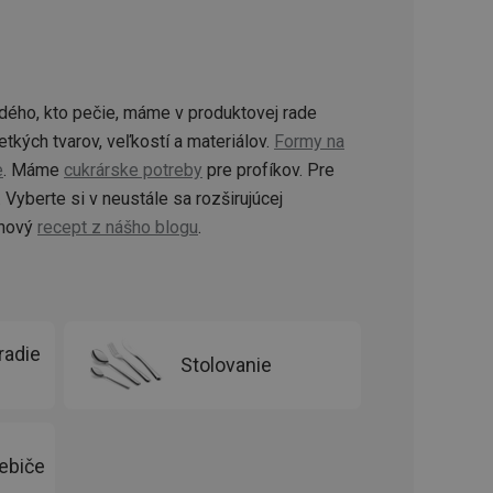
ookie-Script.com k
soubory cookie
okie Cookie-
šenie ľudí a
ospešné, pretože
dého, kto pečie, máme v produktovej rade
žívaní tejto
tkých tvarov, veľkostí a materiálov.
Formy na
vu stavu relácie
e
. Máme
cukrárske potreby
pre profíkov. Pre
.
Vyberte si v neustále sa rozširujúcej
šení mezi lidmi a
 nový
recept z nášho blogu
.
bylo možné podávat
vých stránek.
ženie súhlasu
iu s webom.
níka o rôznych
radie
astavení, ktoré
Stolovanie
ctené v budúcich
ebiče