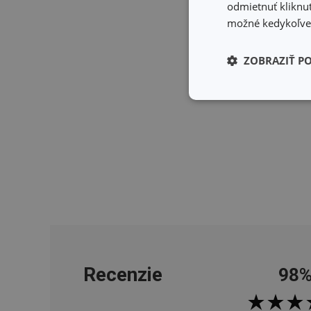
odmietnuť kliknut
možné kedykoľvek
ZOBRAZIŤ P
Základné (fun
cookies
Základné (fun
Nevyhnutne potrebné 
Webová lokalita sa n
Recenzie
98
Názov
receive-cookie-dep