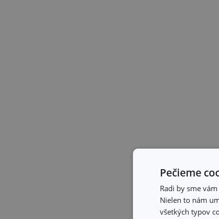
Pečieme coo
Radi by sme vám u
Nielen to nám umo
všetkých typov co