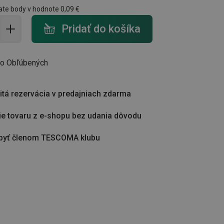
ate body v hodnote
0,09 €
do košíka - počet
Pridať do košíka
do Obľúbených
tá rezervácia v predajniach zdarma
ie tovaru z e-shopu bez udania dôvodu
byť členom TESCOMA klubu