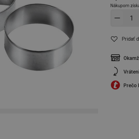
Nákupom získ
Pridať 
Pridať 
Okamži
Vráten
Prečo 