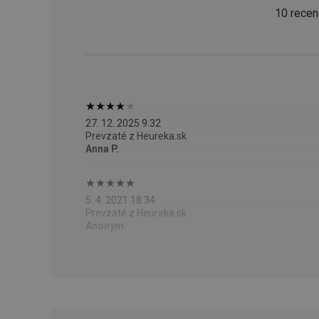
10 recen
cjConsent
udid
__rtbh.lid
27. 12. 2025 9:32
Prevzaté z Heureka.sk
Anna P.
pid
5. 4. 2021 18:34
lastVisitedProducts
Prevzaté z Heureka.sk
Anonym
shopsys_abc
SERVERID