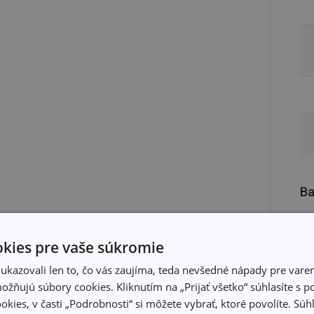
Ba
kies pre vaše súkromie
kazovali len to, čo vás zaujíma, teda nevšedné nápady pre varen
žňujú súbory cookies. Kliknutím na „Prijať všetko“ súhlasíte s 
okies, v časti „Podrobnosti“ si môžete vybrať, ktoré povolíte. Sú