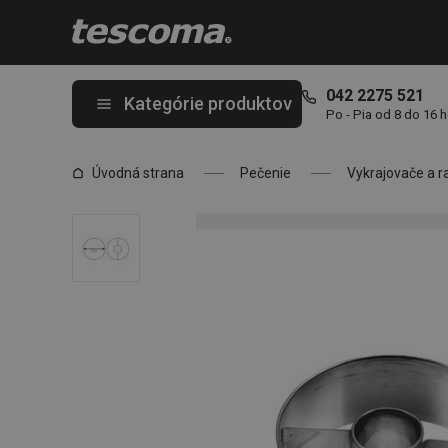
Nachádzate sa na stránke Linecké koliesko DELÍCIA ø 5,5 cm
042 2275 521
Kategórie produktov
Po - Pia od 8 do 16 
Úvodná strana
Pečenie
Vykrajovače a r