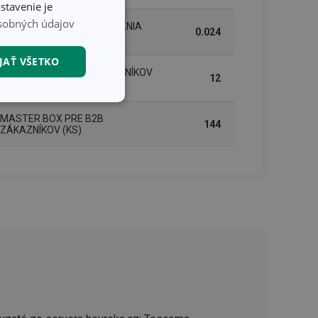
stavenie je
sobných údajov
HMOTNOSŤ VRÁTANE BALENIA
0.024
(KG)
JAŤ VŠETKO
INNER BOX PRE B2B ZÁKAZNÍKOV
12
(KS)
nkčné súbory
MASTER BOX PRE B2B
144
ZÁKAZNÍKOV (KS)
unkčné súbory
ľa a správa účtu.
nál majiteli
ů cookie, které