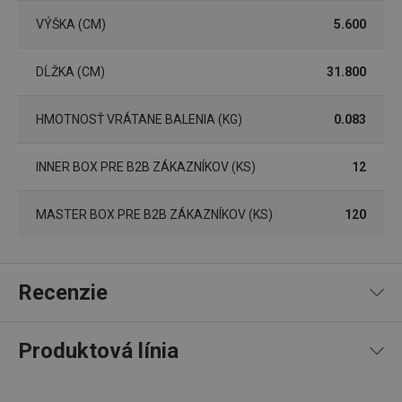
VÝŠKA (CM)
5.600
DĹŽKA (CM)
31.800
HMOTNOSŤ VRÁTANE BALENIA (KG)
0.083
Základné (funkčné) cookies
Analytické a preferenčné cookies
INNER BOX PRE B2B ZÁKAZNÍKOV (KS)
12
Marketingové cookies
Funkčné súbory
Nevyhnutne potrebné súbory cookie umožňujú
MASTER BOX PRE B2B ZÁKAZNÍKOV (KS)
120
základné funkcie webovej lokality, ako prihlásenie
používateľa a správa účtu. Webová lokalita sa nedá
správne používať bez nevyhnutne potrebných
súborov cookie.
Recenzie
Poskytovateľ
/
Uplynutie
Názov
Doména
platnosti
receive-cookie-deprecation
.doubleclick.net
4 mesiace
4 týždne
Produktová línia
100
%
5
5
x
4
0
x