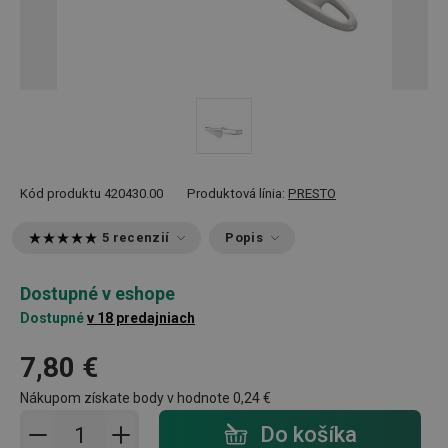
Kód produktu
420430.00
Produktová línia:
PRESTO
5 recenzií
Popis
Dostupné v eshope
Dostupné
v 18 predajniach
7,80 €
Nákupom získate body v hodnote
0,24 €
Pridať do košíka - počet
Do košíka