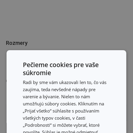
Rozmery
DĹŽKA PRODUKTU (CM)
28
Pečieme cookies pre vaše
súkromie
Ostatné parametre
Radi by sme vám ukazovali len to, čo vás
zaujíma, teda nevšedné nápady pre
varenie a bývanie. Nielen to nám
MATERIÁL
plast, nerezová oceľ
umožňujú súbory cookies. Kliknutím na
„Prijať všetko“ súhlasíte s používaním
PRODUKTOVÁ LÍNIA
PRESTO
všetkých typov cookies, v časti
„Podrobnosti“ si môžete vybrať, ktoré
TYP
lopatka na tortu
povolíte. Súhlas je možné odmietnuť