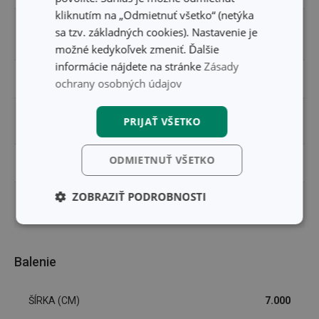
kliknutím na „Odmietnuť všetko“ (netýka
servírovanie tort a
sa tzv. základných cookies). Nastavenie je
ZARADENIE
cukroviniek
možné kedykoľvek zmeniť. Ďalšie
informácie nájdete na stránke
Zásady
FARBA
nerez
ochrany osobných údajov
UMÝVANIE V
PRIJAŤ VŠETKO
Áno
UMÝVAČKE
ODMIETNUŤ VŠETKO
EAN
8595028425635
ZOBRAZIŤ PODROBNOSTI
DĹŽKA ZÁRUKY (V
3
ROKOCH)
Základné
Analytické a
(funkčné) cookies
preferenčné
cookies
Balenie
ŠÍRKA (CM)
7.000
Marketingové
Funkčné súbory
cookies