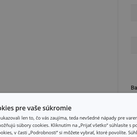
Ba
kies pre vaše súkromie
kazovali len to, čo vás zaujíma, teda nevšedné nápady pre varen
žňujú súbory cookies. Kliknutím na „Prijať všetko“ súhlasíte s 
okies, v časti „Podrobnosti“ si môžete vybrať, ktoré povolíte. Sú