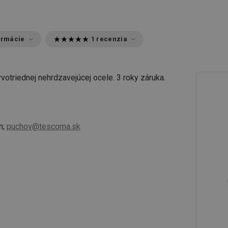
ormácie
1 recenzia
votriednej nehrdzavejúcej ocele. 3 roky záruka.
n;
puchov@tescoma.sk