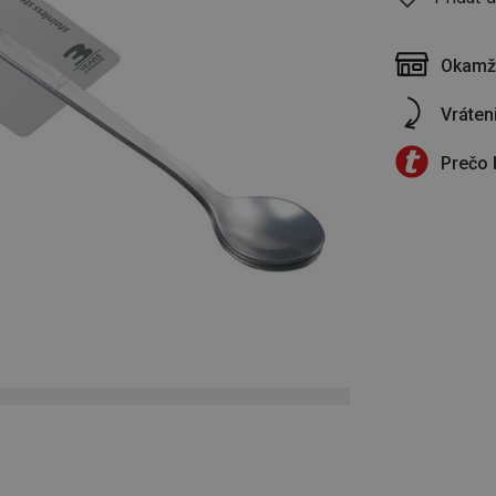
Okamži
Vráten
Prečo 