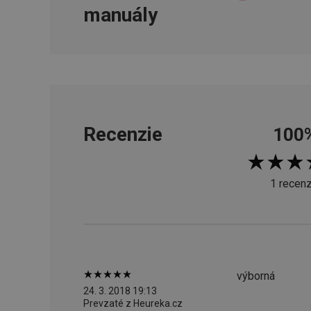
manuály
cjConsent
udid
__rtbh.lid
Recenzie
100
pid
1 recenz
lastVisitedProducts
shopsys_abc
výborná
SERVERID
24. 3. 2018 19:13
Prevzaté z Heureka.cz