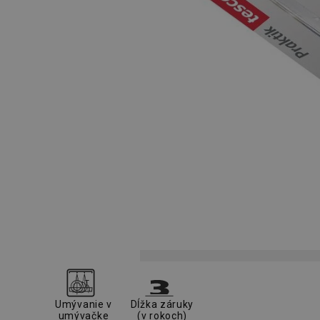
Umývanie v
Dĺžka záruky
umývačke
(v rokoch)