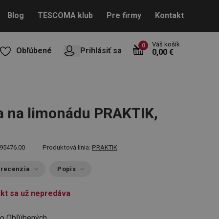
Blog
TESCOMA klub
Pre firmy
Kontakt
Váš košík
0
Obľúbené
Prihlásiť sa
0,00 €
a na limonádu PRAKTIK,
95476.00
Produktová línia:
PRAKTIK
 recenzia
Popis
kt sa už nepredáva
do Obľúbených