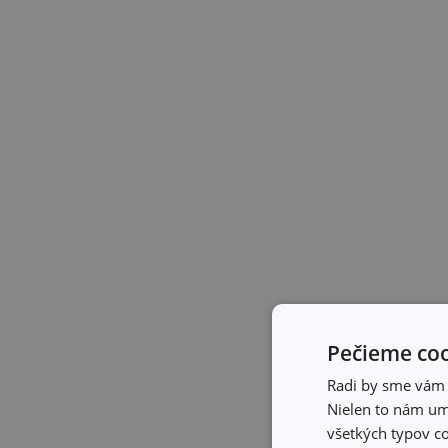
Pečieme coo
Radi by sme vám u
Nielen to nám umo
všetkých typov co