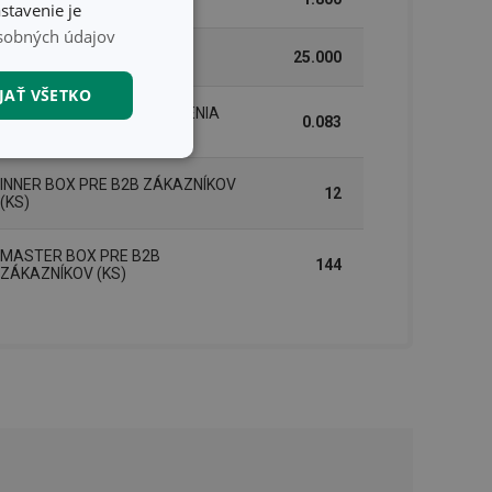
stavenie je
sobných údajov
DĹŽKA (CM)
25.000
JAŤ VŠETKO
HMOTNOSŤ VRÁTANE BALENIA
0.083
(KG)
nkčné súbory
INNER BOX PRE B2B ZÁKAZNÍKOV
12
(KS)
MASTER BOX PRE B2B
144
ZÁKAZNÍKOV (KS)
unkčné súbory
ľa a správa účtu.
nál majiteli
ů cookie, které