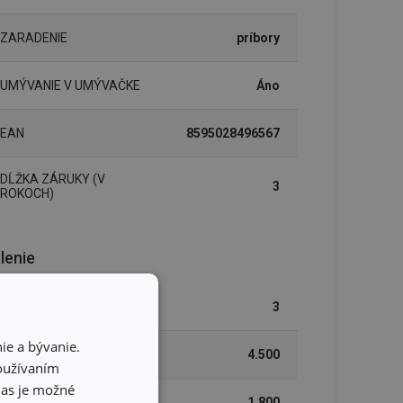
ZARADENIE
príbory
UMÝVANIE V UMÝVAČKE
Áno
EAN
8595028496567
DĹŽKA ZÁRUKY (V
3
ROKOCH)
lenie
POČET KS V SÚPRAVE
3
ie a bývanie.
ŠÍRKA (CM)
4.500
používaním
hlas je možné
VÝŠKA (CM)
1.800