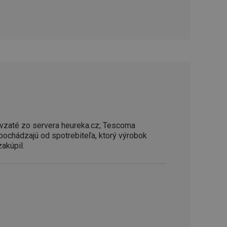
řizpůsobivosti s
právními předpisy o
ádání souhlasu
ránkách.
ntifikaci zařízení,
aby sledovala
enost.
ingu a ke zlepšení
e je přiřadí
tnější a efektivnější
evníkom webových
vzaté zo servera heureka.cz; Tescoma
Twitterom z webovej
 pochádzajú od spotrebiteľa, ktorý výrobok
zakúpil.
ledné produkty
 skúseností
e. Identifikuje
u do prehľadávača.
lancer.