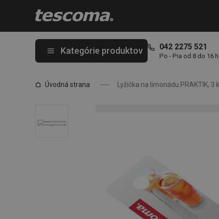
Nachádzate sa na stránke Lyžička na limonádu PRAKTIK, 3 ks
042 2275 521
Kategórie produktov
Po - Pia od 8 do 16 
Úvodná strana
Lyžička na limonádu PRAKTIK, 3 