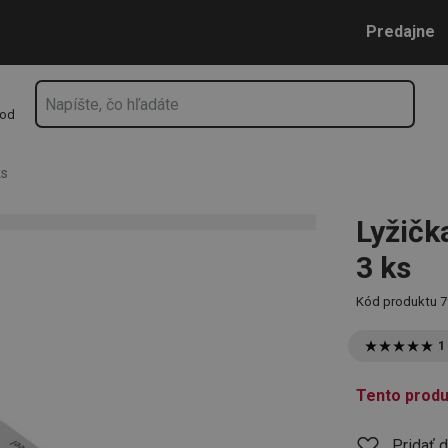
Prejsť na vyhľadávanie
Prejsť na hlavný obsah
Prejsť na navigáciu
Predajne
hod
ks
Lyžičk
3 ks
Kód produktu
7
1
Tento produ
Pridať 