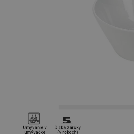
Umývanie v
Dĺžka záruky
umývačke
(v rokoch)