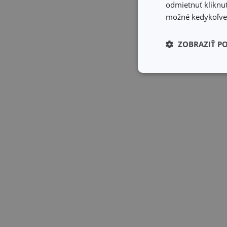
odmietnuť kliknut
možné kedykoľvek
ZOBRAZIŤ P
Základné (fun
cookies
Základné (fun
Nevyhnutne potrebné 
Webová lokalita sa n
Názov
receive-cookie-dep