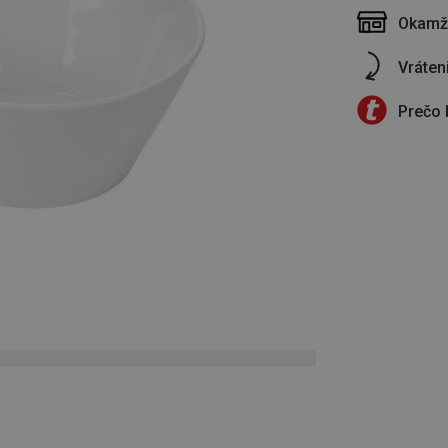
Okamži
Vráten
Prečo 