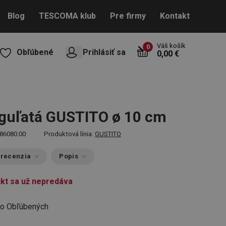
Blog
TESCOMA klub
Pre firmy
Kontakt
Váš košík
0
Obľúbené
Prihlásiť sa
0,00 €
guľatá GUSTITO ø 10 cm
86080.00
Produktová línia:
GUSTITO
 recenzia
Popis
kt sa už nepredáva
do Obľúbených