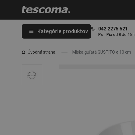
Nachádzate sa na stránke Miska guľatá GUSTITO ø 10 cm
042 2275 521
Kategórie produktov
Po - Pia od 8 do 16 
Úvodná strana
Miska guľatá GUSTITO ø 10 cm