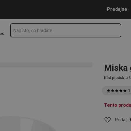
Prejsť na vyhľadávanie
Prejsť na hlavný obsah
Prejsť na navigáciu
Predajne
hod
Miska 
Kód produktu
3
1
Tento produ
Pridať 