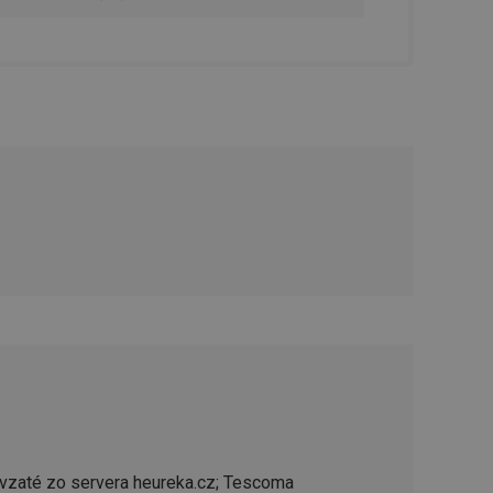
řizpůsobivosti s
právními předpisy o
ádání souhlasu
ránkách.
ntifikaci zařízení,
aby sledovala
enost.
ingu a ke zlepšení
e je přiřadí
tnější a efektivnější
evníkom webových
Twitterom z webovej
ledné produkty
 skúseností
e. Identifikuje
u do prehľadávača.
lancer.
vzaté zo servera heureka.cz; Tescoma