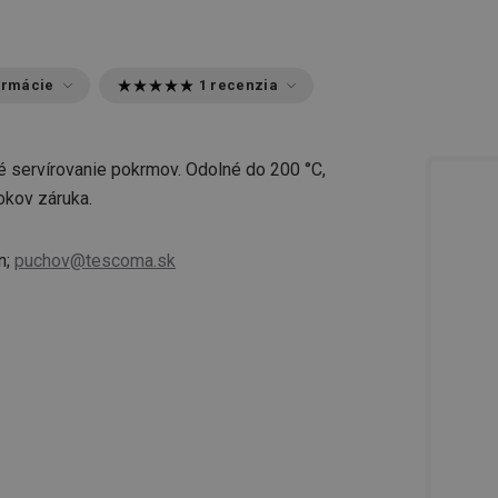
ormácie
1 recenzia
é servírovanie pokrmov. Odolné do 200 °C,
okov záruka.
n;
puchov@tescoma.sk