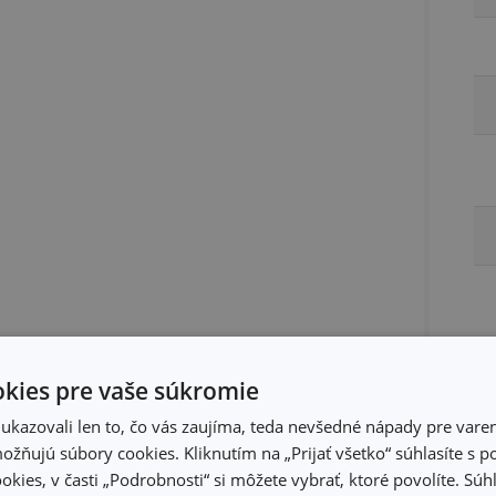
kies pre vaše súkromie
kazovali len to, čo vás zaujíma, teda nevšedné nápady pre varen
žňujú súbory cookies. Kliknutím na „Prijať všetko“ súhlasíte s 
okies, v časti „Podrobnosti“ si môžete vybrať, ktoré povolíte. Sú