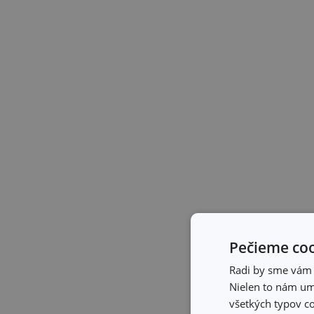
Pečieme coo
Radi by sme vám u
Nielen to nám umo
všetkých typov co