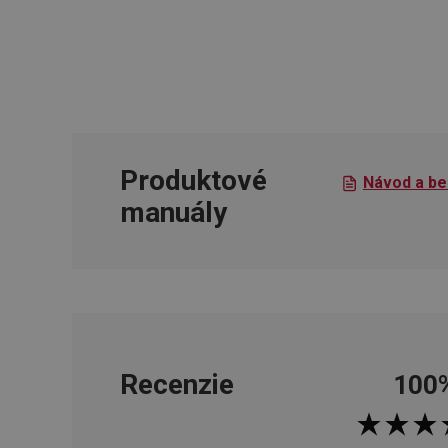
cjConsent
udid
__rtbh.lid
Produktové
Návod a be
manuály
pid
lastVisitedProducts
shopsys_abc
Recenzie
100
SERVERID