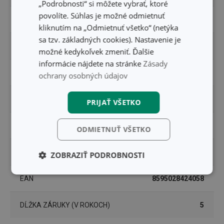
„Podrobnosti“ si môžete vybrať, ktoré
povolíte. Súhlas je možné odmietnuť
TYP
miska
kliknutím na „Odmietnuť všetko“ (netýka
sa tzv. základných cookies). Nastavenie je
VHODNÉ DO CHLADNIČKY
Áno
možné kedykoľvek zmeniť. Ďalšie
informácie nájdete na stránke
Zásady
VHODNÉ DO MIKROVLNNEJ RÚRY
Áno
ochrany osobných údajov
VHODNÉ DO MRAZNIČKY
Áno
PRIJAŤ VŠETKO
ZARADENIE
servírovací riad
ODMIETNUŤ VŠETKO
UMÝVANIE V UMÝVAČKE
Áno
ZOBRAZIŤ PODROBNOSTI
Základné
Analytické a
EAN
8595028424058
(funkčné) cookies
preferenčné
cookies
DĹŽKA ZÁRUKY (V ROKOCH)
5