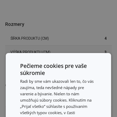
Rozmery
ŠÍRKA PRODUKTU (CM)
4
VÝŠKA PRODUKTU (CM)
3
Pečieme cookies pre vaše
DĹŽKA PRODUKTU (CM)
24
súkromie
Radi by sme vám ukazovali len to, čo vás
Ostatné parametre
zaujíma, teda nevšedné nápady pre
varenie a bývanie. Nielen to nám
umožňujú súbory cookies. Kliknutím na
MATERIÁL
porcelán
„Prijať všetko“ súhlasíte s používaním
všetkých typov cookies, v časti
PRODUKTOVÁ LÍNIA
GUSTITO