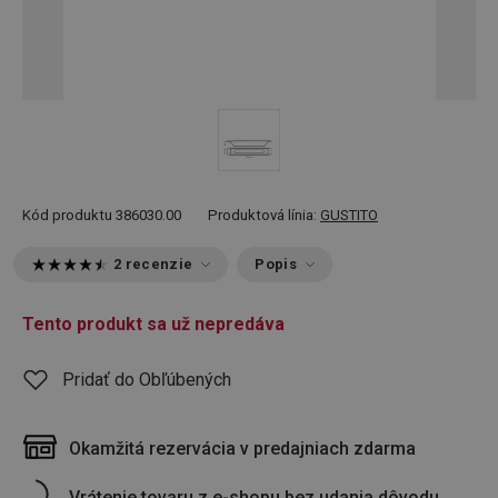
Kód produktu
386030.00
Produktová línia:
GUSTITO
2 recenzie
Popis
Tento produkt sa už nepredáva
Pridať do Obľúbených
Okamžitá rezervácia v predajniach zdarma
Vrátenie tovaru z e-shopu bez udania dôvodu