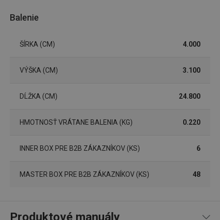
Marketingové
Funkčné súbory
cookies
Balenie
ŠÍRKA (CM)
4.000
VÝŠKA (CM)
3.100
Základné (funkčné) cookies
DĹŽKA (CM)
24.800
Analytické a preferenčné cookies
Marketingové cookies
Funkčné súbory
HMOTNOSŤ VRÁTANE BALENIA (KG)
0.220
Nevyhnutne potrebné súbory cookie umožňujú
základné funkcie webovej lokality, ako prihlásenie
používateľa a správa účtu. Webová lokalita sa nedá
INNER BOX PRE B2B ZÁKAZNÍKOV (KS)
6
správne používať bez nevyhnutne potrebných
súborov cookie.
MASTER BOX PRE B2B ZÁKAZNÍKOV (KS)
48
Poskytovateľ
/
Uplynutie
Názov
Doména
platnosti
receive-cookie-deprecation
.doubleclick.net
4 mesiace
4 týždne
Produktové manuály