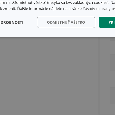
ím na „Odmietnuť všetko“ (netýka sa tzv. základných cookies). Na
Ba
 zmeniť. Ďalšie informácie nájdete na stránke
Zásady ochrany o
text
ODROBNOSTI
ODMIETNUŤ VŠETKO
PRI
kčné)
Analytické a
Marketingové
Fu
preferenčné cookies
cookies
kčné) cookies
Analytické a preferenčné cookies
Marketingové cookies
F
súbory cookie umožňujú základné funkcie webovej lokality, ako prihlásenie používate
edá správne používať bez nevyhnutne potrebných súborov cookie.
Poskytovateľ
/
Uplynutie
Popis
Doména
platnosti
recation
.doubleclick.net
4 mesiace
Tento soubor cookie se používá pro sig
4 týždne
webových stránek o depreciaci soubor