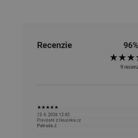
cjConsent
udid
Recenzie
96
__rtbh.lid
9 recenz
pid
lastVisitedProducts
shopsys_abc
13. 6. 2026 12:42
Prevzaté z Heureka.cz
SERVERID
Petruše J.