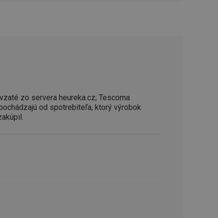
řizpůsobivosti s
právními předpisy o
ádání souhlasu
ránkách.
ntifikaci zařízení,
aby sledovala
enost.
ingu a ke zlepšení
e je přiřadí
tnější a efektivnější
vzaté zo servera heureka.cz; Tescoma
 pochádzajú od spotrebiteľa, ktorý výrobok
zakúpil.
evníkom webových
Twitterom z webovej
ledné produkty
 skúseností
e. Identifikuje
u do prehľadávača.
lancer.