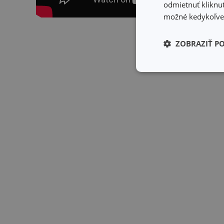
odmietnuť kliknut
možné kedykoľvek
Skryť 
ZOBRAZIŤ P
Základné (fun
cookies
Základné (fun
Nevyhnutne potrebné 
Webová lokalita sa n
Názov
receive-cookie-dep