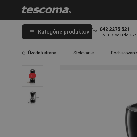
Nachádzate sa na stránke Mlynček na korenie VITAMINO 15 cm
042 2275 521
Kategórie produktov
Po - Pia od 8 do 16 
Úvodná strana
Stolovanie
Dochucovani