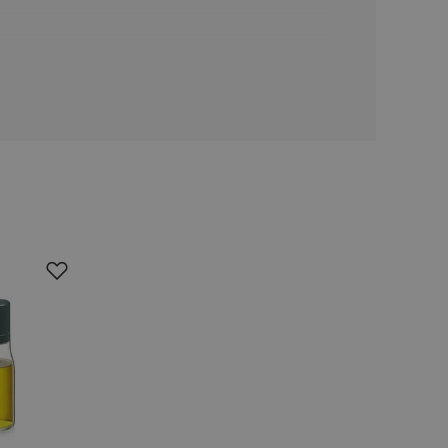
ookie-Script.com k
soubory cookie
okie Cookie-
šenie ľudí a
ospešné, pretože
žívaní tejto
vu stavu relácie
.
šení mezi lidmi a
bylo možné podávat
vých stránek.
ženie súhlasu
iu s webom.
níka o rôznych
astavení, ktoré
ctené v budúcich