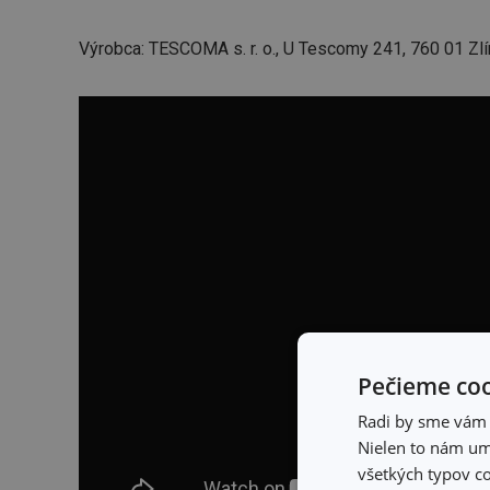
Výrobca: TESCOMA s. r. o., U Tescomy 241, 760 01 Zlí
Pečieme coo
Radi by sme vám u
Nielen to nám umo
všetkých typov co