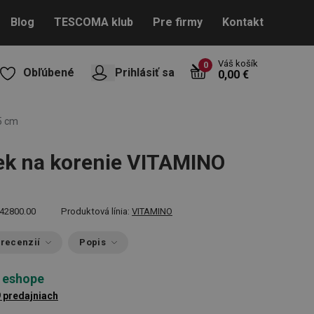
Blog
TESCOMA klub
Pre firmy
Kontakt
Váš košík
0
Obľúbené
Prihlásiť sa
0,00 €
5 cm
k na korenie VITAMINO
42800.00
Produktová línia:
VITAMINO
 recenzií
Popis
 eshope
9 predajniach