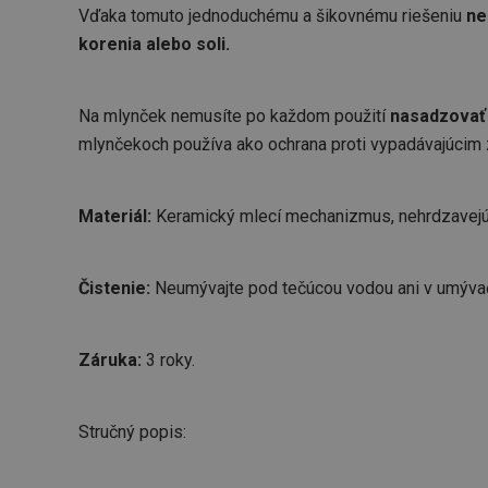
Vďaka tomuto jednoduchému a šikovnému riešeniu
ne
korenia alebo soli.
Na mlynček nemusíte po každom použití
nasadzovať
mlynčekoch používa ako ochrana proti vypadávajúcim 
Materiál:
Keramický mlecí mechanizmus, nehrdzavejúc
Čistenie:
Neumývajte pod tečúcou vodou ani v umývač
Záruka:
3 roky.
Stručný popis: