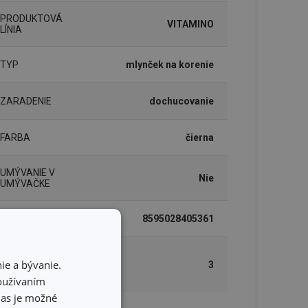
PRODUKTOVÁ
VITAMINO
LÍNIA
TYP
mlynček na korenie
ZARADENIE
dochucovanie
FARBA
čierna
UMÝVANIE V
Nie
UMÝVAČKE
EAN
8595028405361
DĹŽKA
ie a bývanie.
ZÁRUKY (V
3
ROKOCH)
používaním
hlas je možné