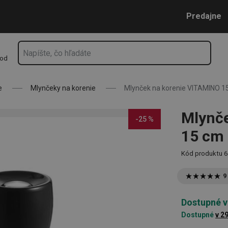
Prejsť na vyhľadávanie
Prejsť na hlavný obsah
Prejsť na navigáciu
Predajne
hod
e
Mlynčeky na korenie
Mlynček na korenie VITAMINO 1
Mlynče
-25 %
15 cm
Kód produktu
6
9
Dostupné v
Dostupné
v 2