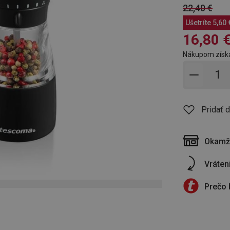
22,40 €
Ušetríte
5,60 
16,80 
Nákupom získ
Pridať 
Pridať 
Okamži
Vráten
Prečo 