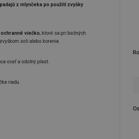
padajú z mlynčeka po použití zvyšky
 ochranné viečko
, ktoré sa pri bežných
zvyškom soli alebo korenia.
R
a oceľ a odolný plast.
ke riadu.
Os