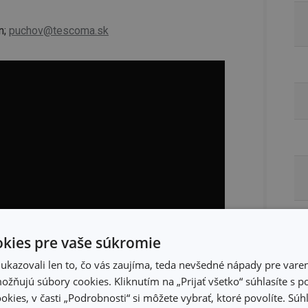
n;
puchov@tescoma.sk
kies pre vaše súkromie
kazovali len to, čo vás zaujíma, teda nevšedné nápady pre varen
žňujú súbory cookies. Kliknutím na „Prijať všetko“ súhlasíte s 
okies, v časti „Podrobnosti“ si môžete vybrať, ktoré povolíte. Sú