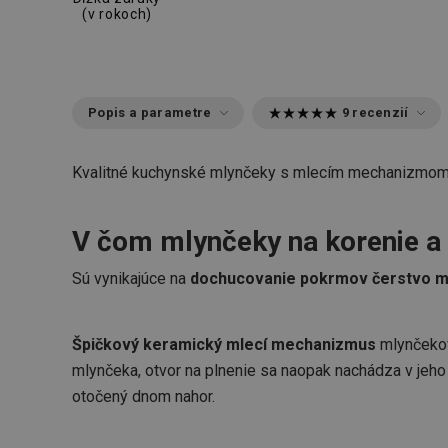
(v rokoch)
Popis a parametre
9 recenzií
Kvalitné kuchynské mlynčeky s mlecím mechanizmom v
V čom mlynčeky na korenie a
Sú vynikajúce na
dochucovanie pokrmov čerstvo m
Špičkový keramický mlecí mechanizmus
mlynčeko
mlynčeka, otvor na plnenie sa naopak nachádza v jeho 
otočený dnom nahor.