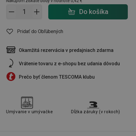
Nákupom získate body v hodnote
0,42 €
Pridať do košíka - počet
Do košíka
Pridať do Obľúbených
Okamžitá rezervácia v predajniach zdarma
Vrátenie tovaru z e-shopu bez udania dôvodu
Prečo byť členom TESCOMA klubu
Umývanie v umývačke
Dĺžka záruky (v rokoch)