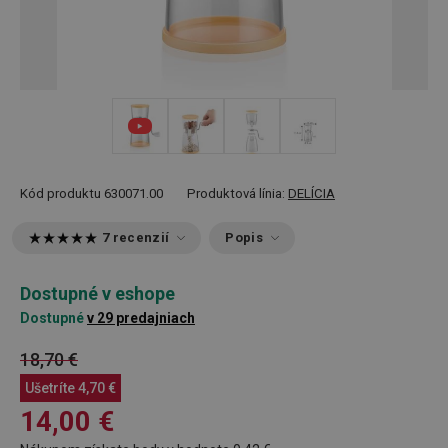
+ 1
Kód produktu
630071.00
Produktová línia:
DELÍCIA
7 recenzií
Popis
Dostupné v eshope
Dostupné
v 29 predajniach
18,70 €
Ušetríte
4,70 €
14,00 €