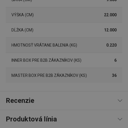
Nevyhnutne potrebné súbory cookie umožňujú
základné funkcie webovej lokality, ako prihlásenie
používateľa a správa účtu. Webová lokalita sa nedá
VÝŠKA (CM)
22.000
správne používať bez nevyhnutne potrebných
súborov cookie.
DĹŽKA (CM)
12.000
Poskytovateľ
/
Uplynutie
Názov
Doména
platnosti
receive-cookie-deprecation
.doubleclick.net
4 mesiace
HMOTNOSŤ VRÁTANE BALENIA (KG)
0.220
4 týždne
INNER BOX PRE B2B ZÁKAZNÍKOV (KS)
6
MASTER BOX PRE B2B ZÁKAZNÍKOV (KS)
36
Recenzie
Produktová línia
Google
Privacy Policy
5
5
x