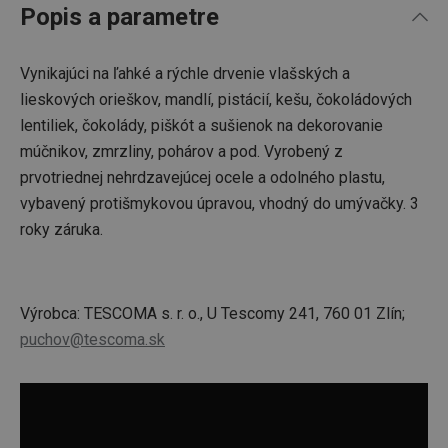
Popis a parametre
Vynikajúci na ľahké a rýchle drvenie vlašských a
lieskových orieškov, mandlí, pistácií, kešu, čokoládových
lentiliek, čokolády, piškót a sušienok na dekorovanie
múčnikov, zmrzliny, pohárov a pod. Vyrobený z
prvotriednej nehrdzavejúcej ocele a odolného plastu,
vybavený protišmykovou úpravou, vhodný do umývačky. 3
roky záruka.
Výrobca: TESCOMA s. r. o., U Tescomy 241, 760 01 Zlín;
puchov@tescoma.sk