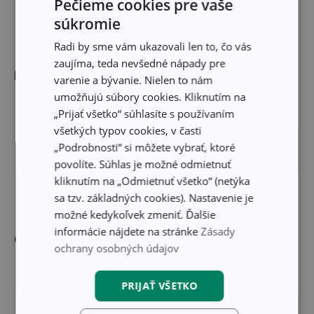
Pečieme cookies pre vaše
súkromie
Radi by sme vám ukazovali len to, čo vás
zaujíma, teda nevšedné nápady pre
Rozmery
varenie a bývanie. Nielen to nám
umožňujú súbory cookies. Kliknutím na
„Prijať všetko“ súhlasíte s používaním
VÝŠKA PRODUKTU (CM)
17.5
všetkých typov cookies, v časti
„Podrobnosti“ si môžete vybrať, ktoré
DĹŽKA PRODUKTU (CM)
14
povolíte. Súhlas je možné odmietnuť
kliknutím na „Odmietnuť všetko“ (netýka
PRIEMER (CM)
9
sa tzv. základných cookies). Nastavenie je
možné kedykoľvek zmeniť. Ďalšie
informácie nájdete na stránke
Zásady
Ostatné parametre
ochrany osobných údajov
MATERIÁL
plast, nerezová oceľ
PRIJAŤ VŠETKO