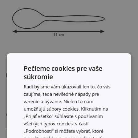
Pečieme cookies pre vaše
Rozmery
súkromie
Radi by sme vám ukazovali len to, čo vás
DĹŽKA PRODUKTU (CM)
11
zaujíma, teda nevšedné nápady pre
varenie a bývanie. Nielen to nám
umožňujú súbory cookies. Kliknutím na
Ostatné parametre
„Prijať všetko“ súhlasíte s používaním
všetkých typov cookies, v časti
„Podrobnosti“ si môžete vybrať, ktoré
MATERIÁL
nerezová oceľ