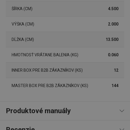
ŠÍRKA (CM)
4.500
VÝŠKA (CM)
2.000
DĹŽKA (CM)
13.500
Základné (funkčné) cookies
Analytické a preferenčné cookies
HMOTNOSŤ VRÁTANE BALENIA (KG)
0.060
Marketingové cookies
Funkčné súbory
Nevyhnutne potrebné súbory cookie umožňujú
INNER BOX PRE B2B ZÁKAZNÍKOV (KS)
12
základné funkcie webovej lokality, ako prihlásenie
používateľa a správa účtu. Webová lokalita sa nedá
správne používať bez nevyhnutne potrebných
MASTER BOX PRE B2B ZÁKAZNÍKOV (KS)
144
súborov cookie.
Poskytovateľ
/
Uplynutie
Názov
Doména
platnosti
receive-cookie-deprecation
.doubleclick.net
4 mesiace
Produktové manuály
4 týždne
Návod a bezpečnostné informácie
Recenzie