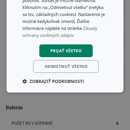
povolíte. Súhlas je možné odmietnuť
kliknutím na „Odmietnuť všetko“ (netýka
PRODUKTOVÁ LÍNIA
PRAKTIK
sa tzv. základných cookies). Nastavenie je
možné kedykoľvek zmeniť. Ďalšie
TYP
lyžička
informácie nájdete na stránke
Zásady
ochrany osobných údajov
ZARADENIE
príbory
PRIJAŤ VŠETKO
UMÝVANIE V UMÝVAČKE
Áno
ODMIETNUŤ VŠETKO
EAN
8595028497786
ZOBRAZIŤ PODROBNOSTI
DĹŽKA ZÁRUKY (V ROKOCH)
3
Základné
Analytické a
(funkčné) cookies
preferenčné
cookies
Balenie
POČET KS V SÚPRAVE
6
Marketingové
Funkčné súbory
cookies