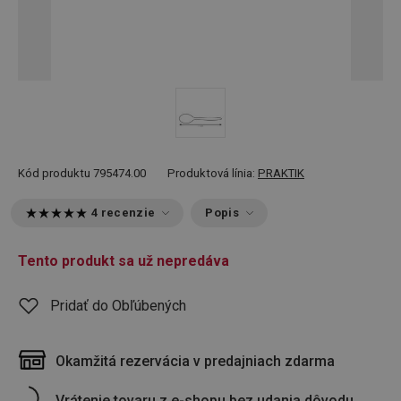
Kód produktu
795474.00
Produktová línia:
PRAKTIK
4 recenzie
Popis
Tento produkt sa už nepredáva
Pridať do Obľúbených
Okamžitá rezervácia v predajniach zdarma
Vrátenie tovaru z e-shopu bez udania dôvodu