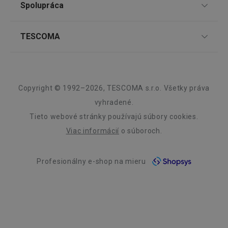
Spolupráca
Zákaznícky servis TESCOMA
Nákupný poriadok
Najčastejšie otázky
Pre firmy
lastVisitedProducts
www.tescoma.sk
4 týždne
TESCOMA
Reklamácie a vrátenie tovaru v eshope
2 dni
Informácie o obaloch a elektroodpadoch
Affiliate program
Reklamácie v predajniach
O nás
Kariéra
Záruka a servis TESCOMA
Dizajn
Copyright © 1992–2026, TESCOMA s.r.o. Všetky práva
Kvalita
vyhradené.
Tieto webové stránky používajú súbory cookies.
shopsys_abc
www.tescoma.sk
6
Blog
mesiacov
Viac informácií
o súboroch.
Zásady ochrany osobných údajov
SERVERID
Cookies
HAProxy
relácie
Technologies LLC
.clickonometrics.pl
Profesionálny e-shop na mieru
Kontakt
Využívanie súborov cookies
Prehlásenie o prístupnosti