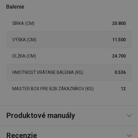
Balenie
ŠÍRKA (CM)
20.800
VÝŠKA (CM)
11.500
DĹŽKA (CM)
24.700
HMOTNOSŤ VRÁTANE BALENIA (KG)
0.536
Google
Privacy Policy
cjConsent
.tescoma.sk
1 rok
MASTER BOX PRE B2B ZÁKAZNÍKOV (KS)
12
Produktové manuály
udid
.tescoma.cz
1 mesiac
Recept
Recenzie