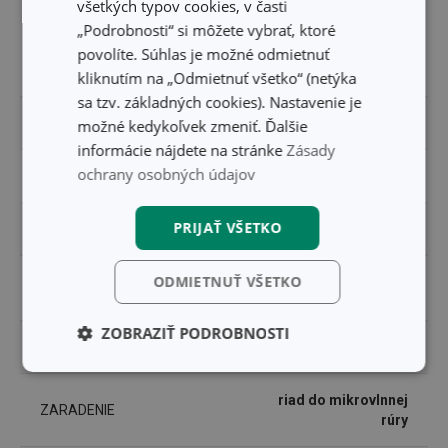
všetkých typov cookies, v časti
„Podrobnosti“ si môžete vybrať, ktoré
plast s úpravou
povolíte. Súhlas je možné odmietnuť
MATERIÁL
nanoCARE
kliknutím na „Odmietnuť všetko“ (netýka
sa tzv. základných cookies). Nastavenie je
PRODUKTOVÁ LÍNIA
PURITY MicroWave
možné kedykoľvek zmeniť. Ďalšie
informácie nájdete na stránke
Zásady
ochrany osobných údajov
TYP
hrniec
PRIJAŤ VŠETKO
VHODNÉ DO CHLADNIČKY
Áno
VHODNÉ DO MIKROVLNNEJ
ODMIETNUŤ VŠETKO
Áno
RÚRY
ZOBRAZIŤ PODROBNOSTI
VHODNÉ DO RÚRY
Nie
Základné
Analytické a
(funkčné) cookies
preferenčné
riad do mikrovlnnej
cookies
ZARADENIE
rúry