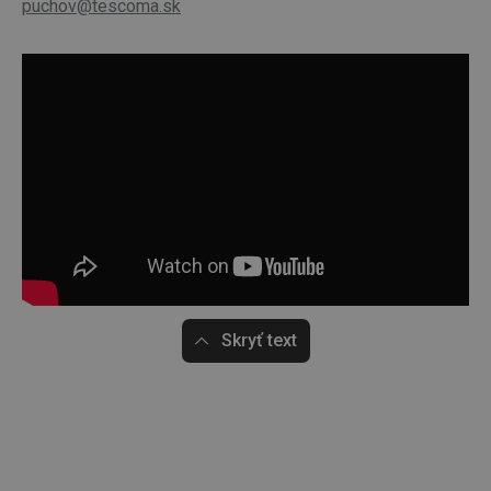
puchov@tescoma.sk
Skryť text