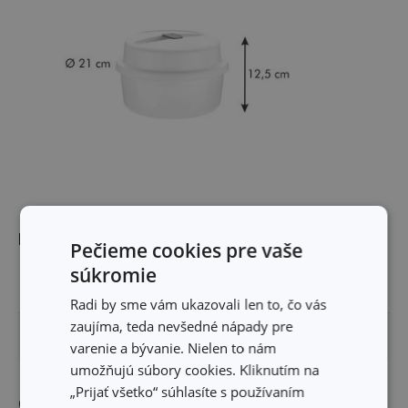
Rozmery
Pečieme cookies pre vaše
súkromie
VÝŠKA PRODUKTU (CM)
12.5
Radi by sme vám ukazovali len to, čo vás
zaujíma, teda nevšedné nápady pre
PRIEMER (CM)
21
varenie a bývanie. Nielen to nám
umožňujú súbory cookies. Kliknutím na
„Prijať všetko“ súhlasíte s používaním
Ostatné parametre