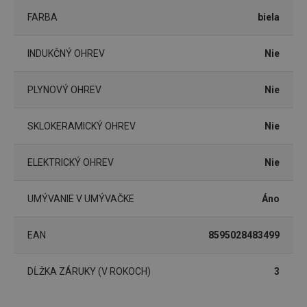
FARBA
biela
Marketingové
Funkčné súbory
cookies
INDUKČNÝ OHREV
Nie
PLYNOVÝ OHREV
Nie
SKLOKERAMICKÝ OHREV
Nie
Základné (funkčné) cookies
Analytické a preferenčné cookies
ELEKTRICKÝ OHREV
Nie
Marketingové cookies
Funkčné súbory
Nevyhnutne potrebné súbory cookie umožňujú
UMÝVANIE V UMÝVAČKE
Áno
základné funkcie webovej lokality, ako prihlásenie
používateľa a správa účtu. Webová lokalita sa nedá
správne používať bez nevyhnutne potrebných
EAN
8595028483499
súborov cookie.
Poskytovateľ
/
Uplynutie
Názov
DĹŽKA ZÁRUKY (V ROKOCH)
Doména
platnosti
3
receive-cookie-deprecation
.doubleclick.net
4 mesiace
4 týždne