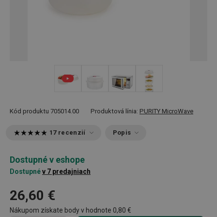
+ 3
Kód produktu
705014.00
Produktová línia:
PURITY MicroWave
17 recenzií
Popis
Dostupné v eshope
Dostupné
v 7 predajniach
26,60 €
Nákupom získate body v hodnote
0,80 €