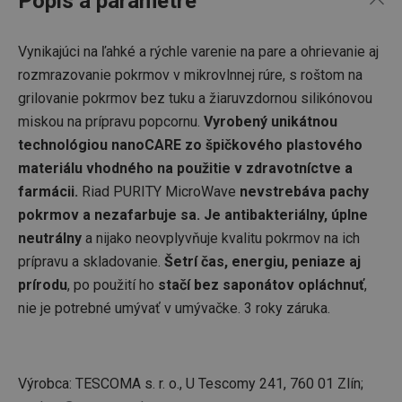
Popis a parametre
Vynikajúci na ľahké a rýchle varenie na pare a ohrievanie aj
rozmrazovanie pokrmov v mikrovlnnej rúre, s roštom na
grilovanie pokrmov bez tuku a žiaruvzdornou silikónovou
miskou na prípravu popcornu.
Vyrobený unikátnou
technológiou nanoCARE zo špičkového plastového
materiálu vhodného na použitie v zdravotníctve a
farmácii.
Riad PURITY MicroWave
nevstrebáva pachy
pokrmov a nezafarbuje sa. Je antibakteriálny, úplne
neutrálny
a nijako neovplyvňuje kvalitu pokrmov na ich
prípravu a skladovanie.
Šetrí čas, energiu, peniaze aj
prírodu
, po použití ho
stačí bez saponátov opláchnuť
,
nie je potrebné umývať v umývačke. 3 roky záruka.
Výrobca: TESCOMA s. r. o., U Tescomy 241, 760 01 Zlín;