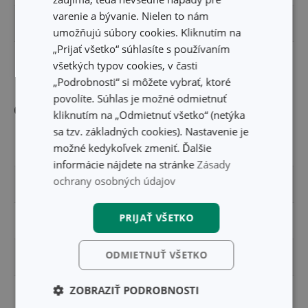
varenie a bývanie. Nielen to nám
DĹŽKA PRODUKTU (CM)
35
umožňujú súbory cookies. Kliknutím na
„Prijať všetko“ súhlasíte s používaním
PRIEMER (CM)
10
všetkých typov cookies, v časti
„Podrobnosti“ si môžete vybrať, ktoré
povolíte. Súhlas je možné odmietnuť
Ostatné parametre
kliknutím na „Odmietnuť všetko“ (netýka
sa tzv. základných cookies). Nastavenie je
možné kedykoľvek zmeniť. Ďalšie
MATERIÁL
nerezová oceľ
informácie nájdete na stránke
Zásady
ochrany osobných údajov
PRODUKTOVÁ LÍNIA
GrandCHEF
PRIJAŤ VŠETKO
TYP
naberačka
ODMIETNUŤ VŠETKO
ZARADENIE
náradie na varenie
ZOBRAZIŤ PODROBNOSTI
FARBA
nerez