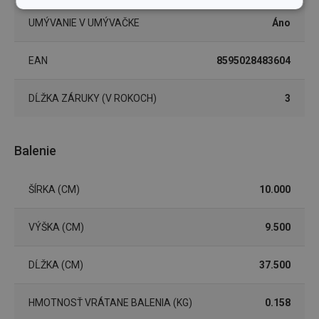
Základné
Analytické a
(funkčné) cookies
preferenčné
UMÝVANIE V UMÝVAČKE
Áno
cookies
EAN
8595028483604
Marketingové
Funkčné súbory
DĹŽKA ZÁRUKY (V ROKOCH)
3
cookies
Balenie
ŠÍRKA (CM)
10.000
Základné (funkčné) cookies
Analytické a preferenčné cookies
VÝŠKA (CM)
9.500
Marketingové cookies
Funkčné súbory
DĹŽKA (CM)
37.500
Nevyhnutne potrebné súbory cookie umožňujú
základné funkcie webovej lokality, ako prihlásenie
používateľa a správa účtu. Webová lokalita sa nedá
správne používať bez nevyhnutne potrebných
HMOTNOSŤ VRÁTANE BALENIA (KG)
0.158
súborov cookie.