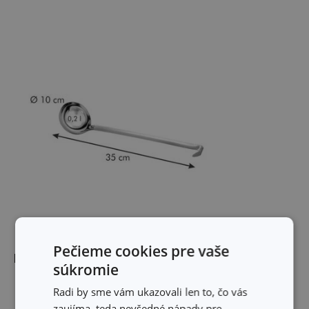
Pečieme cookies pre vaše
Rozmery
súkromie
Radi by sme vám ukazovali len to, čo vás
OBJEM (L)
0.2
zaujíma, teda nevšedné nápady pre