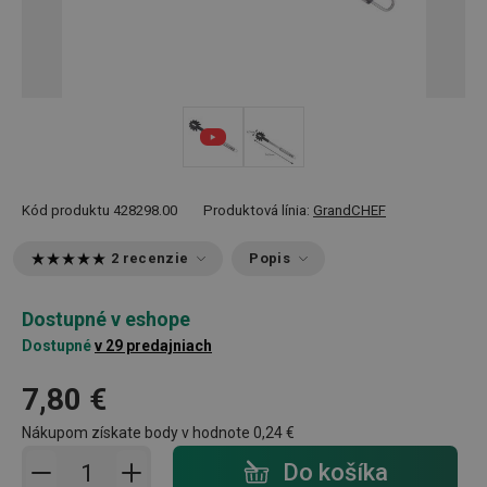
Kód produktu
428298.00
Produktová línia:
GrandCHEF
2 recenzie
Popis
Dostupné v eshope
Dostupné
v 29 predajniach
7,80 €
Nákupom získate body v hodnote
0,24 €
Pridať do košíka - počet
Do košíka