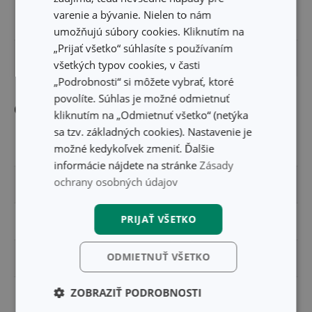
varenie a bývanie. Nielen to nám
ŠÍRKA PRODUKTU (CM)
6.5
umožňujú súbory cookies. Kliknutím na
„Prijať všetko“ súhlasíte s používaním
DĹŽKA PRODUKTU (CM)
34.5
všetkých typov cookies, v časti
„Podrobnosti“ si môžete vybrať, ktoré
povolíte. Súhlas je možné odmietnuť
Ostatné parametre
kliknutím na „Odmietnuť všetko“ (netýka
sa tzv. základných cookies). Nastavenie je
možné kedykoľvek zmeniť. Ďalšie
MATERIÁL
nylon, nerezová oceľ
informácie nájdete na stránke
Zásady
ochrany osobných údajov
PRODUKTOVÁ LÍNIA
GrandCHEF
PRIJAŤ VŠETKO
TYP
naberačka
ODMIETNUŤ VŠETKO
ZARADENIE
náradie na varenie
ZOBRAZIŤ PODROBNOSTI
FARBA
nerez