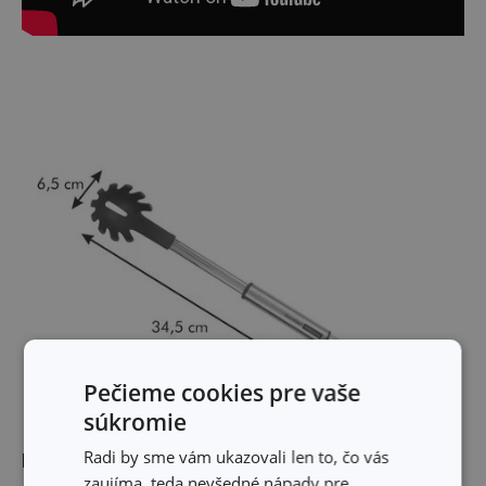
Pečieme cookies pre vaše
súkromie
Radi by sme vám ukazovali len to, čo vás
Rozmery
zaujíma, teda nevšedné nápady pre