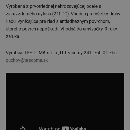
Vyrobená z prvotriednej nehrdzavejúcej ocele a
žiaruvzdorného nylonu (210 °C). Vhodná pre všetky druhy
riadu, vynikajúca pre riad s antiadhéznym povrchom,
ktorého povrch nepoškodí. Vhodná do umývačky. 3 roky
záruka.
Výrobca: TESCOMA s. r. o., U Tescomy 241, 760 01 Zlín;
puchov@tescoma.sk